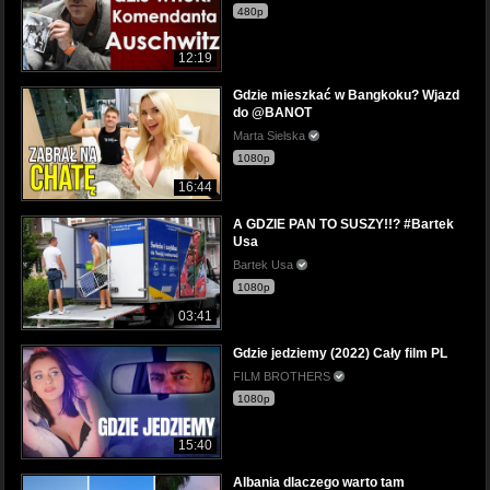
480p
12:19
Gdzie mieszkać w Bangkoku? Wjazd
do @BANOT
Marta Sielska
1080p
16:44
A GDZIE PAN TO SUSZY!!? #Bartek
Usa
Bartek Usa
1080p
03:41
Gdzie jedziemy (2022) Cały film PL
FILM BROTHERS
1080p
15:40
Albania dlaczego warto tam