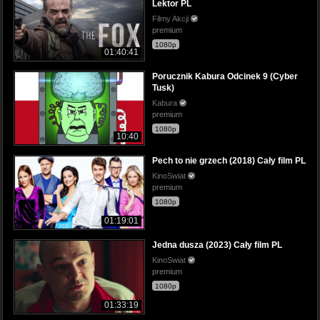
Lektor PL
Filmy Akcji
premium
1080p
01:40:41
Porucznik Kabura Odcinek 9 (Cyber
Tusk)
Kabura
premium
1080p
10:40
Pech to nie grzech (2018) Cały film PL
KinoSwiat
premium
1080p
01:19:01
Jedna dusza (2023) Cały film PL
KinoSwiat
premium
1080p
01:33:19