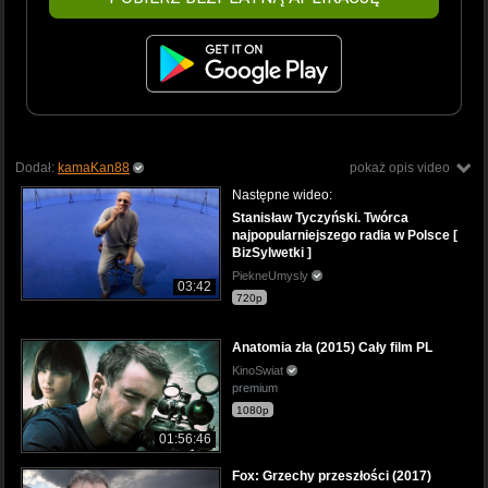
Dodał:
kamaKan88
pokaż opis video
Następne wideo:
Stanisław Tyczyński. Twórca
najpopularniejszego radia w Polsce [
BizSylwetki ]
PiekneUmysly
03:42
720p
Anatomia zła (2015) Cały film PL
KinoSwiat
premium
1080p
01:56:46
Fox: Grzechy przeszłości (2017)