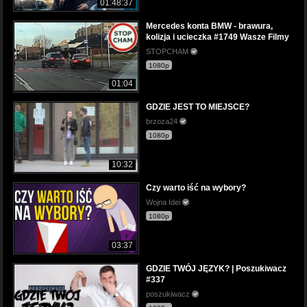
01:48:37
Mercedes konta BMW - brawura,
kolizja i ucieczka #1749 Wasze Filmy
STOPCHAM
1080p
01:04
GDZIE JEST TO MIEJSCE?
brzoza24
1080p
10:32
Czy warto iść na wybory?
Wojna Idei
1080p
03:37
GDZIE TWÓJ JĘZYK? | Poszukiwacz
#337
poszukiwacz