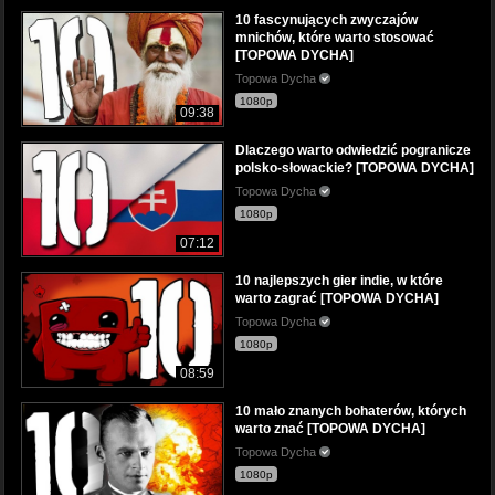
10 fascynujących zwyczajów
mnichów, które warto stosować
[TOPOWA DYCHA]
Topowa Dycha
1080p
09:38
Dlaczego warto odwiedzić pogranicze
polsko-słowackie? [TOPOWA DYCHA]
Topowa Dycha
1080p
07:12
10 najlepszych gier indie, w które
warto zagrać [TOPOWA DYCHA]
Topowa Dycha
1080p
08:59
10 mało znanych bohaterów, których
warto znać [TOPOWA DYCHA]
Topowa Dycha
1080p