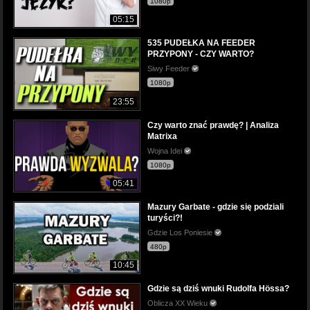
1080p
05:15
535 PUDEŁKA NA FEEDER
PRZYPONY - CZY WARTO?
Siwy Feeder
1080p
23:55
Czy warto znać prawdę? | Analiza
Matrixa
Wojna Idei
1080p
05:41
Mazury Garbate - gdzie się podziali
turyści?!
Gdzie Los Poniesie
480p
10:45
Gdzie są dziś wnuki Rudolfa Hössa?
Oblicza XX Wieku