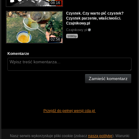
08:16
Czystek. Czy warto pić czystek?
Czystek parzenie, właściwości.
Czajnikowy.pl
Czajnikowy pl
1080p
02:56
Komentarze
Zamieść komentarz
Przejdź do pełnej wersji cda.pl
Nasz serwis wykorzystuje pliki cookie (zobacz
naszą politykę
). Warunki