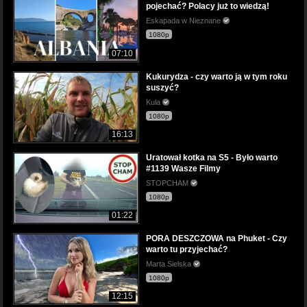
pojechać? Polacy już to wiedzą!
Eskapada w Nieznane
1080p
07:10
Kukurydza - czy warto ją w tym roku
suszyć?
Kula
1080p
16:13
Uratował kotka na S5 - Było warto
#1139 Wasze Filmy
STOPCHAM
1080p
01:22
PORA DESZCZOWA na Phuket - Czy
warto tu przyjechać?
Marta Sielska
1080p
12:15