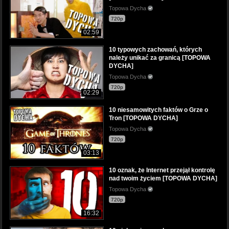
Topowa Dycha
720p
02:59
10 typowych zachowań, których
należy unikać za granicą [TOPOWA
DYCHA]
Topowa Dycha
720p
02:29
10 niesamowitych faktów o Grze o
Tron [TOPOWA DYCHA]
Topowa Dycha
720p
03:13
10 oznak, że Internet przejął kontrolę
nad twoim życiem [TOPOWA DYCHA]
Topowa Dycha
720p
16:32