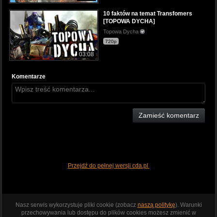
10 faktów na temat Transfomers
[TOPOWA DYCHA]
Topowa Dycha
720p
03:08
Komentarze
Zamieść komentarz
Przejdź do pełnej wersji cda.pl
Nasz serwis wykorzystuje pliki cookie (zobacz
naszą politykę
). Warunki
przechowywania lub dostępu do plików cookies możesz zmienić w