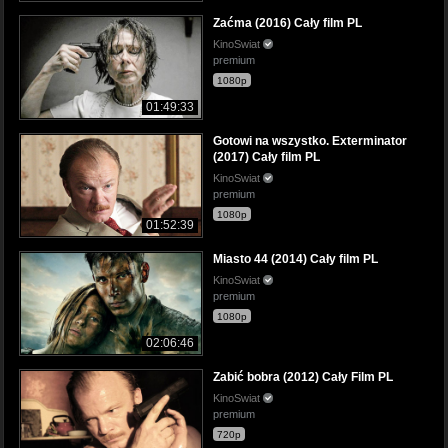
Zaćma (2016) Cały film PL
KinoSwiat
premium
1080p
01:49:33
Gotowi na wszystko. Exterminator
(2017) Cały film PL
KinoSwiat
premium
1080p
01:52:39
Miasto 44 (2014) Cały film PL
KinoSwiat
premium
1080p
02:06:46
Zabić bobra (2012) Cały Film PL
KinoSwiat
premium
720p