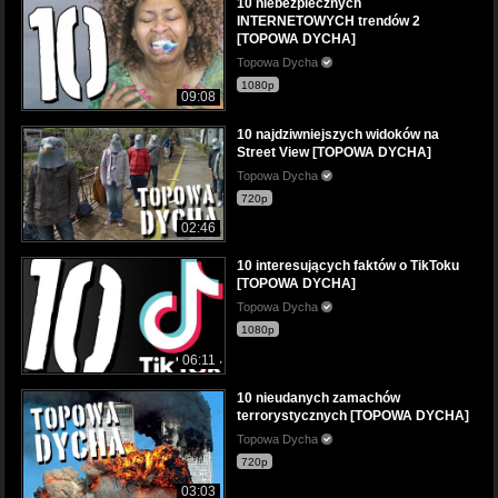
10 niebezpiecznych
INTERNETOWYCH trendów 2
[TOPOWA DYCHA]
Topowa Dycha
1080p
09:08
10 najdziwniejszych widoków na
Street View [TOPOWA DYCHA]
Topowa Dycha
720p
02:46
10 interesujących faktów o TikToku
[TOPOWA DYCHA]
Topowa Dycha
1080p
06:11
10 nieudanych zamachów
terrorystycznych [TOPOWA DYCHA]
Topowa Dycha
720p
03:03