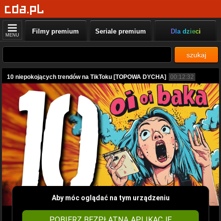
Filmy premium
Seriale premium
Dla dzieci
MENU
szukaj
10 niepokojących trendów na TikToku [TOPOWA DYCHA]
00:12:32
Aby móc oglądać na tym urządzeniu
POBIERZ BEZPŁATNĄ APLIKACJĘ