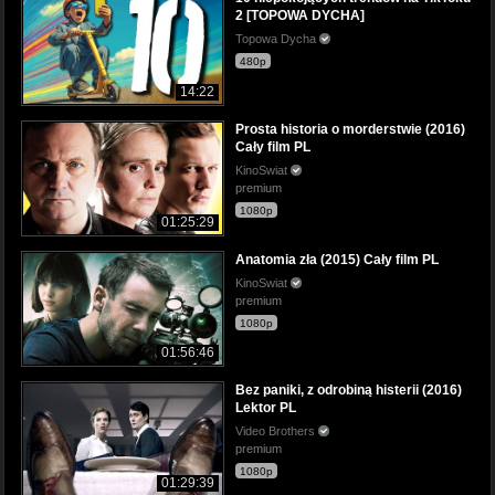
2 [TOPOWA DYCHA]
Topowa Dycha
480p
14:22
Prosta historia o morderstwie (2016)
Cały film PL
KinoSwiat
premium
1080p
01:25:29
Anatomia zła (2015) Cały film PL
KinoSwiat
premium
1080p
01:56:46
Bez paniki, z odrobiną histerii (2016)
Lektor PL
Video Brothers
premium
1080p
01:29:39