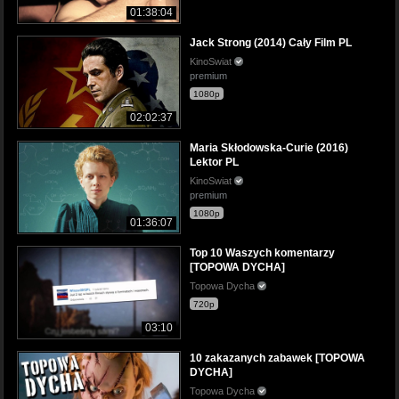
01:38:04
Jack Strong (2014) Cały Film PL
KinoSwiat
premium
1080p
02:02:37
Maria Skłodowska-Curie (2016)
Lektor PL
KinoSwiat
premium
1080p
01:36:07
Top 10 Waszych komentarzy
[TOPOWA DYCHA]
Topowa Dycha
720p
03:10
10 zakazanych zabawek [TOPOWA
DYCHA]
Topowa Dycha