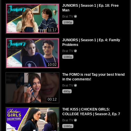
JUNIORS | Season 1 | Ep. 18: Free
Man
Brat TV
1080p
11:17
JUNIORS | Season 1 | Ep. 4: Family
Problems
Brat TV
1080p
10:02
The FOMO is real Tag your best friend
in the comments!
Brat TV
480p
00:12
THE KISS | CHICKEN GIRLS:
COLLEGE YEARS | Season 2, Ep. 7
Brat TV
1080p