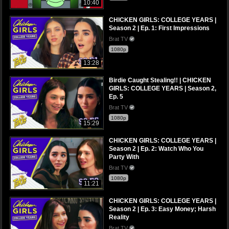
10:40
CHICKEN GIRLS: COLLEGE YEARS |
Season 2 | Ep. 1: First Impressions
Brat TV
1080p
13:28
Birdie Caught Stealing!! | CHICKEN
GIRLS: COLLEGE YEARS | Season 2,
Ep. 5
Brat TV
1080p
15:29
CHICKEN GIRLS: COLLEGE YEARS |
Season 2 | Ep. 2: Watch Who You
Party With
Brat TV
1080p
11:21
CHICKEN GIRLS: COLLEGE YEARS |
Season 2 | Ep. 3: Easy Money; Harsh
Reality
Brat TV