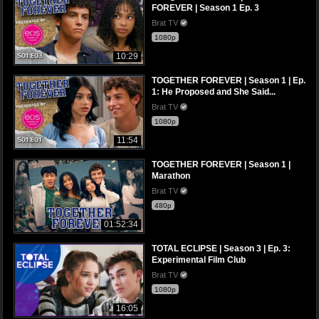
FOREVER | Season 1 Ep. 3
Brat TV
1080p
10:29
TOGETHER FOREVER | Season 1 | Ep.
1: He Proposed and She Said...
Brat TV
1080p
11:54
TOGETHER FOREVER | Season 1 |
Marathon
Brat TV
480p
01:52:34
TOTAL ECLIPSE | Season 3 | Ep. 3:
Experimental Film Club
Brat TV
1080p
16:05