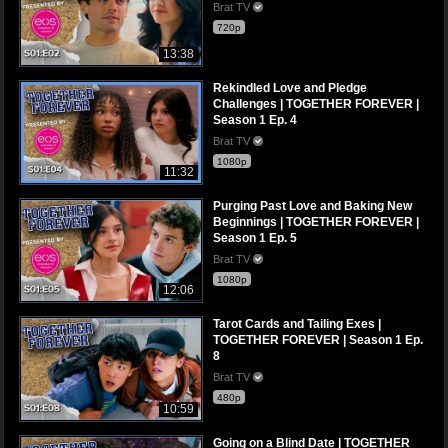
Brat TV
720p
13:38
Rekindled Love and Pledge
Challenges | TOGETHER FOREVER |
Season 1 Ep. 4
Brat TV
1080p
11:32
Purging Past Love and Baking New
Beginnings | TOGETHER FOREVER |
Season 1 Ep. 5
Brat TV
1080p
12:06
Tarot Cards and Tailing Exes |
TOGETHER FOREVER | Season 1 Ep.
8
Brat TV
480p
10:59
Going on a Blind Date | TOGETHER