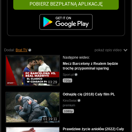
POBIERZ BEZPŁATNĄ APLIKACJĘ
Dodał:
Brat TV
pokaż opis video
Następne wideo:
Mecz Barcelony z Realem będzie
trochę przypominał sparing
Sport.pl
720p
03:29
Odnajdę cię (2018) Cały film PL
KinoSwiat
premium
1080p
01:19:11
Prawdziwe życie aniołów (2022) Cały