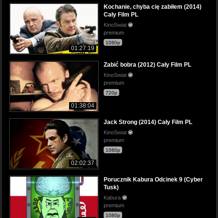
Kochanie, chyba cię zabiłem (2014)
Cały Film PL
KinoSwiat
premium
1080p
01:27:19
Zabić bobra (2012) Cały Film PL
KinoSwiat
premium
720p
01:38:04
Jack Strong (2014) Cały Film PL
KinoSwiat
premium
1080p
02:02:37
Porucznik Kabura Odcinek 9 (Cyber
Tusk)
Kabura
premium
1080p