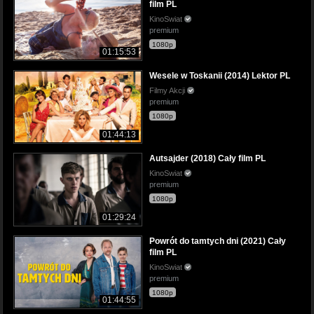
film PL
KinoSwiat
premium
1080p
01:15:53
Wesele w Toskanii (2014) Lektor PL
Filmy Akcji
premium
1080p
01:44:13
Autsajder (2018) Cały film PL
KinoSwiat
premium
1080p
01:29:24
Powrót do tamtych dni (2021) Cały
film PL
KinoSwiat
premium
1080p
01:44:55