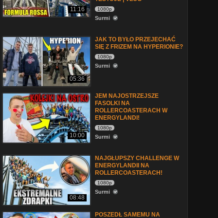
11:16
1080p
Surmi
JAK TO BYŁO PRZEJECHAĆ
SIĘ Z FRIZEM NA HYPERIONIE?
1080p
Surmi
05:36
JEM NAJOSTRZEJSZE
FASOLKI NA
ROLLERCOASTERACH W
ENERGYLANDI!
1080p
10:00
Surmi
NAJGŁUPSZY CHALLENGE W
ENERGYLANDII NA
ROLLERCOASTERACH!
1080p
Surmi
08:48
POSZEDŁ SAMEMU NA