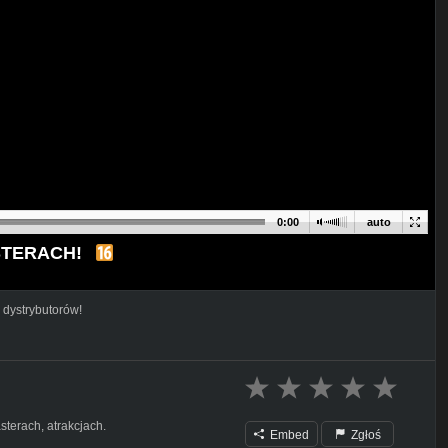
0:00
auto
STERACH!
 dystrybutorów!
asterach, atrakcjach.
Embed
Zgłoś