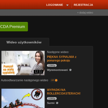
LOGOWANIE
REJESTRACJA
+ dodaj wideo
 CDA Premium
Wideo użytkowników
Następne wideo:
PIĘKNA SYPIALNIA z
ponurego pokoju
1080p
Wyremontowani
12:11
Autoodtwarzanie następnego wideo
on
WYPADKI NA
ROLLERCOASTERACH!
1080p
Surmi