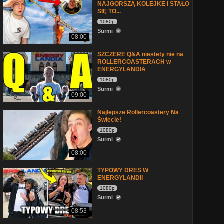
NAJGORSZĄ KOLEJKE I STAŁO
SIĘ TO...
1080p
Surmi
08:00
SZCZERE Q&A niestety nie na
ROLLERCOASTERACH w
ENERGYLANDIA
1080p
Surmi
09:00
Najlepsze Rollercoastery Na
Świecie!
1080p
Surmi
08:00
TYPOWY DRES W
ENERGYLANDII
1080p
Surmi
08:53