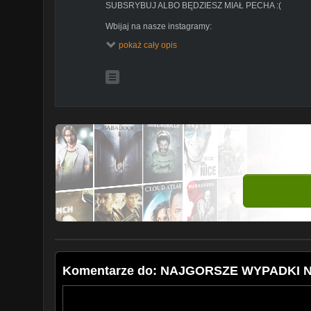
SUBSRYBUJ ALBO BĘDZIESZ MIAŁ PECHA :(
Wbijaj na nasze instagramy:
Surmi -
http://www.instagram.com/surmi_official
pokaż cały opis
Kinga -
http://www.instagram.com/mala_madeja
Dawid -
http://www.instagram.com/dejwid1771
--------------------------------------------------------------
W sprawach biznesowych itp.
surmikontakt@gmail.com
Komentarze do: NAJGORSZE WYPADKI