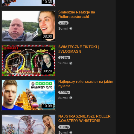
10:35
Śmieszne Reakcje na
Rollercoasterach!
720p
Surmi
08:00
ŚWIĄTECZNE TIKTOKI |
#VLOGMAS 8
1080p
Surmi
09:20
Najlepszy rollercoaster na jakim
byłem!
1080p
Surmi
10:09
NAJSTRASZNIEJSZE ROLLER
COASTERY W HISTORII!
1080p
Surmi