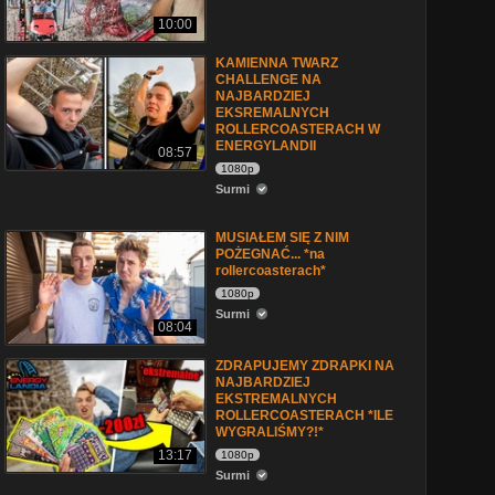
10:00
KAMIENNA TWARZ
CHALLENGE NA
NAJBARDZIEJ
EKSREMALNYCH
ROLLERCOASTERACH W
ENERGYLANDII
08:57
1080p
Surmi
MUSIAŁEM SIĘ Z NIM
POŻEGNAĆ... *na
rollercoasterach*
1080p
Surmi
08:04
ZDRAPUJEMY ZDRAPKI NA
NAJBARDZIEJ
EKSTREMALNYCH
ROLLERCOASTERACH *ILE
WYGRALIŚMY?!*
13:17
1080p
Surmi