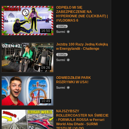
ODPIĘŁO MI SIĘ
ZABEZPIECZENIE NA
HYPERIONIE (NIE CLICKBAIT) |
#VLOGMAS 6
1080p
16:50
Surmi
Jeżdżę 100 Razy Jedną Kolejką
w Energylandii - Challenge
1080p
Surmi
09:26
ODWIEDZIŁEM PARK
ROZRYWKI W USA!
Surmi
10:49
NAJSZYBSZY
ROLLERCOASTER NA ŚWIECIE
- FORMULA ROSSA w Ferrari
World Abu Dhabi - SURMI
TESTUJE | VLOG