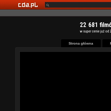
2
2
6
8
1
film
w super cenie już od 2
Strona główna