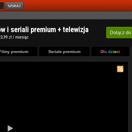
ów i seriali premium + telewizja
Dołącz
do
3,99 zł / miesiąc
Filmy premium
Seriale premium
Dla dzieci