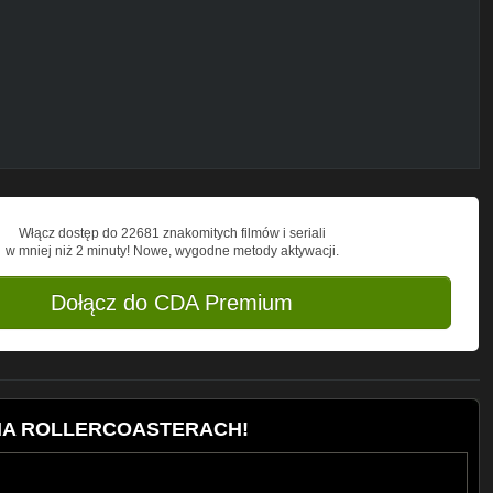
Włącz dostęp do 22681 znakomitych filmów i seriali
w mniej niż 2 minuty! Nowe, wygodne metody aktywacji.
Dołącz do CDA Premium
 NA ROLLERCOASTERACH!