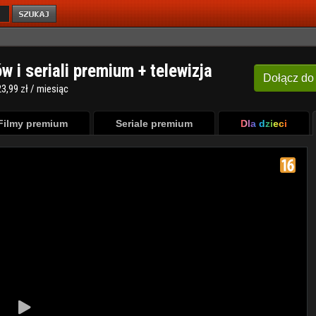
ów i seriali premium + telewizja
Dołącz
do
3,99 zł / miesiąc
Filmy premium
Seriale premium
Dla dzieci