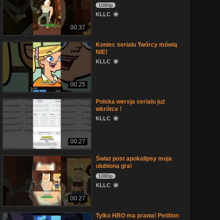
1080p
KLLC
00:37
Koniec serialu Twórcy mówią
NIE!
KLLC
00:25
Polska wersja serialu już
wkrótce !
KLLC
00:27
Świat post apokalipsy moja
ulubiona gra!
1080p
KLLC
00:27
Tylko HBO ma prawa! Petition