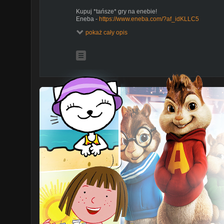
Kupuj *tańsze* gry na enebie!
Eneba -
https://www.eneba.com/?af_idKLLC5
pokaż cały opis
Kontakt do biznesów
kontakt biznesowy/współpraca - kllcbiznes@gmail.co
Mój serwer *Discord*
Serwer discord -
https://discord.gg/kuH5Wu2
*O mnie*
Siema, to ja krupnik! Nagrywam o moich ulubionych kr
na moich domysłach i wyobraźni, jestem *kreatywnym*
dać jak najlepsze odcinki takich kreskówkach jak: To
Niesamowity Świat Gumballa Zwyczajny serial czy wiel
Cartoon Network.
#kllc