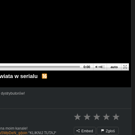
0:00
auto
wiata w serialu
 dystrybutorów!
 na moim kanale!
Embed
Zgłoś
Nu5WpDeN_g/join
*KLIKNIJ TUTAJ*