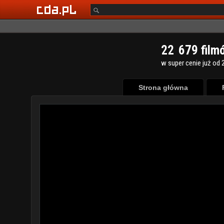
2
2
6
7
9
film
w super cenie już od 2
Strona główna