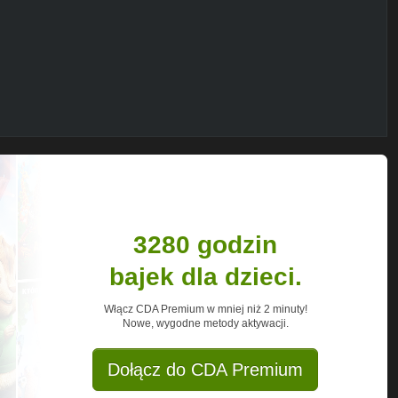
m
eskówkach, często moje filmy polegają
 twórcą na YouTube. Moim celem jest
talna porażka Pora na Przygodę
e innych kreskówek lub bajek ze stacji
3280 godzin
bajek dla dzieci.
Włącz CDA Premium w mniej niż 2 minuty!
Nowe, wygodne metody aktywacji.
Dołącz do CDA Premium