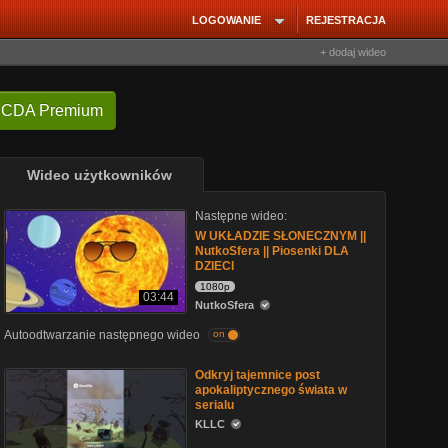
LOGOWANIE
REJESTRACJA
+ dodaj wideo
 CDA Premium
Wideo użytkowników
Następne wideo:
W UKŁADZIE SŁONECZNYM ||
NutkoSfera || Piosenki DLA
DZIECI
1080p
03:44
NutkoSfera
Autoodtwarzanie następnego wideo
on
Odkryj tajemnice post
apokaliptycznego świata w
serialu
KLLC