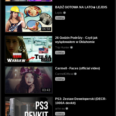
BĄDŹ GOTOWA NA LATO☀️ LEJDIS
Lejdis
1080p
06:58
26 Godzin Podróży - Czyli jak
wylądowałem w Oklahomie
Trip Hunter
1080p
23:03
Carmell - Faces (official video)
CarmellOfficial
1080p
03:43
PS3: Zestaw Deweloperski (DECR-
1000A devkit)
arhn eu
1080p