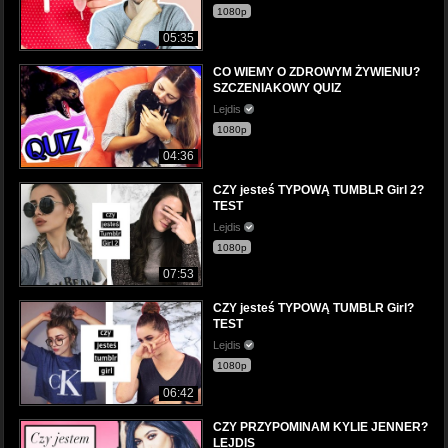
1080p
05:35
CO WIEMY O ZDROWYM ŻYWIENIU?
SZCZENIAKOWY QUIZ
Lejdis
1080p
04:36
CZY jesteś TYPOWĄ TUMBLR Girl 2?
TEST
Lejdis
1080p
07:53
CZY jesteś TYPOWĄ TUMBLR Girl?
TEST
Lejdis
1080p
06:42
CZY PRZYPOMINAM KYLIE JENNER?
LEJDIS