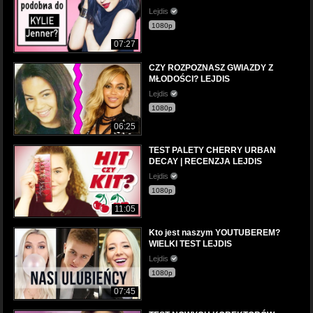
Lejdis
1080p
07:27
CZY ROZPOZNASZ GWIAZDY Z
MŁODOŚCI? LEJDIS
Lejdis
1080p
06:25
TEST PALETY CHERRY URBAN
DECAY | RECENZJA LEJDIS
Lejdis
1080p
11:05
Kto jest naszym YOUTUBEREM?
WIELKI TEST LEJDIS
Lejdis
1080p
07:45