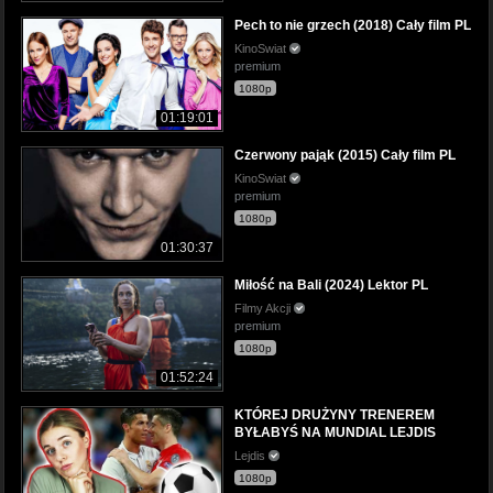
Pech to nie grzech (2018) Cały film PL
KinoSwiat
premium
1080p
01:19:01
Czerwony pająk (2015) Cały film PL
KinoSwiat
premium
1080p
01:30:37
Miłość na Bali (2024) Lektor PL
Filmy Akcji
premium
1080p
01:52:24
KTÓREJ DRUŻYNY TRENEREM
BYŁABYŚ NA MUNDIAL LEJDIS
Lejdis
1080p