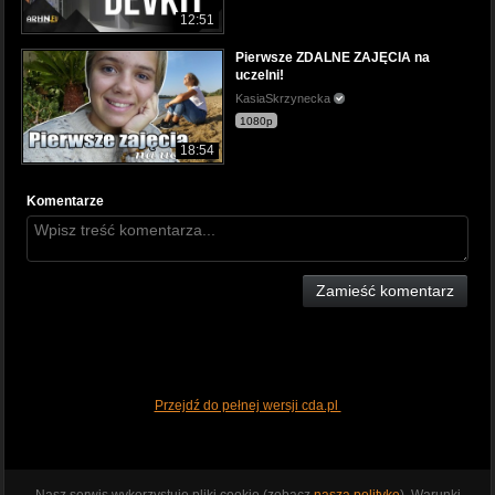
12:51
Pierwsze ZDALNE ZAJĘCIA na
uczelni!
KasiaSkrzynecka
1080p
18:54
Komentarze
Zamieść komentarz
Przejdź do pełnej wersji cda.pl
Nasz serwis wykorzystuje pliki cookie (zobacz
naszą politykę
). Warunki