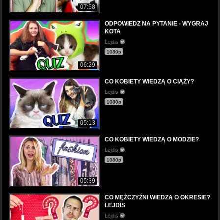
07:58
ODPOWIEDZ NA PYTANIE - WYGRAJ
KOTA
Lejdis
1080p
06:29
CO KOBIETY WIEDZĄ O CIĄŻY?
Lejdis
1080p
05:13
CO KOBIETY WIEDZĄ O MODZIE?
Lejdis
1080p
05:39
CO MĘŻCZYŹNI WIEDZĄ O OKRESIE?
LEJDIS
Lejdis