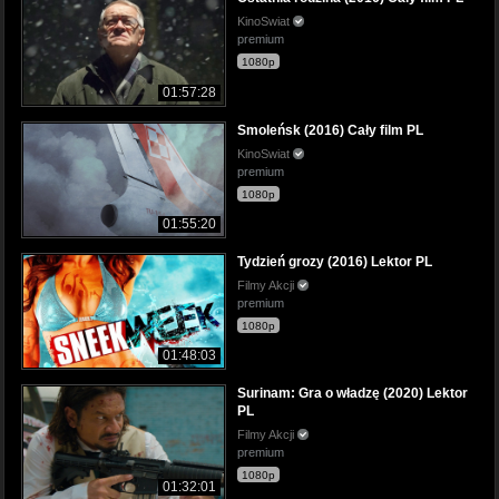
KinoSwiat
premium
1080p
01:57:28
Smoleńsk (2016) Cały film PL
KinoSwiat
premium
1080p
01:55:20
Tydzień grozy (2016) Lektor PL
Filmy Akcji
premium
1080p
01:48:03
Surinam: Gra o władzę (2020) Lektor
PL
Filmy Akcji
premium
1080p
01:32:01