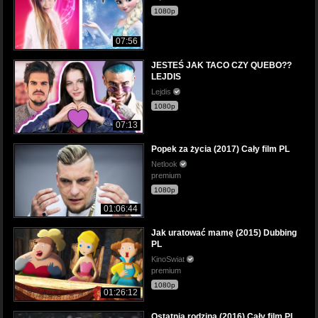
1080p
07:56
JESTEŚ JAK TACO CZY QUEBO??
LEJDIS
Lejdis
1080p
07:13
Popek za życia (2017) Cały film PL
Netlook
premium
1080p
01:06:44
Jak uratować mamę (2015) Dubbing
PL
KinoSwiat
premium
1080p
01:26:12
Ostatnia rodzina (2016) Cały film PL