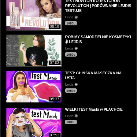
TEST NOWYCH KOREKTORÓW
REVOLUTION | PORÓWNANIE LEJDIS
TESTUJE
Lejdis
1080p
08:19
ROBIMY SAMODZIELNIE KOSMETYKI
✌️ LEJDIS
Lejdis
1080p
07:03
TEST: CHIŃSKA MASECZKA NA
USTA
Lejdis
1080p
05:37
WIELKI TEST Maski w PŁACHCIE
Lejdis
1080p
07:52