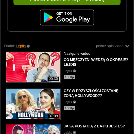
Dodał:
Lejdis
pokaż opis video
Następne wideo:
CO MĘŻCZYŹNI WIEDZĄ O OKRESIE?
LEJDIS
Lejdis
1080p
05:35
CZY W PRZYSZŁOŚCI ZOSTANĘ
ŻONĄ HOLLYWOOD??
Lejdis
1080p
07:09
JAKĄ POSTACIĄ Z BAJKI JESTEŚ?
Lejdis