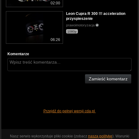
02:00
Leon Cupra R 300 !!! acceleration
przyspieszenie
prawoimotoryzacja
1080p
06:26
Komentarze
Zamieść komentarz
Przejdź do pełnej wersji cda.pl
Nasz serwis wykorzystuje pliki cookie (zobacz
naszą politykę
). Warunki