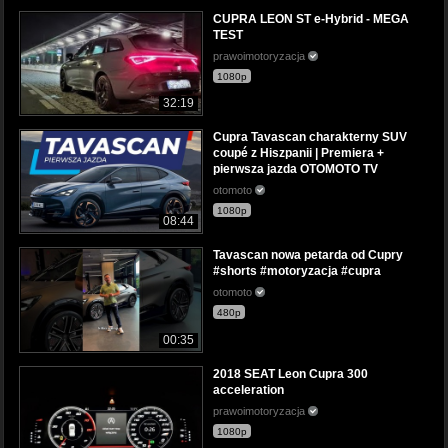
CUPRA LEON ST e-Hybrid - MEGA
TEST
prawoimotoryzacja
1080p
32:19
Cupra Tavascan charakterny SUV
coupé z Hiszpanii | Premiera +
pierwsza jazda OTOMOTO TV
otomoto
1080p
08:44
Tavascan nowa petarda od Cupry
#shorts #motoryzacja #cupra
otomoto
480p
00:35
2018 SEAT Leon Cupra 300
acceleration
prawoimotoryzacja
1080p