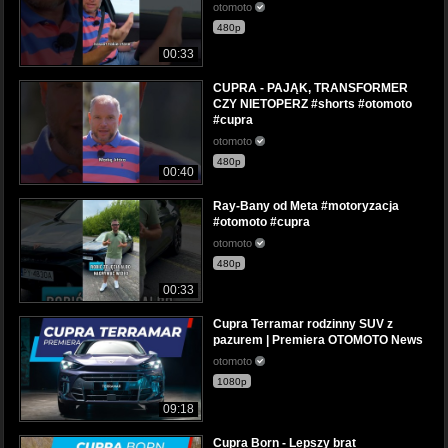
otomoto
480p
00:33
CUPRA - PAJĄK, TRANSFORMER
CZY NIETOPERZ #shorts #otomoto
#cupra
otomoto
480p
00:40
Ray-Bany od Meta #motoryzacja
#otomoto #cupra
otomoto
480p
00:33
Cupra Terramar rodzinny SUV z
pazurem | Premiera OTOMOTO News
otomoto
1080p
09:18
Cupra Born - Lepszy brat