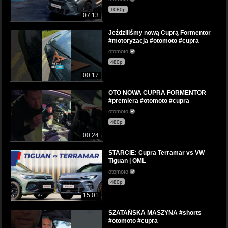
1080p
07:13
Jeździliśmy nową Cuprą Formentor
#motoryzacja #otomoto #cupra
otomoto
480p
00:17
OTO NOWA CUPRA FORMENTOR
#premiera #otomoto #cupra
otomoto
480p
00:24
STARCIE: Cupra Terramar vs VW
Tiguan | OML
otomoto
480p
15:01
SZATAŃSKA MASZYNA #shorts
#otomoto #cupra