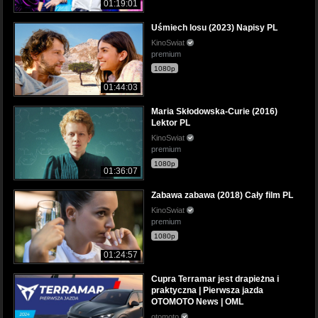
01:19:01
Uśmiech losu (2023) Napisy PL
KinoSwiat
premium
1080p
01:44:03
Maria Skłodowska-Curie (2016)
Lektor PL
KinoSwiat
premium
1080p
01:36:07
Zabawa zabawa (2018) Cały film PL
KinoSwiat
premium
1080p
01:24:57
Cupra Terramar jest drapieżna i
praktyczna | Pierwsza jazda
OTOMOTO News | OML
otomoto