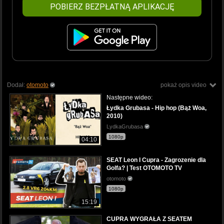
POBIERZ BEZPŁATNĄ APLIKACJĘ
Dodał:
otomoto
pokaż opis video
Następne wideo:
Łydka Grubasa - Hip hop (Bąż Woa,
2010)
LydkaGrubasa
1080p
04:10
SEAT Leon I Cupra - Zagrozenie dla
Golfa? | Test OTOMOTO TV
otomoto
1080p
15:19
CUPRA WYGRAŁA Z SEATEM