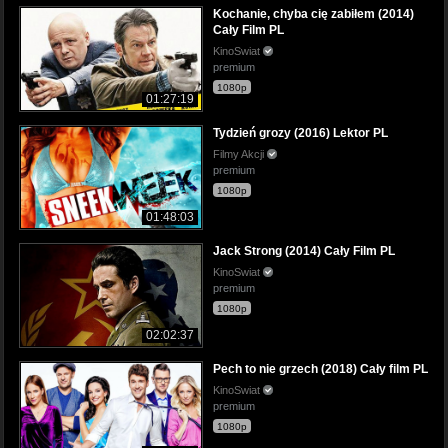
Kochanie, chyba cię zabiłem (2014)
Cały Film PL
KinoSwiat
premium
1080p
01:27:19
Tydzień grozy (2016) Lektor PL
Filmy Akcji
premium
1080p
01:48:03
Jack Strong (2014) Cały Film PL
KinoSwiat
premium
1080p
02:02:37
Pech to nie grzech (2018) Cały film PL
KinoSwiat
premium
1080p