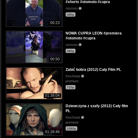
#shorts #otomoto #cupra
otomoto
480p
00:23
NOWA CUPRA LEON #premiera
#otomoto #cupra
otomoto
480p
00:50
Zabić bobra (2012) Cały Film PL
KinoSwiat
premium
720p
01:38:04
Dziewczyna z szafy (2012) Cały film
PL
KinoSwiat
premium
1080p
01:28:46