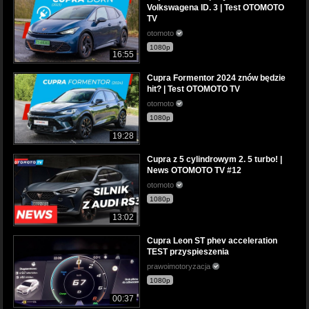
Volkswagena ID. 3 | Test OTOMOTO
TV
otomoto
1080p
16:55
Cupra Formentor 2024 znów będzie
hit? | Test OTOMOTO TV
otomoto
1080p
19:28
Cupra z 5 cylindrowym 2. 5 turbo! |
News OTOMOTO TV #12
otomoto
1080p
13:02
Cupra Leon ST phev acceleration
TEST przyspieszenia
prawoimotoryzacja
1080p
00:37