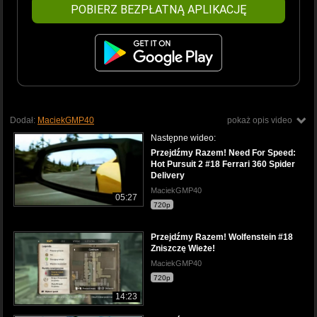
POBIERZ BEZPŁATNĄ APLIKACJĘ
Dodał:
MaciekGMP40
pokaż opis video
Następne wideo:
Przejdźmy Razem! Need For Speed:
Hot Pursuit 2 #18 Ferrari 360 Spider
Delivery
MaciekGMP40
05:27
720p
Przejdźmy Razem! Wolfenstein #18
Zniszczę Wieże!
MaciekGMP40
720p
14:23