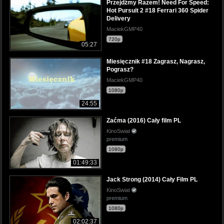
Przejdźmy Razem! Need For Speed:
Hot Pursuit 2 #18 Ferrari 360 Spider
Delivery
MaciekGMP40
720p
05:27
Miesięcznik #18 Zagrasz, Nagrasz,
Pograsz?
MaciekGMP40
1080p
24:55
Zaćma (2016) Cały film PL
KinoSwiat
premium
1080p
01:49:33
Jack Strong (2014) Cały Film PL
KinoSwiat
premium
1080p
02:02:37