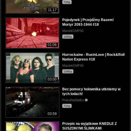
720p
11:17
Pojedynek | Przejdźmy Razem!
Mortyr 2093-1944 #18
MaciekGMP40
1080p
01:06
Hurrockaine - RustnLove | Rock&Roll
Nation Express #18
MaciekGMP40
1080p
03:00
Bez pomocy holownika utkniemy w
tych lodach!
PracaNaStatku
720p
03:59
Przepis na wyjątkowe KNEDLE Z
SUSZONYMI ŚLIWKAMI