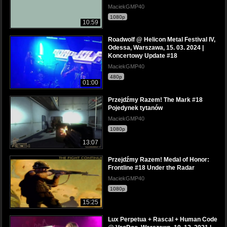
MaciekGMP40
1080p
10:59
Roadwolf @ Helicon Metal Festival IV,
Odessa, Warszawa, 15. 03. 2024 |
Koncertowy Update #18
MaciekGMP40
480p
01:00
Przejdźmy Razem! The Mark #18
Pojedynek tytanów
MaciekGMP40
1080p
13:07
Przejdźmy Razem! Medal of Honor:
Frontline #18 Under the Radar
MaciekGMP40
1080p
15:25
Lux Perpetua + Rascal + Human Code