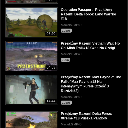
Operation Passport | Przejdźmy
Razem! Delta Force: Land Warrior
#18
MaciekGMP40
1080p
08:50
Przejdźmy Razem! Vietnam War: Ho
Chi Minh Trail #18 Czas Na Czołgi
MaciekGMP40
720p
04:53
Przejdźmy Razem! Max Payne 2: The
Fall of Max Payne #18 Na
intensywnym kursie (Część 3
Rozdział 2)
MaciekGMP40
14:44
1080p
Przejdźmy Razem! Delta Force:
Xtreme #18 Puszka Pandory
MaciekGMP40