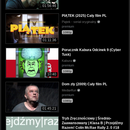
01:56:46
PIĄTEK (2025) Cały film PL
Piątek - serial oryginalny
premium
1080p
01:11:36
Porucznik Kabura Odcinek 9 (Cyber
Tusk)
Kabura
premium
1080p
10:40
Dom zły (2009) Cały film PL
Media4fun
premium
1080p
01:45:21
Tryb Zręcznościowy | Średnio-
Zaawansowany | Klasa B | Przejdźmy
Razem! Colin McRae Rally 2. 0 #18