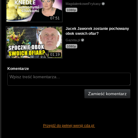
MagdalenkoweFrykasy
1080p
07:51
Jacek Jaworek zostanie pochowany
obok swoich ofiar?
Gazeta.pl
1080p
01:19
Komentarze
Zamieść komentarz
Przejdź do pełnej wersji cda.pl