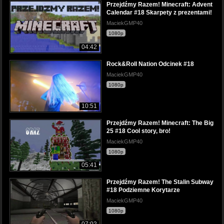
Przejdźmy Razem! Minecraft: Advent
Calendar #18 Skarpety z prezentami!
MaciekGMP40
1080p
04:42
Rock&Roll Nation Odcinek #18
MaciekGMP40
1080p
10:51
Przejdźmy Razem! Minecraft: The Big
25 #18 Cool story, bro!
MaciekGMP40
1080p
05:41
Przejdźmy Razem! The Stalin Subway
#18 Podziemne Korytarze
MaciekGMP40
1080p
07:02