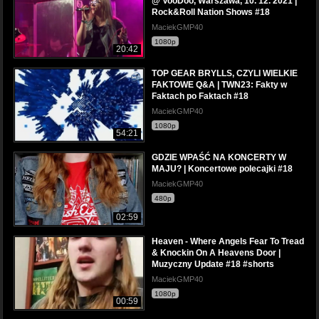
@ VooDoo, Warszawa, 10. 12. 2021 |
Rock&Roll Nation Shows #18
MaciekGMP40
1080p
20:42
TOP GEAR BRYLLS, CZYLI WIELKIE
FAKTOWE Q&A | TWN23: Fakty w
Faktach po Faktach #18
MaciekGMP40
1080p
54:21
GDZIE WPAŚĆ NA KONCERTY W
MAJU? | Koncertowe polecajki #18
MaciekGMP40
480p
02:59
Heaven - Where Angels Fear To Tread
& Knockin On A Heavens Door |
Muzyczny Update #18 #shorts
MaciekGMP40
1080p
00:59