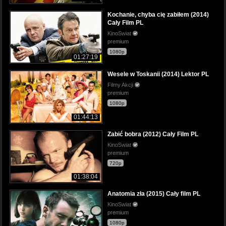
Kochanie, chyba cię zabiłem (2014)
Cały Film PL
KinoSwiat
premium
1080p
01:27:19
Wesele w Toskanii (2014) Lektor PL
Filmy Akcji
premium
1080p
01:44:13
Zabić bobra (2012) Cały Film PL
KinoSwiat
premium
720p
01:38:04
Anatomia zła (2015) Cały film PL
KinoSwiat
premium
1080p