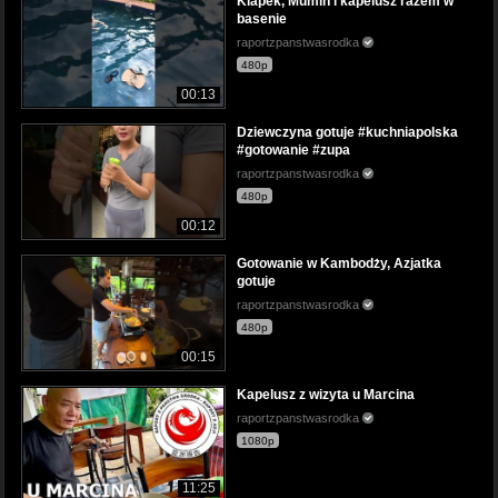
Klapek, Mumin i kapelusz razem w
basenie
raportzpanstwasrodka
480p
00:13
Dziewczyna gotuje #kuchniapolska
#gotowanie #zupa
raportzpanstwasrodka
480p
00:12
Gotowanie w Kambodży, Azjatka
gotuje
raportzpanstwasrodka
480p
00:15
Kapelusz z wizyta u Marcina
raportzpanstwasrodka
1080p
11:25