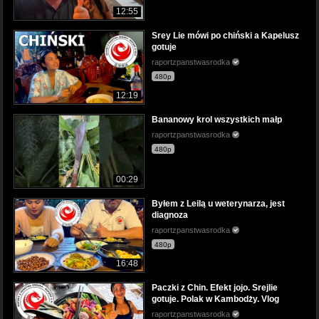
12:55
Srey Lie mówi po chiński a Kapelusz
gotuje
raportzpanstwasrodka
480p
12:19
Bananowy krol wszystkich małp
raportzpanstwasrodka
480p
00:29
Byłem z Leilą u weterynarza, jest
diagnoza
raportzpanstwasrodka
480p
16:48
Paczki z Chin. Efekt jojo. Srejlie
gotuje. Polak w Kambodży. Vlog
raportzpanstwasrodka