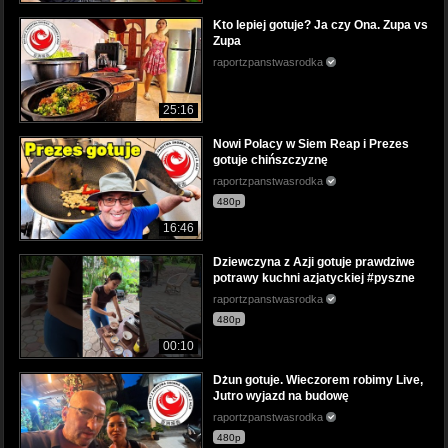
Kto lepiej gotuje? Ja czy Ona. Zupa vs
Zupa
raportzpanstwasrodka
25:16
Nowi Polacy w Siem Reap i Prezes
gotuje chińszczyznę
raportzpanstwasrodka
480p
16:46
Dziewczyna z Azji gotuje prawdziwe
potrawy kuchni azjatyckiej #pyszne
raportzpanstwasrodka
480p
00:10
Dżun gotuje. Wieczorem robimy Live,
Jutro wyjazd na budowę
raportzpanstwasrodka
480p