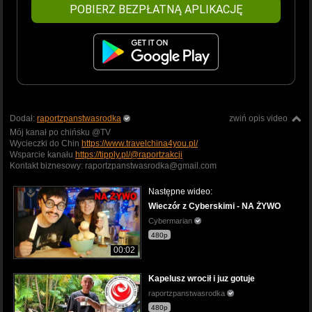
POBIERZ BEZPŁATNĄ APLIKACJĘ
Dodał:
raportzpanstwasrodka
zwiń opis video
Mój kanał po chińsku @TV
Wycieczki do Chin
https://www.travelchina4you.pl/
Wsparcie kanału
https://tipply.pl/@raportzakcji
Kontakt biznesowy: raportzpanstwasrodka@gmail.com
Następne wideo:
Wieczór z Cyberskimi - NA ŻYWO
Cybermarian
480p
00:02
Kapelusz wrocił i juz gotuje
raportzpanstwasrodka
480p