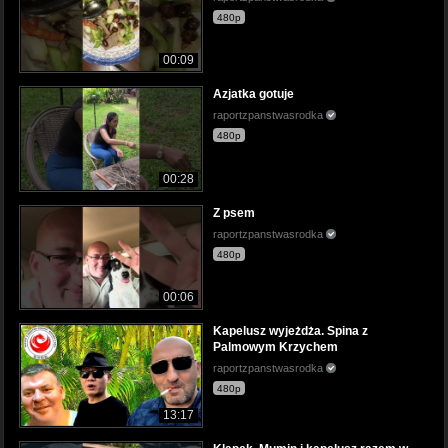
480p
00:09
Azjatka gotuje
raportzpanstwasrodka
480p
00:28
Z psem
raportzpanstwasrodka
480p
00:06
Kapelusz wyjeżdża. Spina z
Palmowym Krzychem
raportzpanstwasrodka
480p
13:17