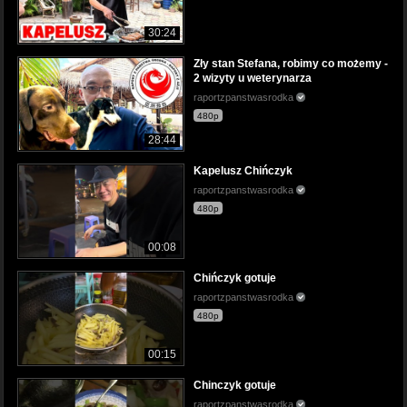
30:24
Zły stan Stefana, robimy co możemy -
2 wizyty u weterynarza
raportzpanstwasrodka
480p
28:44
Kapelusz Chińczyk
raportzpanstwasrodka
480p
00:08
Chińczyk gotuje
raportzpanstwasrodka
480p
00:15
Chinczyk gotuje
raportzpanstwasrodka