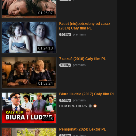
01:25:07
Facet (nie)potrzebny od zaraz
(2014) Cały film PL
premium
1080p
01:24:18
7 uczuć (2018) Cały film PL
premium
1080p
01:52:24
Biura i ludzie (2017) Cały film PL
premium
1080p
FILM BROTHERS
09:58
Pensjonat (2024) Lektor PL
premium
1080p