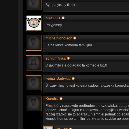
Sympatyczny filmik
nika2321
Przyjemny.
michalnicholson
Fajna,lekka komedia familijna.
schlumfinka
O jak milo sie ogladalo ta komedie 8/10
Iwona_Jadwiga
Śliczny film. To jest kolejna cudowna czeska komedia
Koneira
Film, który naprawdę podbudowuje człowieka, dając w
lepsze... choć to fajna cukierkowa komedyjka z war
raczej rzadko się to zdarza... niemniej jednak polecam
kiepski humor, bo ten film jest wstanie szybko go popr