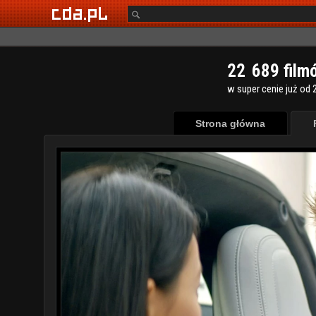
2
2
6
8
9
film
w super cenie już od 2
Strona główna