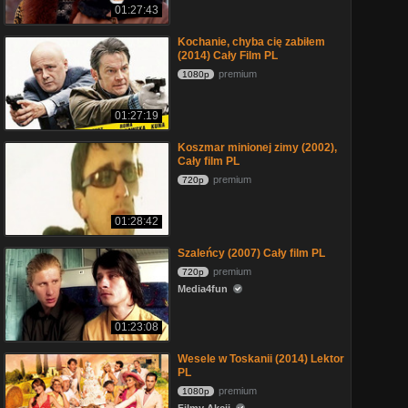
01:27:43
Kochanie, chyba cię zabiłem
(2014) Cały Film PL
premium
1080p
01:27:19
Koszmar minionej zimy (2002),
Cały film PL
premium
720p
01:28:42
Szaleńcy (2007) Cały film PL
premium
720p
Media4fun
01:23:08
Wesele w Toskanii (2014) Lektor
PL
premium
1080p