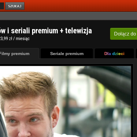
ów i seriali premium + telewizja
Dołącz
do
3,99 zł / miesiąc
Filmy premium
Seriale premium
Dla dzieci