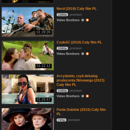
Nerd (2019) Cały film PL
premium
1080p
Video Brothers
01:28:26
Czułość (2016) Cały film PL
premium
1080p
Video Brothers
01:22:12
Arcydzieło, czyli dekalog
producenta filmowego (2023)
Cały film PL
premium
1080p
Video Brothers
01:26:47
Panie Dulskie (2015) Cały film
PL
premium
720p