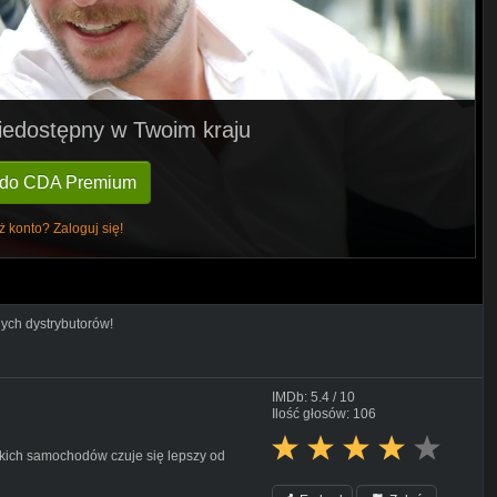
 niedostępny w Twoim kraju
 do CDA Premium
ż konto? Zaloguj się!
nych dystrybutorów!
IMDb: 5.4 / 10
Ilość głosów: 106
ybkich samochodów czuje się lepszy od