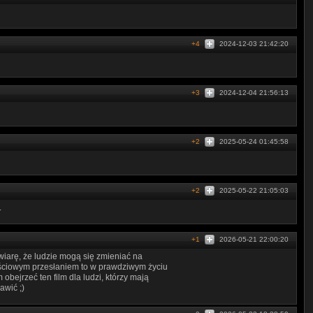
+4
2024-12-03 21:42:20
+3
2024-12-04 21:56:13
+2
2025-05-24 01:45:58
+2
2025-05-22 21:05:03
.
+1
2026-05-21 22:00:20
iarę, że ludzie mogą się zmieniać na
tościowym przesłaniem to w prawdziwym życiu
 obejrzeć ten film dla ludzi, którzy mają
awić ;)