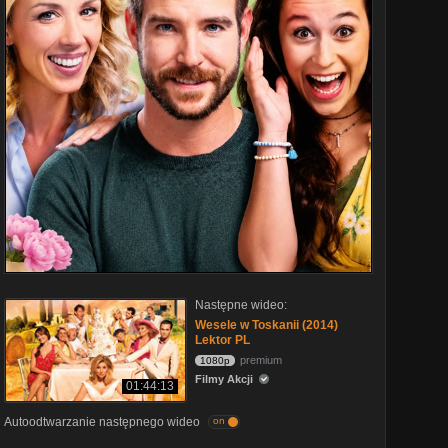
Następne wideo:
Wesele w Toskanii (2014)
Lektor PL
premium
1080p
Filmy Akcji
01:44:13
Autoodtwarzanie następnego wideo
on