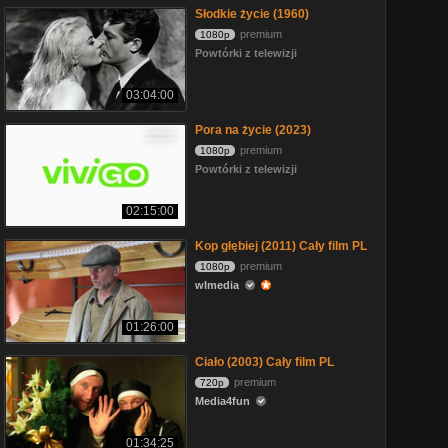
Słodkie życie (1960)
premium
1080p
Powtórki z telewizji
03:04:00
Pora na życie (2023)
premium
1080p
Powtórki z telewizji
02:15:00
Kop głębiej (2011) Cały film PL
premium
1080p
wlmedia
01:26:00
Ciało (2003) Cały film PL
premium
720p
Media4fun
01:34:25