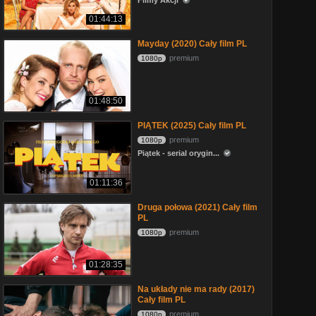
Filmy Akcji
01:44:13
Mayday (2020) Cały film PL
premium
1080p
01:48:50
PIĄTEK (2025) Cały film PL
premium
1080p
Piątek - serial orygin...
01:11:36
Druga połowa (2021) Cały film
PL
premium
1080p
01:28:35
Na układy nie ma rady (2017)
Cały film PL
premium
1080p