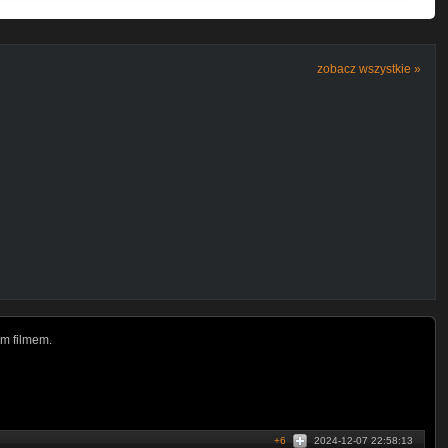
zobacz wszystkie »
m filmem.
+6
2024-12-07 22:58:13