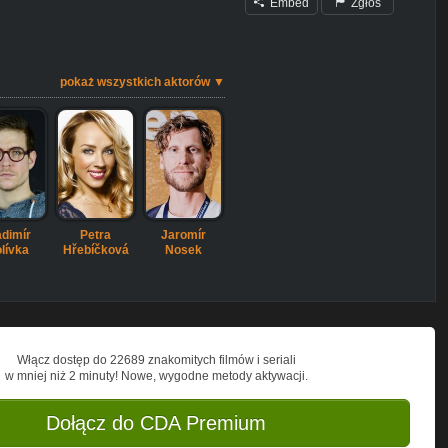
Embed
Zgłoś
pokaż wszystkich aktorów ▼
adimír
Petra
Jaromír
lívka
Hřebíčková
Nosek
Włącz dostęp do 22689 znakomitych filmów i seriali
w mniej niż 2 minuty! Nowe, wygodne metody aktywacji.
Dołącz do CDA Premium