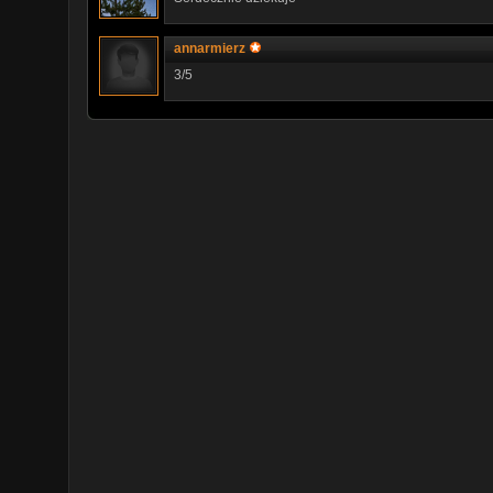
annarmierz
3/5