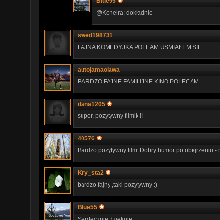
Blue55
@Koneira: dokładnie
swed198731
FAJNA KOMEDYJKA POLEAM USMIAŁEM SIE
autojamaolawa
BARDZO FAJNE FAMILIJNE KINO.POLECAM
dana1205
super, pozytywny filmik !!
40576
Bardzo pozytywny film. Dobry humor po obejrzeniu -
Kry_sta2
bardzo fajny ,taki pozytywny :)
Blue55
Serdecznie dziekuje