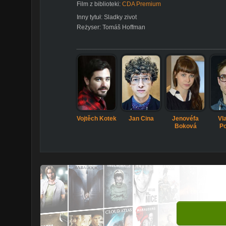
Film z biblioteki:
CDA Premium
Inny tytuł:
Sladky zivot
Reżyser:
Tomáš Hoffman
Vojtěch Kotek
Jan Cina
Jenovéfa
Vl
Boková
Po