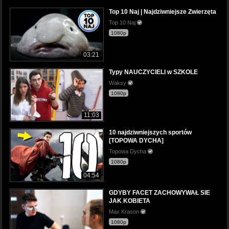
Top 10 Naj | Najdziwniejsze Zwierzęta
Top 10 Naj
1080p
03:21
Typy NAUCZYCIELI w SZKOLE
Waksy
1080p
11:03
10 najdziwniejszych sportów
[TOPOWA DYCHA]
Topowa Dycha
1080p
04:54
GDYBY FACET ZACHOWYWAŁ SIE
JAK KOBIETA
Max Krason
1080p