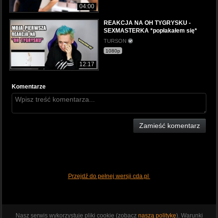
04:00
REAKCJA NA OH TYGRYSKU -
SEXMASTERKA *popłakałem się*
TURSON
1080p
12:17
Komentarze
Zamieść komentarz
Przejdź do pełnej wersji cda.pl
Nasz serwis wykorzystuje pliki cookie (zobacz
naszą politykę
). Warunki