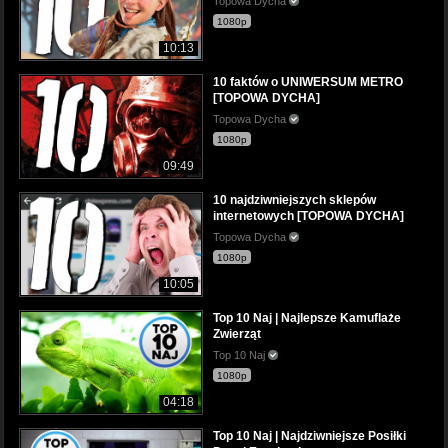
Topowa Dycha
1080p
10:13
10 faktów o UNIWERSUM METRO
[TOPOWA DYCHA]
Topowa Dycha
1080p
09:49
10 najdziwniejszych sklepów
internetowych [TOPOWA DYCHA]
Topowa Dycha
1080p
10:05
Top 10 Naj | Najlepsze Kamuflaże
Zwierząt
Top 10 Naj
1080p
04:18
Top 10 Naj | Najdziwniejsze Posiłki