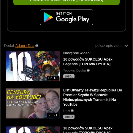
Dodał:
Adam i Tata
pokaż opis video
Następne wideo:
10 powodów SUKCESU Apex
Legends [TOPOWA DYCHA]
Topowa_Dycha
1080p
06:18
List Otwarty Telewizji Republika Do
Premier Szydło W Sprawie
Niebezpiecznych Transmisji Na
YouTube
Uszi
23:21
1080p
10 powodów SUKCESU Apex
Legends [TOPOWA DYCHA]