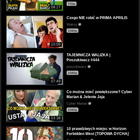
720p
08:27
Czego NIE robić w PRIMA APRILIS
Waksy
1080p
10:09
TAJEMNICZA WALIZKA |
Poszukiwacz #444
poszukiwacz
1080p
07:49
Co można mieć powiększone? Cyber
Marian & Jelenie Jaja
Cyber Marian
1080p
03:38
10 prawdziwych miejsc w Horizon
Forbidden West [TOPOWA DYCHA]