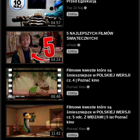
Przed Egzekucją
Top 10 Naj
1080p
04:57
5 NAJLEPSZYCH FILMÓW
ŚWIĄTECZNYCH!
xFisiel
1080p
04:24
Filmowe kwestie które są
śmieszniejsze w POLSKIEJ WERSJI
cz. 4 | Poznać kino
Poznać Kino
1080p
06:46
Filmowe kwestie które są
śmieszniejsze w POLSKIEJ WERSJI
cz. 5 odc. Z WIDZAMI | 5 lat Poznać
kino
Poznać Kino
11:42
1080p