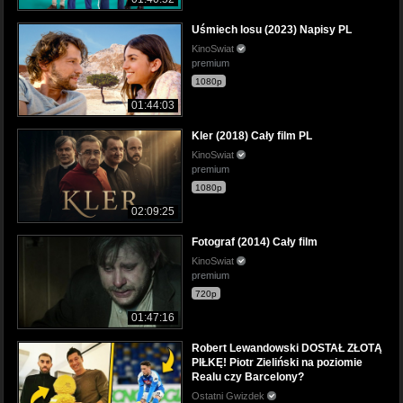
Uśmiech losu (2023) Napisy PL
KinoSwiat
premium
1080p
01:44:03
Kler (2018) Cały film PL
KinoSwiat
premium
1080p
02:09:25
Fotograf (2014) Cały film
KinoSwiat
premium
720p
01:47:16
Robert Lewandowski DOSTAŁ ZŁOTĄ
PIŁKĘ! Piotr Zieliński na poziomie
Realu czy Barcelony?
Ostatni Gwizdek