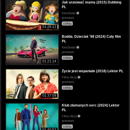
Jak uratować mamę (2015) Dubbing
PL
KinoSwiat
premium
1080p
01:26:12
Budda. Dzieciak '98 (2024) Cały film
PL
KinoSwiat
premium
1080p
01:21:14
Życie jest wspaniałe (2018) Lektor PL
Filmy Akcji
premium
1080p
01:37:09
Klub złamanych serc (2024) Lektor
PL
Filmy Akcji
premium
1080p
01:40:52