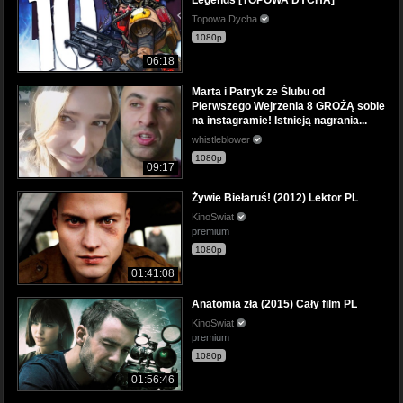
Topowa Dycha
1080p
06:18
Marta i Patryk ze Ślubu od
Pierwszego Wejrzenia 8 GROŻĄ sobie
na instagramie! Istnieją nagrania...
whistleblower
1080p
09:17
Żywie Biełaruś! (2012) Lektor PL
KinoSwiat
premium
1080p
01:41:08
Anatomia zła (2015) Cały film PL
KinoSwiat
premium
1080p
01:56:46