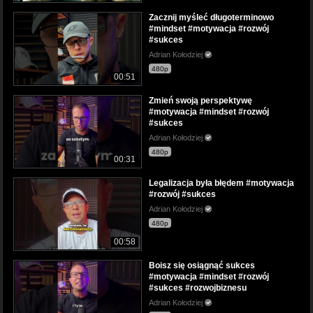
Zacznij myśleć długoterminowo
#mindset #motywacja #rozwój
#sukces
Adrian Kołodziej
480p
00:51
Zmień swoją perspektywę
#motywacja #mindset #rozwój
#sukces
Adrian Kołodziej
480p
00:31
Legalizacja była błędem #motywacja
#rozwój #sukces
Adrian Kołodziej
480p
00:58
Boisz się osiągnąć sukces
#motywacja #mindset #rozwój
#sukces #rozwojbiznesu
Adrian Kołodziej