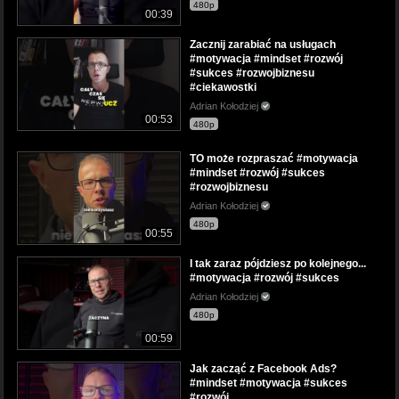
480p
00:39
Zacznij zarabiać na usługach
#motywacja #mindset #rozwój
#sukces #rozwojbiznesu
#ciekawostki
Adrian Kołodziej
00:53
480p
TO może rozpraszać #motywacja
#mindset #rozwój #sukces
#rozwojbiznesu
Adrian Kołodziej
480p
00:55
I tak zaraz pójdziesz po kolejnego...
#motywacja #rozwój #sukces
Adrian Kołodziej
480p
00:59
Jak zacząć z Facebook Ads?
#mindset #motywacja #sukces
#rozwój