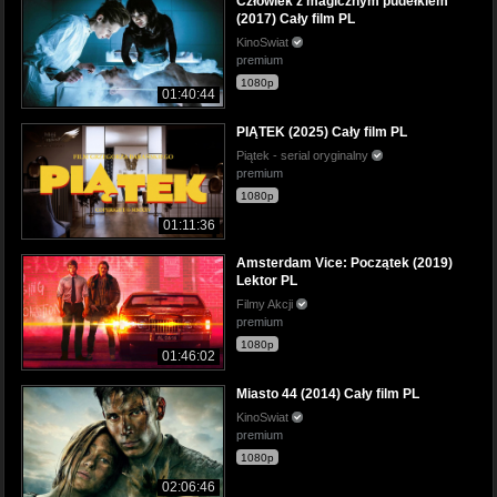
Człowiek z magicznym pudełkiem
(2017) Cały film PL
KinoSwiat
premium
1080p
01:40:44
PIĄTEK (2025) Cały film PL
Piątek - serial oryginalny
premium
1080p
01:11:36
Amsterdam Vice: Początek (2019)
Lektor PL
Filmy Akcji
premium
1080p
01:46:02
Miasto 44 (2014) Cały film PL
KinoSwiat
premium
1080p
02:06:46