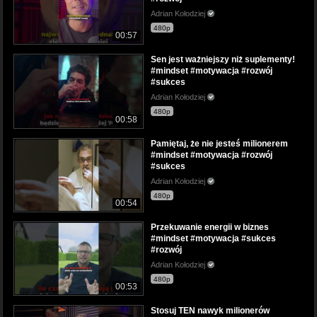
Adrian Kołodziej
480p
00:57
Sen jest ważniejszy niż suplementy!
#mindset #motywacja #rozwój
#sukces
Adrian Kołodziej
480p
00:58
Pamiętaj, że nie jesteś milionerem
#mindset #motywacja #rozwój
#sukces
Adrian Kołodziej
480p
00:54
Przekuwanie energii w biznes
#mindset #motywacja #sukces
#rozwój
Adrian Kołodziej
480p
00:53
Stosuj TEN nawyk milionerów