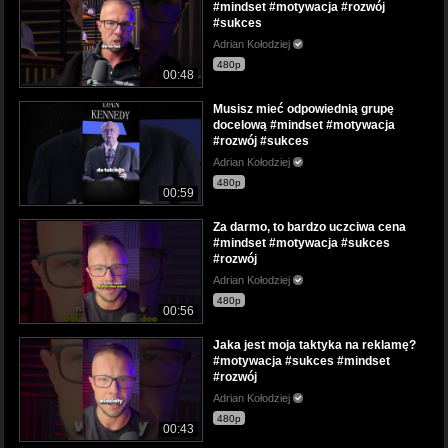
#mindset #motywacja #rozwój
#sukces
Adrian Kołodziej
480p
00:48
Musisz mieć odpowiednią grupę
docelową #mindset #motywacja
#rozwój #sukces
Adrian Kołodziej
480p
00:59
Za darmo, to bardzo uczciwa cena
#mindset #motywacja #sukces
#rozwój
Adrian Kołodziej
480p
00:56
Jaka jest moja taktyka na reklamę?
#motywacja #sukces #mindset
#rozwój
Adrian Kołodziej
480p
00:43