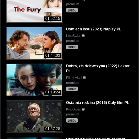
premium
1080p
01:52:15
Uśmiech losu (2023) Napisy PL
KinoSwiat
premium
1080p
01:44:03
Dobra, zła dziewczyna (2022) Lektor
PL
Filmy Akcji
premium
1080p
01:19:24
Ostatnia rodzina (2016) Cały film PL
KinoSwiat
premium
1080p
01:57:28