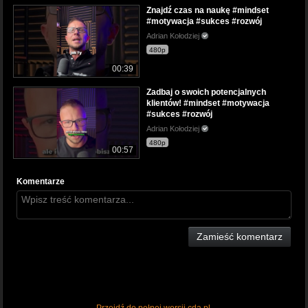
Znajdź czas na naukę #mindset
#motywacja #sukces #rozwój
Adrian Kołodziej
480p
00:39
Zadbaj o swoich potencjalnych
klientów! #mindset #motywacja
#sukces #rozwój
Adrian Kołodziej
480p
00:57
Komentarze
Zamieść komentarz