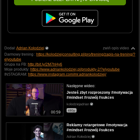
Dodał:
Adrian Kołodziej
zwiń opis video
Darmowy trening :
https://kolodziejconsulting.pl/pro/trening/zapis-na-trening/?
elyoutube
Grupa na FB:
http://bit.ly/2M7hHy6
Moje produkty:
https://www.adriankolodziej.pl/produkty-2/?elyoutube
INSTAGRAM:
https://www.instagram.com/mr.adriankolodziej/
Następne wideo:
Jesteś zbyt rozproszony #motywacja
#mindset #rozwój #sukces
kolodziejadrian
480p
00:59
Reklamy retargetowe #motywacja
#mindset #rozwój #sukces
Adrian Kołodziej