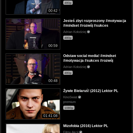
480p
00:42
Jesteś zbyt rozproszony #motywacja
#mindset #rozwój #sukces
Adrian Kołodziej
480p
00:59
Odstaw social media! #mindset
#motywacja #sukces #rozwój
Adrian Kołodziej
480p
00:48
Żywie Biełaruś! (2012) Lektor PL
KinoSwiat
premium
1080p
01:41:08
Mizofobia (2016) Lektor PL
Filmy Akcji