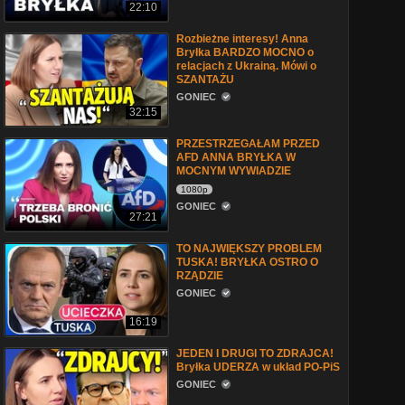
22:10
Rozbieżne interesy! Anna
Bryłka BARDZO MOCNO o
relacjach z Ukrainą. Mówi o
SZANTAŻU
GONIEC
32:15
PRZESTRZEGAŁAM PRZED
AFD ANNA BRYŁKA W
MOCNYM WYWIADZIE
1080p
GONIEC
27:21
TO NAJWIĘKSZY PROBLEM
TUSKA! BRYŁKA OSTRO O
RZĄDZIE
GONIEC
16:19
JEDEN I DRUGI TO ZDRAJCA!
Bryłka UDERZA w układ PO-PiS
GONIEC