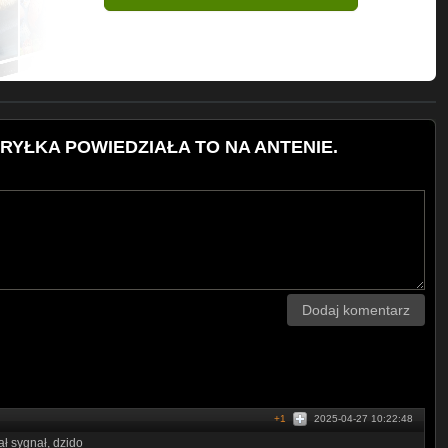
XTRA
goniec
BRYŁKA POWIEDZIAŁA TO NA ANTENIE.
Dodaj komentarz
+1
2025-04-27 10:22:48
ał sygnał, dzido