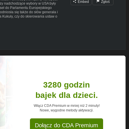
Embed
Zgłoś
czy nadchodzące wybory w USA były
oseł do Parlamentu Europejskiego
odniosła się także do słów generała i
 Kukuły, czy do skierowania ustaw o
Prezydenta Andrzeja Dudę.
hannel/UCgPtAPMjueWjDUG25imAt_A?
producent filtrów do uzdatniania wody
zobaczysz: newsy, wywiady, sondy uliczne
ew Ziobro wyświetlono 800 tys., a
ad 900 tys. razy!
 Sonda Polska. To głos i problemy
, konferencje, relacje na żywo,
j!
ny politycznej. Od Platformy
nas doszło do wyjątkowej debaty
my, jak jest.
3280 godzin
bajek dla dzieci.
Włącz CDA Premium w mniej niż 2 minuty!
Nowe, wygodne metody aktywacji.
dpl
Dołącz do CDA Premium
/