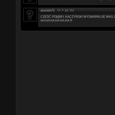
anonim71
(*.*.12.71)
CZEŚĆ PO]@BY, KACZYŃSKI WYSMARKUJE WAS JED
HA HA HA HA HA HA !!!