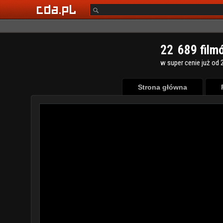
2
2
6
8
9
film
w super cenie już od 2
Strona główna