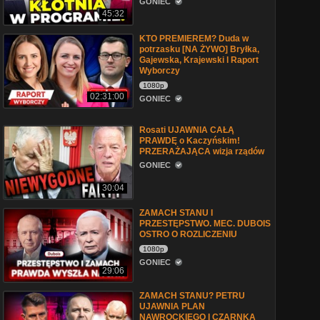
GONIEC
45:32
KTO PREMIEREM? Duda w
potrzasku [NA ŻYWO] Bryłka,
Gajewska, Krajewski l Raport
Wyborczy
1080p
02:31:00
GONIEC
Rosati UJAWNIA CAŁĄ
PRAWDĘ o Kaczyńskim!
PRZERAŻAJĄCA wizja rządów
GONIEC
30:04
ZAMACH STANU I
PRZESTĘPSTWO. MEC. DUBOIS
OSTRO O ROZLICZENIU
1080p
GONIEC
29:06
ZAMACH STANU? PETRU
UJAWNIA PLAN
NAWROCKIEGO I CZARNKA