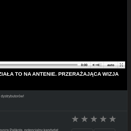
0:00
auto
IAŁA TO NA ANTENIE. PRZERAŻAJĄCA WIZJA
 dystrybutorów!
usza Palikota, potencjalny kandydat