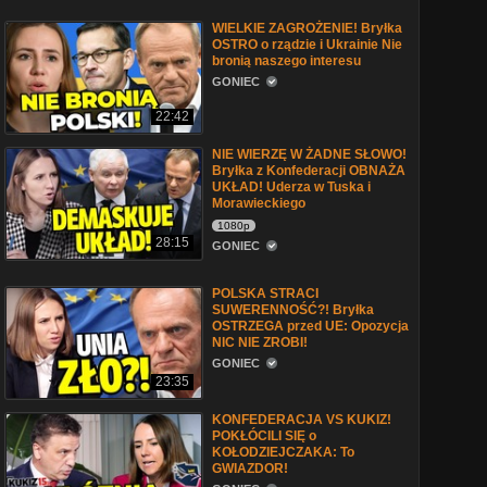
WIELKIE ZAGROŻENIE! Bryłka
OSTRO o rządzie i Ukrainie Nie
bronią naszego interesu
GONIEC
22:42
NIE WIERZĘ W ŻADNE SŁOWO!
Bryłka z Konfederacji OBNAŻA
UKŁAD! Uderza w Tuska i
Morawieckiego
1080p
28:15
GONIEC
POLSKA STRACI
SUWERENNOŚĆ?! Bryłka
OSTRZEGA przed UE: Opozycja
NIC NIE ZROBI!
GONIEC
23:35
KONFEDERACJA VS KUKIZ!
POKŁÓCILI SIĘ o
KOŁODZIEJCZAKA: To
GWIAZDOR!