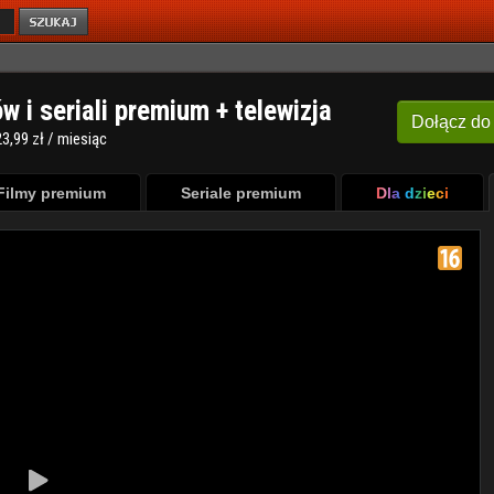
ów i seriali premium + telewizja
Dołącz
do
3,99 zł / miesiąc
Filmy premium
Seriale premium
Dla dzieci