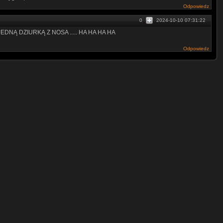
Odpowiedz
0
2024-10-10 07:31:22
NĄ DZIURKĄ Z NOSA ..... HA HA HA HA
Odpowiedz