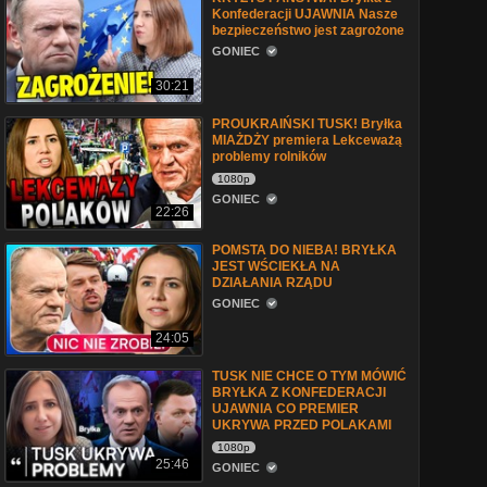
Konfederacji UJAWNIA Nasze
bezpieczeństwo jest zagrożone
GONIEC
30:21
PROUKRAIŃSKI TUSK! Bryłka
MIAŻDŻY premiera Lekceważą
problemy rolników
1080p
GONIEC
22:26
POMSTA DO NIEBA! BRYŁKA
JEST WŚCIEKŁA NA
DZIAŁANIA RZĄDU
GONIEC
24:05
TUSK NIE CHCE O TYM MÓWIĆ
BRYŁKA Z KONFEDERACJI
UJAWNIA CO PREMIER
UKRYWA PRZED POLAKAMI
1080p
25:46
GONIEC