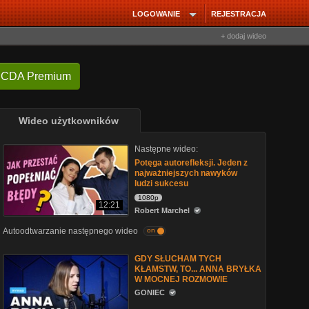
LOGOWANIE
REJESTRACJA
+ dodaj wideo
 CDA Premium
Wideo użytkowników
Następne wideo:
Potęga autorefleksji. Jeden z
najważniejszych nawyków
ludzi sukcesu
1080p
12:21
Robert Marchel
Autoodtwarzanie następnego wideo
on
GDY SŁUCHAM TYCH
KŁAMSTW, TO... ANNA BRYŁKA
W MOCNEJ ROZMOWIE
GONIEC