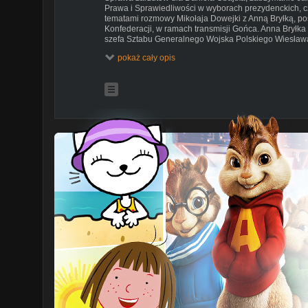
Prawa i Sprawiedliwości w wyborach prezydenckich, 
tematami rozmowy Mikołaja Dowejki z Anną Bryłką, p
Konfederacji, w ramach transmisji Gońca. Anna Bryłka 
szefa Sztabu Generalnego Wojska Polskiego Wiesława
Trybunale Konstytucyjnym do tegoż Trybunału przez 
pokaż cały opis
SUBSKRYBUJ KANAŁ:
https://www.youtube.com/c
sub_confirmation1
Partnerem strategicznym kanału Goniec jest Aquaphor 
www.aquaphor.pl
Goniec - to kanał informacyjno-publicystyczny. U nas 
oraz bezkompromisowe reportaże - Tak mieszka Zbigni
materiał Iwona Wieczorek - ujawniamy całą prawdę pon
Na kanale Gońca obejrzysz także serię sond ulicznych
zwykłych Polaków są dla nas najważniejsze!
Wydarzenia, polityka, gospodarka, Sejm, newsy, debaty
unikatowe shorts w tych tematach czujemy się najlepie
Wywiady z najbardziej znanymi postaciami polskiej sce
Obywatelskiej, Lewicy, PiS, po Konfederację. Tylko u 
Antoniego Macierewicza z Krzysztofem Bosakiem. Mówi
Nasze strony w Internecie:
https://goniec.pl
Facebook -
https://www.facebook.com/goniecpl
Tik toku -
https://www.tiktok.com/@goniec.pl
Nasze kanały:
Goniec -
https://www.youtube.com/@goniecredakcja
Świat Gwiazd -
https://www.youtube.com/@swiatgwiaz
Rolnik Info -
https://www.youtube.com/@RolnikInfo
Goniec Sport -
https://www.youtube.com/@goniecsport