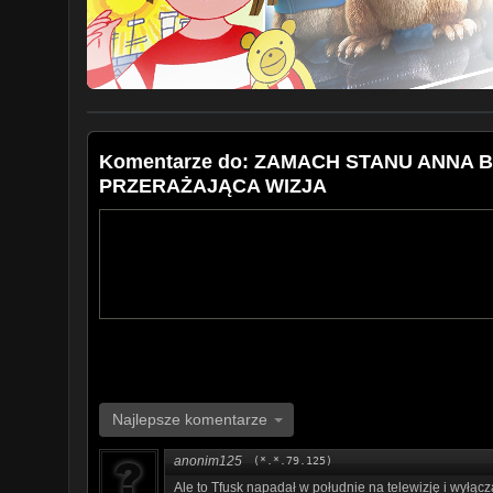
Goniec Extra -
https://www.youtube.com/@GONIECE
#annabryłka #bryłka #kaczyński #jarosławkaczyński #
Komentarze do: ZAMACH STANU ANNA 
PRZERAŻAJĄCA WIZJA
Najlepsze komentarze
anonim125
(*.*.79.125)
Ale to Tfusk napadał w południe na telewizję i wyłącz