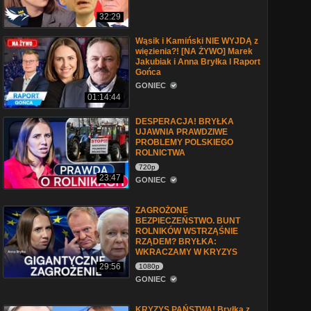
32:29
Wąsik i Kamiński NIE WYJDĄ z
więzienia?! [NA ŻYWO] Marek
Jakubiak i Anna Bryłka l Raport
Gońca
GONIEC
01:14:44
DESPERACJA! BRYŁKA
UJAWNIA PRAWDZIWE
PROBLEMY POLSKIEGO
ROLNICTWA
720p
23:47
GONIEC
ZAGROŻONE
BEZPIECZEŃSTWO. BUNT
ROLNIKÓW WSTRZĄŚNIE
RZĄDEM? BRYŁKA:
WKRACZAMY W KRYZYS
29:56
1080p
GONIEC
KRYZYS PAŃSTWA! Bryłka z