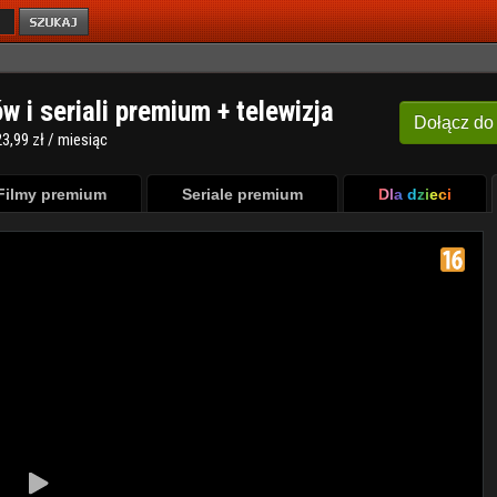
ów i seriali premium + telewizja
Dołącz
do
3,99 zł / miesiąc
Filmy premium
Seriale premium
Dla dzieci