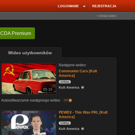
LOGOWANIE
REJESTRACJA
+ dodaj wideo
 CDA Premium
Wideo użytkowników
Następne wideo:
Communist Cars [Kult
America]
1080p
Kult America
05:16
Autoodtwarzanie następnego wideo
on
PEWEX - This Was PRL [Kult
America]
1080p
Kult America