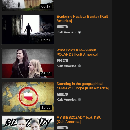
06:17
Exploring Nuclear Bunker [Kult
America]
1080p
Kult America
05:57
What Poles Know About
POLAND? [Kult America]
1080p
Kult America
03:49
Standing in the geographical
centre of Europe [Kult America]
1080p
Kult America
16:33
MY BIESZCZADY feat. KSU
[Kult America]
1080p