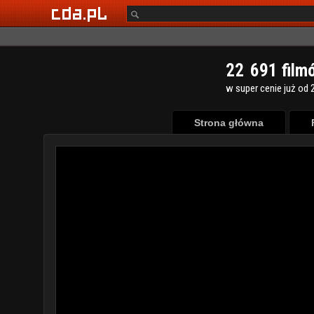
2
2
6
9
1
film
w super cenie już od 2
Strona główna