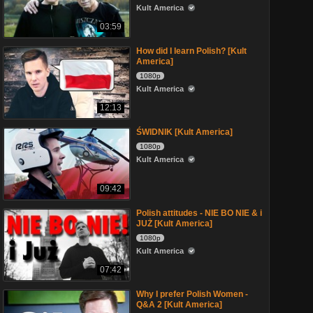
Kult America
03:59
How did I learn Polish? [Kult
America]
1080p
Kult America
12:13
ŚWIDNIK [Kult America]
1080p
Kult America
09:42
Polish attitudes - NIE BO NIE & i
JUŻ [Kult America]
1080p
Kult America
07:42
Why I prefer Polish Women -
Q&A 2 [Kult America]