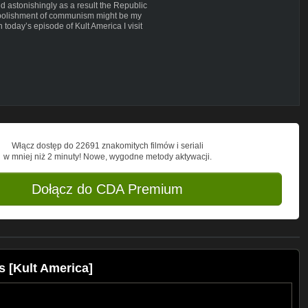
d astonishingly as a result the Republic
 abolishment of communism might be my
today’s episode of Kult America I visit
ny Samorządny Związek Zawodowy
Dowhan, Warsaw royal castle,
kiemu Centrum Solidarności za pomoc
ej Kosmowski, Marek Kaminski
Włącz dostęp do 22691 znakomitych filmów i seriali
w mniej niż 2 minuty! Nowe, wygodne metody aktywacji.
Dołącz do CDA Premium
s [Kult America]