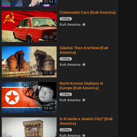
05:54
Communist Cars [Kult America]
1080p
Kult America
05:16
Gdańsk Then And Now [Kult
America]
1080p
Kult America
02:50
North Korean Orphans in
Europe [Kult America]
1080p
Kult America
09:46
Is Kraków a Jewish City? [Kult
America]
1080p
Kult America