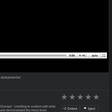
0:00
auto
 dystrybutorów!
f Europe”. Unwilling to conform with what
Embed
Zgłoś
s have demonstrated this many times