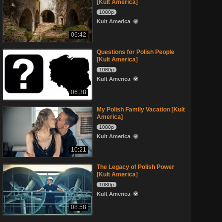
[Kult America]
1080p
Kult America
06:42
Questions for Polish People
[Kult America]
1080p
Kult America
06:38
My Polish Family Vacation [Kult
America]
1080p
Kult America
10:21
The Legacy of Polish Power
[Kult America]
1080p
Kult America
08:58