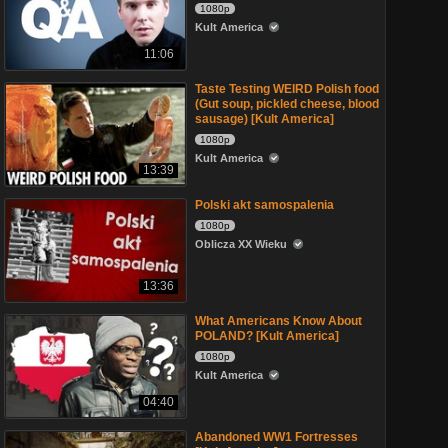
1080p
Kult America
11:06
Taste Testing WEIRD Polish food
(Gut soup, pickled cheese, blood
sausage) [Kult America]
1080p
Kult America
13:39
Polski akt samospalenia
1080p
Oblicza XX Wieku
13:36
What Americans Know About
POLAND? [Kult America]
1080p
Kult America
04:40
Abandoned WW1 Fortresses