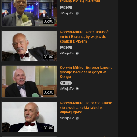
zmiany nic się nie zrobi
1080p
eMisjaTv
05:00
Korwin-Mikke: Chcą usunąć
mnie i Brauna, by wejść do
koalicji z PiSem
1080p
eMisjaTv
31:00
Korwin-Mikke: Europarlament
głosuje nad losem goryli w
Kongo
1080p
eMisjaTv
06:30
Korwin-Mikke: Ta partia stanie
się z wolna sektą jakichś
Wiplerjugend
eMisjaTv
31:00