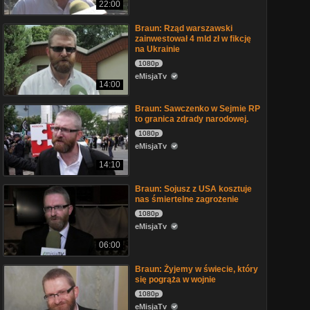
22:00
Braun: Rząd warszawski
zainwestował 4 mld zł w fikcję
na Ukrainie
1080p
eMisjaTv
14:00
Braun: Sawczenko w Sejmie RP
to granica zdrady narodowej.
1080p
eMisjaTv
14:10
Braun: Sojusz z USA kosztuje
nas śmiertelne zagrożenie
1080p
eMisjaTv
06:00
Braun: Żyjemy w świecie, który
się pogrąża w wojnie
1080p
eMisjaTv