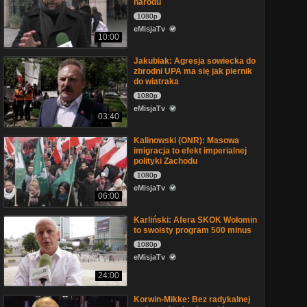
narodu
1080p
eMisjaTv
10:00
Jakubiak: Agresja sowiecka do
zbrodni UPA ma się jak piernik
do wiatraka
1080p
eMisjaTv
03:40
Kalinowski (ONR): Masowa
imigracja to efekt imperialnej
polityki Zachodu
1080p
eMisjaTv
06:00
Karliński: Afera SKOK Wołomin
to swoisty program 500 minus
1080p
eMisjaTv
24:00
Korwin-Mikke: Bez radykalnej