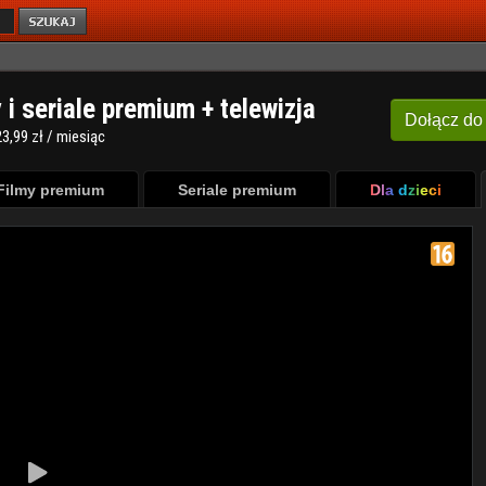
y i seriale premium + telewizja
Dołącz
do
3,99 zł / miesiąc
Filmy premium
Seriale premium
Dla dzieci