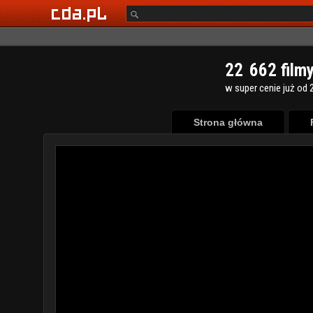
2
2
6
6
2
film
w super cenie już od 2
Strona główna