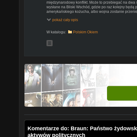
międzynarodowy konflikt. Może to przebiegać na dwa 
wysłane na Bliski Wschód, gdzie po raz kolejny będą 
amerykańskiego kożucha, albo wojna zostanie przeni
terrorystycznych działań odwetowych, którymi postrasz
pokaż cały opis
Czemu to wszystko miałoby służyć? Przede wszystkim
Polaków w sytuacji szantażu moralnego, kiedy ruszy f
W katalogu:
Polskim Okiem
państwa położonego w Palestynie.
W ostatnich dniach pod legendą tzw. "marszu żywych" d
tajnych służb Izraela. Ze względów bezpieczeństwa ci
jednak wspólnie wybrali się do Oświęcimia. Co to zn
oznaczać, że państwo żydowskie osiągnęło fazę przen
politycznych, iż muszą to nadzorować najwyżsi przełoż
====================
Przypominamy o możliwości wsparcia finansowego nasz
Darowizny można kierować na konto Stow. Robotników
Polski Bank Pocztowy: 20 1320 1449 2637 4622 2000
(Tytułem przelewu: eMisjaTv – wsparcie)
lub na nasz PayPal: redakcja@emisja.tv
oraz poprzez portal:
https://patronite.pl/emisjatv
Facebook:
https://www.facebook.com/eMisjaTv/
Twitter:
https://twitter.com/emisjatv
Komentarze do: Braun: Państwo żydowskie
aktywów politycznych