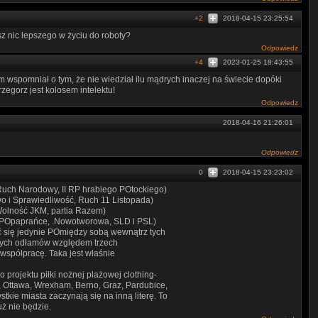
+2
2018-04-15 23:25:54
z nic lepszego w życiu do roboty?
Odpowiedz
+4
2023-01-25 18:43:55
 wspomniał o tym, że nie wiedział ilu mądrych inaczej na świecie dopóki
rzegorz jest kolosem intelektu!
Odpowiedz
2018-04-16 21:26:01
Odpowiedz
0
2018-04-15 23:23:02
Ruch Narodowy, II RP hrabiego POtockiego)
o i Sprawiedliwość, Ruch 11 Listopada)
 Wolność JKM, partia Razem)
 (POpaprańce, .Nowotworowa, SLD i PSL)
ć się jedynie POmiędzy sobą wewnątrz tych
 tych odłamów względem trzech
 współpracę. Taka jest właśnie
rojektu piłki nożnej plażowej clothing-
er, Ottawa, Wrexham, Berno, Graz, Pardubice,
kie miasta zaczynają się na inną literę. To
uż nie będzie.