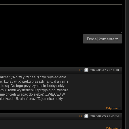
Dodaj komentarz
+3
2022-03-17 22:14:18
lima" ("No/ w y Iz/ r ael") czyli wysiedlenie
, którzy w IX wieku przeszli na ju/ d a i zm i
nie są. Do tego przyczynia się lobby sekty
 Pol). Temu wysiedleniu sprzyjają pol władze
 nie chcieli wracać do siebie)....WIĘCEJ W
e Izrael-Ukraina" oraz "Tajemnice sekty
Odpowiedz
+2
2023-02-05 22:45:54
Odpowiedz