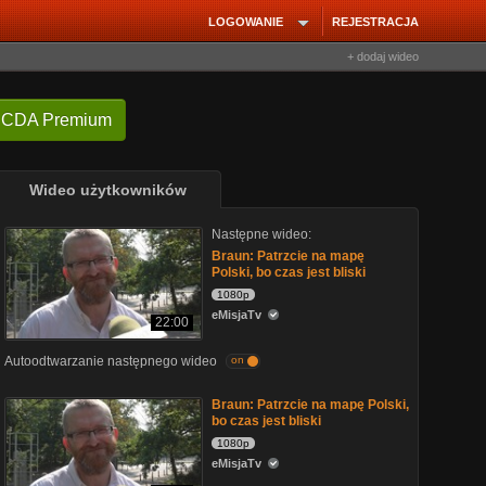
LOGOWANIE
REJESTRACJA
+ dodaj wideo
 CDA Premium
Wideo użytkowników
Następne wideo:
Braun: Patrzcie na mapę
Polski, bo czas jest bliski
1080p
eMisjaTv
22:00
Autoodtwarzanie następnego wideo
on
Braun: Patrzcie na mapę Polski,
bo czas jest bliski
1080p
eMisjaTv