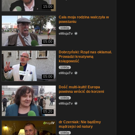
15:00
Cała moja rodzina walczyła w
powstaniu
1080p
eMisjaTv
05:00
Dobrzyński: Rząd nas okłamał.
Prowadzi kreatywną
księgowość
1080p
eMisjaTv
05:00
Dość multi-kulti! Europa
powinna wrócić do korzeni
1080p
eMisjaTv
05:20
dr Czerniak: Nie bądźmy
mądrzejsi od natury
1080p