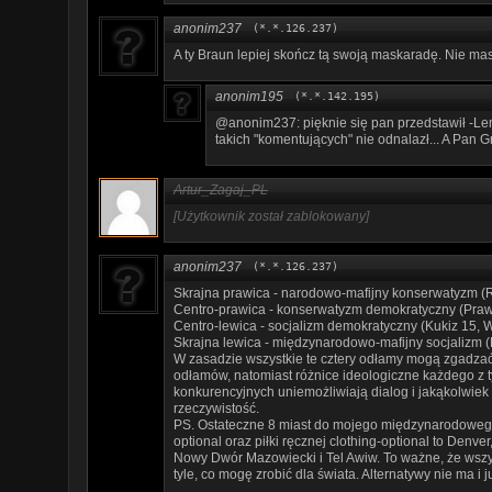
anonim237
(*.*.126.237)
A ty Braun lepiej skończ tą swoją maskaradę. Nie mas
anonim195
(*.*.142.195)
@anonim237: pięknie się pan przedstawił -Lem
takich "komentujących" nie odnalazł... A Pan G
Artur_Zagaj_PL
[Użytkownik został zablokowany]
anonim237
(*.*.126.237)
Skrajna prawica - narodowo-mafijny konserwatyzm (
Centro-prawica - konserwatyzm demokratyczny (Praw
Centro-lewica - socjalizm demokratyczny (Kukiz 15,
Skrajna lewica - międzynarodowo-mafijny socjalizm
W zasadzie wszystkie te cztery odłamy mogą zgadza
odłamów, natomiast różnice ideologiczne każdego z
konkurencyjnych uniemożliwiają dialog i jakąkolwiek
rzeczywistość.
PS. Ostateczne 8 miast do mojego międzynarodowego p
optional oraz piłki ręcznej clothing-optional to Denv
Nowy Dwór Mazowiecki i Tel Awiw. To ważne, że wszyst
tyle, co mogę zrobić dla świata. Alternatywy nie ma i j