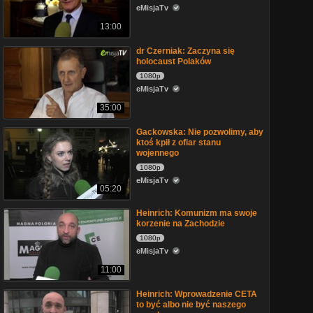
eMisjaTv
13:00
dr Czerniak: Zaczyna się
holocaust Polaków
1080p
eMisjaTv
35:00
Gackowska: Nie pozwolimy, aby
ktoś kpił z ofiar stanu
wojennego
1080p
eMisjaTv
05:20
Heinrich: Komunizm ma swoje
korzenie na Zachodzie
1080p
eMisjaTv
11:00
Heinrich: Wprowadzenie CETA
to być albo nie być naszego