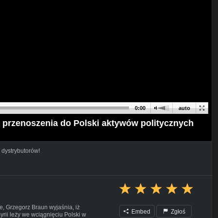
0:00
auto
 przenoszenia do Polski aktywów politycznych
 dystrybutorów!
, Grzegorz Braun wyjaśnia, iż
Embed
Zgłoś
yrii leży we wciągnięciu Polski w