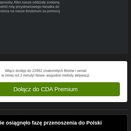
sposoby. Albo nasze oddziały zostaną
pełnić rolę przysłowiowego kwiatka do
esiona na nasze terytorium za pomocą
y się Polaków.
 ubezwłasnowolnieniu nas i postawieniu
ala uchodźców z Bliskiego Wschodu, np. z
o Polski przybyli szefowie wszystkich
 panowie nigdzie nie jeżdżą razem, a
aczy? Zdaniem Grzegorza Brauna może to
oszenia do Polski tak istotnych aktywów
eni.
Włącz dostęp do 22662 znakomitych filmów i seriali
w mniej niż 2 minuty! Nowe, wygodne metody aktywacji.
ej stacji.
 Chrześcijańskich w Łodzi,
 0001
Dołącz do CDA Premium
 osiągnęło fazę przenoszenia do Polski