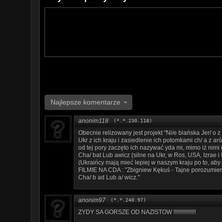
Najlepsze komentarze
anonim118
(*.*.230.118)
Obecnie relizowany jest projekt "Ni/e biańska Jer/ o z o
Ukr z ich kraju i zasiedlenie ich potomkami ch/ a z arów
od tej pory zaczęto ich nazywać yda mi, mimo iż nimi 
Cha/ bat Lub awicz (silne na Ukr, w Ros, USA, Izrae i
(Ukraińcy mają mieć lepiej w naszym kraju po to, aby
FILMIE NA CDA : "Zbigniew Kękuś - Tajne porozumieni
Cha/ b ad Lub a/ wicz."
anonim97
(*.*.240.97)
ZYDY SA GORSZE OD NAZISTOW !!!!!!!!!!!!!!!