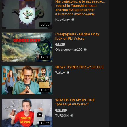
Nie uwierzysz w to szczęście...
#genshin #genshinimpact
#nahida #weaponbanner
#summons #wishowanie
Kucykacy
00:55
Creepypasta - Gadzie Oczy
[Lektor PL] #story
720p
Oldcreepyman100
12:10
NOWY DYREKTOR w SZKOLE
Waksy
15:02
WHAT IS ON MY IPHONE
*pokazuje wszystko*
1080p
TURSON
12:25