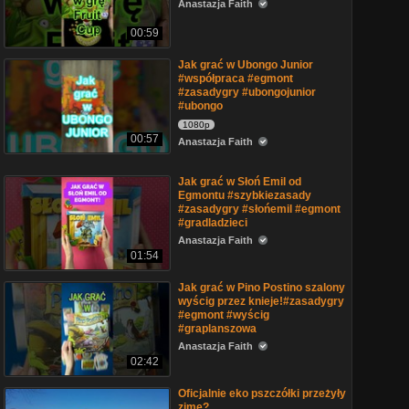
Anastazja Faith
00:59
Jak grać w Ubongo Junior
#współpraca #egmont
#zasadygry #ubongojunior
#ubongo
1080p
00:57
Anastazja Faith
Jak grać w Słoń Emil od
Egmontu #szybkiezasady
#zasadygry #słońemil #egmont
#gradladzieci
Anastazja Faith
01:54
Jak grać w Pino Postino szalony
wyścig przez knieje!#zasadygry
#egmont #wyścig
#graplanszowa
Anastazja Faith
02:42
Oficjalnie eko pszczółki przeżyły
zimę?