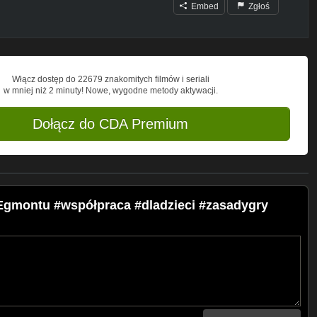
Embed
Zgłoś
Włącz dostęp do 22679 znakomitych filmów i seriali
w mniej niż 2 minuty! Nowe, wygodne metody aktywacji.
Dołącz do CDA Premium
 Egmontu #współpraca #dladzieci #zasadygry