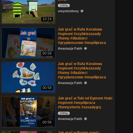
1080p
umyslzielony
10:24
Jak grać w Rafa Koralowa
#egmont #szybkiezasady
#funny #dladzieci
#gryplanszowe #współpraca
Anastazja Faith
00:58
Jak grać w Rafa Koralowa
#egmont #szybkiezasady
#funny #dladzieci
#gryplanszowe #współpraca
Anastazja Faith
00:58
Jak grać w Tuki od Egmont #tuki
#egmont #współpraca
#funnyshorts #zasadygry
1080p
Anastazja Faith
00:56
Jak grać w Banda pand i