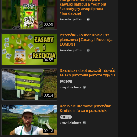
kawałki bambusa #egmont
#zasadygry #współpraca
#bandapand
Anastazja Faith
00:59
Pszczółki - Reiner Knizia Gra
planszowa | Zasady i Recenzja
EGMONT
Anastazja Faith
04:55
Dzisiejszy oblot pszczół - dowód
że eko pszczółki jeszcze żyją :D
1080p
umyslzielony
00:14
Udało się uratować pszczółki!
Krótkie info co u pszczółek.
1080p
umyslzielony
02:13