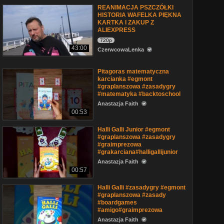
REANIMACJA PSZCZÓŁKI
HISTORIA WAFELKA PIĘKNA
KARTKA I ZAKUP Z
ALIEXPRESS
720p
43:00
CzerwcowaLenka
Pitagoras matematyczna
karcianka #egmont
#graplanszowa #zasadygry
#matematyka #backtoschool
Anastazja Faith
00:53
Halli Galli Junior #egmont
#graplanszowa #zasadygry
#graimprezowa
#grakarciana#halligallijunior
Anastazja Faith
00:57
Halli Galli #zasadygry #egmont
#graplanszowa #zasady
#boardgames
#amigo#graimprezowa
Anastazja Faith