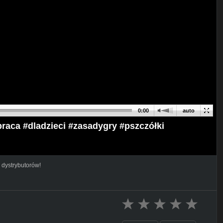
0:00
auto
raca #dladzieci #zasadygry #pszczółki
 dystrybutorów!