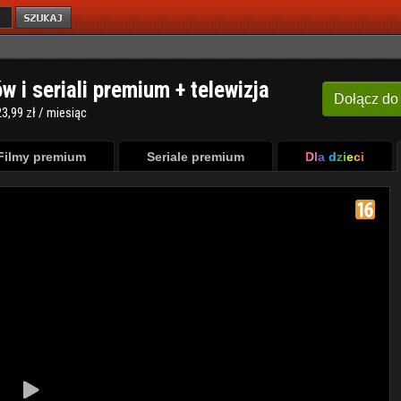
ów i seriali premium + telewizja
Dołącz
do
3,99 zł / miesiąc
Filmy premium
Seriale premium
Dla dzieci