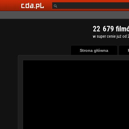
2
2
6
7
9
film
w super cenie już od 2
Strona główna