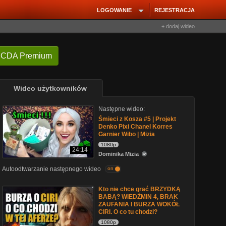
LOGOWANIE
REJESTRACJA
+ dodaj wideo
 CDA Premium
Wideo użytkowników
Następne wideo:
Śmieci z Kosza #5 | Projekt
Denko Pixi Chanel Korres
Garnier Wibo | Mizia
1080p
24:14
Dominika Mizia
Autoodtwarzanie następnego wideo
on
Kto nie chce grać BRZYDKĄ
BABĄ? WIEDŹMIN 4, BRAK
ZAUFANIA I BURZA WOKÓŁ
CIRI. O co tu chodzi?
1080p