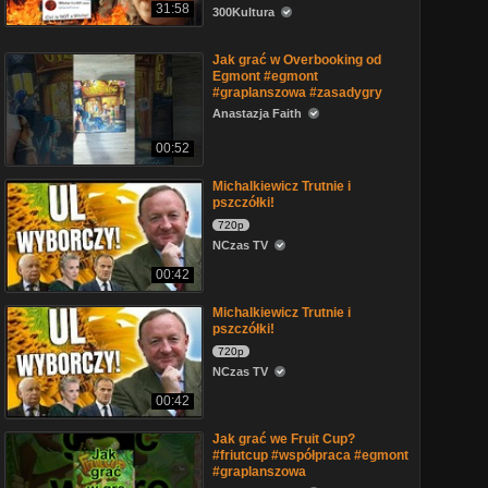
31:58
300Kultura
Jak grać w Overbooking od
Egmont #egmont
#graplanszowa #zasadygry
Anastazja Faith
00:52
Michalkiewicz Trutnie i
pszczółki!
720p
NCzas TV
00:42
Michalkiewicz Trutnie i
pszczółki!
720p
NCzas TV
00:42
Jak grać we Fruit Cup?
#friutcup #współpraca #egmont
#graplanszowa