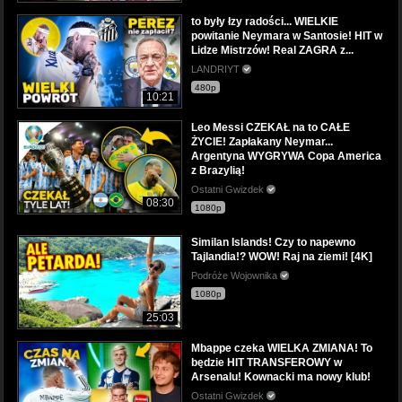
to były łzy radości... WIELKIE
powitanie Neymara w Santosie! HIT w
Lidze Mistrzów! Real ZAGRA z...
LANDRIYT
480p
10:21
Leo Messi CZEKAŁ na to CAŁE
ŻYCIE! Zapłakany Neymar...
Argentyna WYGRYWA Copa America
z Brazylią!
Ostatni Gwizdek
08:30
1080p
Similan Islands! Czy to napewno
Tajlandia!? WOW! Raj na ziemi! [4K]
Podróże Wojownika
1080p
25:03
Mbappe czeka WIELKA ZMIANA! To
będzie HIT TRANSFEROWY w
Arsenalu! Kownacki ma nowy klub!
Ostatni Gwizdek