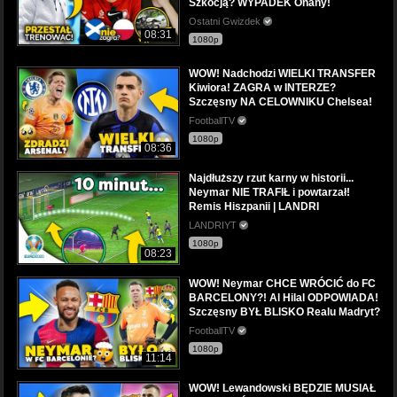
Szkocją? WYPADEK Onany!
Ostatni Gwizdek
08:31
1080p
WOW! Nadchodzi WIELKI TRANSFER
Kiwiora! ZAGRA w INTERZE?
Szczęsny NA CELOWNIKU Chelsea!
FootballTV
1080p
08:36
Najdłuższy rzut karny w historii...
Neymar NIE TRAFIŁ i powtarzał!
Remis Hiszpanii | LANDRI
LANDRIYT
1080p
08:23
WOW! Neymar CHCE WRÓCIĆ do FC
BARCELONY?! Al Hilal ODPOWIADA!
Szczęsny BYŁ BLISKO Realu Madryt?
FootballTV
1080p
11:14
WOW! Lewandowski BĘDZIE MUSIAŁ