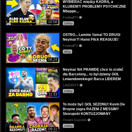
WYBIERAĆ między KADRĄ, a
KLUBEM?! PROBLEMY PSYCHICZNE
Mbappe...
FootballTV
10:58
1080p
OSTRO... Lamine Yamal TO DRUGI
Neymar?! Hansi Flick REAGUJE!
FootballTV
480p
08:24
Neymar NA PRAWDĘ chce to zrobić
dla Barcelony... to był dziwny GOL
Lewandowskiego! Barca LIDEREM
LANDRIYT
1080p
11:33
To może być GOL SEZONU! Kevin De
Bruyne zagra RAZEM Z MESSIM?
Skorupski KONTUZJOWANY
Ostatni Gwizdek
1080p
09:11