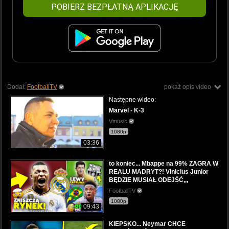
POBIERZ BEZPŁATNĄ APLIKACJĘ
Dodał:
FootballTV
pokaż opis video
Następne wideo:
Marvel - K-3
Vmusic
1080p
03:36
to koniec... Mbappe na 99% ZAGRA W
REALU MADRYT?! Vinicius Junior
BĘDZIE MUSIAŁ ODEJŚĆ,,,
FootballTV
1080p
09:43
KIEPSKO... Neymar CHCE