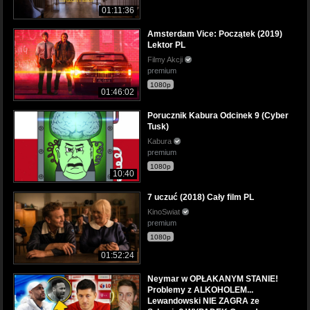
01:11:36
Amsterdam Vice: Początek (2019)
Lektor PL
Filmy Akcji
premium
1080p
01:46:02
Porucznik Kabura Odcinek 9 (Cyber
Tusk)
Kabura
premium
1080p
10:40
7 uczuć (2018) Cały film PL
KinoSwiat
premium
1080p
01:52:24
Neymar w OPŁAKANYM STANIE!
Problemy z ALKOHOLEM...
Lewandowski NIE ZAGRA ze