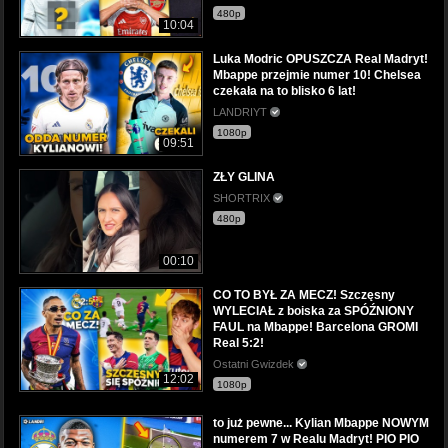
480p
10:04
Luka Modric OPUSZCZA Real Madryt!
Mbappe przejmie numer 10! Chelsea
czekała na to blisko 6 lat!
LANDRIYT
1080p
09:51
ZŁY GLINA
SHORTRIX
480p
00:10
CO TO BYŁ ZA MECZ! Szczęsny
WYLECIAŁ z boiska za SPÓŹNIONY
FAUL na Mbappe! Barcelona GROMI
Real 5:2!
Ostatni Gwizdek
12:02
1080p
to już pewne... Kylian Mbappe NOWYM
numerem 7 w Realu Madryt! PIO PIO