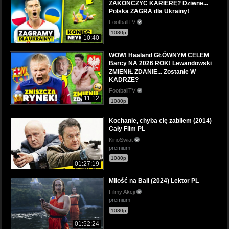
ZAKOŃCZYĆ KARIERĘ? Dziwne...
Polska ZAGRA dla Ukrainy!
FootballTV
1080p
10:40
WOW! Haaland GŁÓWNYM CELEM
Barcy NA 2026 ROK! Lewandowski
ZMIENIŁ ZDANIE... Zostanie W
KADRZE?
FootballTV
11:12
1080p
Kochanie, chyba cię zabiłem (2014)
Cały Film PL
KinoSwiat
premium
1080p
01:27:19
Miłość na Bali (2024) Lektor PL
Filmy Akcji
premium
1080p
01:52:24