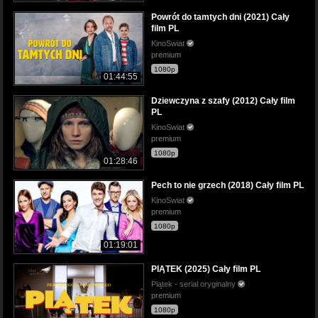
Powrót do tamtych dni (2021) Cały
film PL
KinoSwiat
premium
1080p
01:44:55
Dziewczyna z szafy (2012) Cały film
PL
KinoSwiat
premium
1080p
01:28:46
Pech to nie grzech (2018) Cały film PL
KinoSwiat
premium
1080p
01:19:01
PIĄTEK (2025) Cały film PL
Piątek - serial oryginalny
premium
1080p