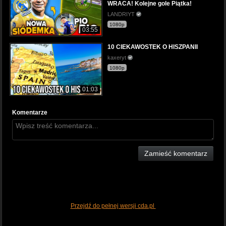
WRACA! Kolejne gole Piątka!
LANDRIYT
1080p
03:55
10 CIEKAWOSTEK O HISZPANII
kaxeryt
1080p
01:03
Komentarze
Zamieść komentarz
Przejdź do pełnej wersji cda.pl