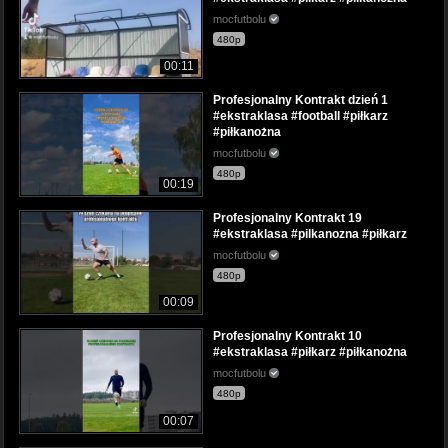
mocfutbolu
480p
00:11
Profesjonalny Kontrakt dzień 1
#ekstraklasa #football #piłkarz
#piłkanożna
mocfutbolu
480p
00:19
Profesjonalny Kontrakt 19
#ekstraklasa #pilkanozna #piłkarz
mocfutbolu
480p
00:09
Profesjonalny Kontrakt 10
#ekstraklasa #piłkarz #piłkanożna
mocfutbolu
480p
00:07