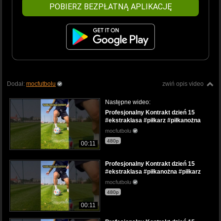
POBIERZ BEZPŁATNĄ APLIKACJĘ
Dodał:
mocfutbolu
zwiń opis video
Następne wideo:
Profesjonalny Kontrakt dzień 15
#ekstraklasa #piłkarz #piłkanożna
mocfutbolu
480p
00:11
Profesjonalny Kontrakt dzień 15
#ekstraklasa #piłkanożna #piłkarz
mocfutbolu
480p
00:11