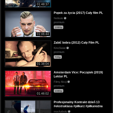
01:48:37
Popek za życia (2017) Cały film PL
Netlook
premium
1080p
01:06:44
Zabić bobra (2012) Cały Film PL
KinoSwiat
premium
720p
01:38:04
Amsterdam Vice: Początek (2019)
Lektor PL
Filmy Akcji
premium
1080p
01:46:02
Profesjonalny Kontrakt dzień 13
#ekstraklasa #piłkarz #piłkanożna
mocfutbolu