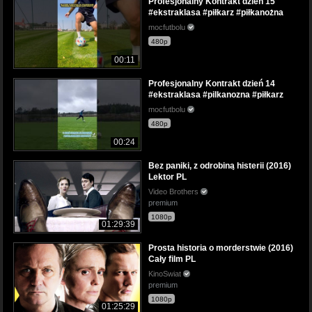
Profesjonalny Kontrakt dzień 15
#ekstraklasa #piłkarz #piłkanożna
mocfutbolu
480p
00:11
Profesjonalny Kontrakt dzień 14
#ekstraklasa #pilkanozna #piłkarz
mocfutbolu
480p
00:24
Bez paniki, z odrobiną histerii (2016)
Lektor PL
Video Brothers
premium
1080p
01:29:39
Prosta historia o morderstwie (2016)
Cały film PL
KinoSwiat
premium
1080p
01:25:29