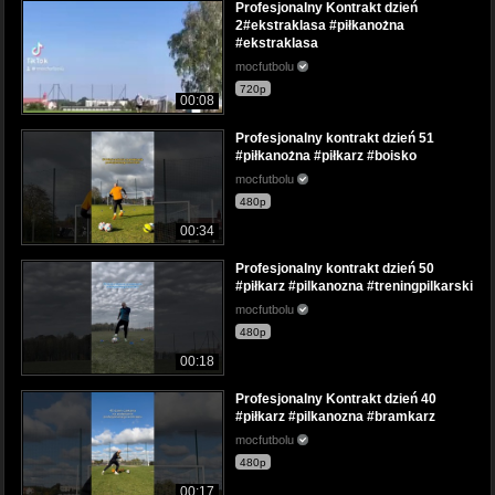
Profesjonalny Kontrakt dzień
2#ekstraklasa #piłkanożna
#ekstraklasa
mocfutbolu
720p
00:08
Profesjonalny kontrakt dzień 51
#piłkanożna #piłkarz #boisko
mocfutbolu
480p
00:34
Profesjonalny kontrakt dzień 50
#piłkarz #pilkanozna #treningpilkarski
mocfutbolu
480p
00:18
Profesjonalny Kontrakt dzień 40
#piłkarz #pilkanozna #bramkarz
mocfutbolu
480p
00:17