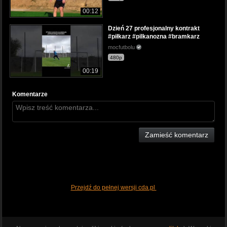
00:12
Dzień 27 profesjonalny kontrakt
#piłkarz #pilkanozna #bramkarz
mocfutbolu
480p
00:19
Komentarze
Zamieść komentarz
Przejdź do pełnej wersji cda.pl