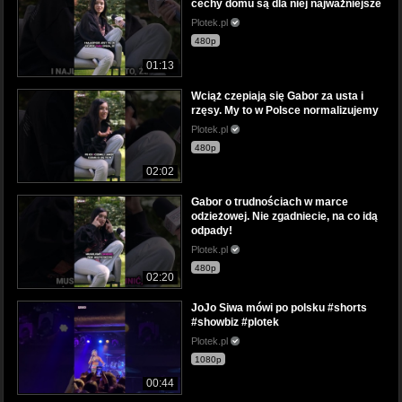
cechy domu są dla niej najważniejsze
Plotek.pl
480p
01:13
Wciąż czepiają się Gabor za usta i
rzęsy. My to w Polsce normalizujemy
Plotek.pl
480p
02:02
Gabor o trudnościach w marce
odzieżowej. Nie zgadniecie, na co idą
odpady!
Plotek.pl
480p
02:20
JoJo Siwa mówi po polsku #shorts
#showbiz #plotek
Plotek.pl
1080p
00:44