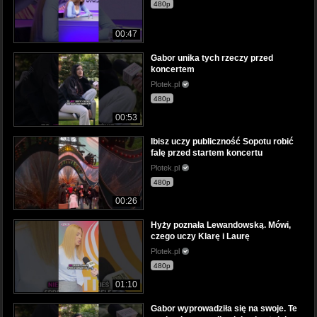
480p
00:47
Gabor unika tych rzeczy przed
koncertem
Plotek.pl
480p
00:53
Ibisz uczy publiczność Sopotu robić
falę przed startem koncertu
Plotek.pl
480p
00:26
Hyży poznała Lewandowską. Mówi,
czego uczy Klarę i Laurę
Plotek.pl
480p
01:10
Gabor wyprowadziła się na swoje. Te