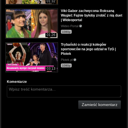
01:32
Viki Gabor zachwycona Roksaną
Węgiel: Fajnie byłoby zrobić z nią duet
| Wideoportal
Wideo Portal
1080p
01:26
Trybański o reakcji kolegów
sportowców na jego udział w TzG |
Plotek
Plotek.pl
1080p
03:13
Komentarze
Zamieść komentarz