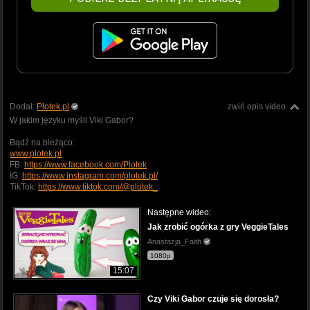
Dodał:
Plotek.pl
zwiń opis video
W jakim języku myśli Viki Gabor?
Bądź na bieżąco:
www.plotek.pl
FB:
https://www.facebook.com/Plotek
IG:
https://www.instagram.com/plotek.pl/
TikTok:
https://www.tiktok.com/@plotek_
Następne wideo:
Jak zrobić ogórka z gry VeggieTales
Anastazja_Faith
1080p
15:07
Czy Viki Gabor czuje się dorosła?