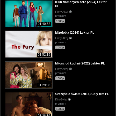
Klub złamanych serc (2024) Lektor
PL
Filmy Akcji
premium
1080p
01:40:52
Mizofobia (2016) Lektor PL
Filmy Akcji
premium
1080p
01:52:15
Miłość od kuchni (2022) Lektor PL
Filmy Akcji
premium
1080p
01:29:08
Szczęście świata (2016) Cały film PL
KinoSwiat
premium
1080p
01:38:19