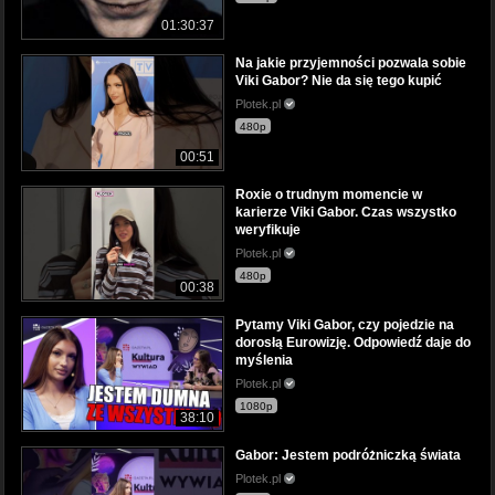
01:30:37
Na jakie przyjemności pozwala sobie
Viki Gabor? Nie da się tego kupić
Plotek.pl
480p
00:51
Roxie o trudnym momencie w
karierze Viki Gabor. Czas wszystko
weryfikuje
Plotek.pl
480p
00:38
Pytamy Viki Gabor, czy pojedzie na
dorosłą Eurowizję. Odpowiedź daje do
myślenia
Plotek.pl
1080p
38:10
Gabor: Jestem podróżniczką świata
Plotek.pl