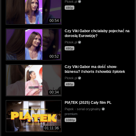
Plotek.pl
480p
00:54
Czy Viki Gabor chciałaby pojechać na
dorosłą Eurowizję?
Plotek.pl
480p
00:52
Czy Viki Gabor ma dość show-
biznesu? #shorts #showbiz #plotek
Plotek.pl
480p
00:34
PIĄTEK (2025) Cały film PL
Piątek - serial oryginalny
premium
1080p
01:11:36