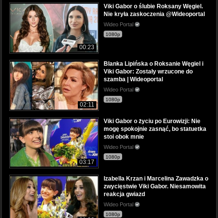
Viki Gabor o ślubie Roksany Węgiel.
Nie kryła zaskoczenia @Wideoportal
Wideo Portal
1080p
00:23
Blanka Lipińska o Roksanie Węgiel i
Viki Gabor: Zostały wrzucone do
szamba | Wideoportal
Wideo Portal
1080p
02:11
Viki Gabor o życiu po Eurowizji: Nie
mogę spokojnie zasnąć, bo statuetka
stoi obok mnie
Wideo Portal
1080p
03:17
Izabella Krzan i Marcelina Zawadzka o
zwycięstwie Viki Gabor. Niesamowita
reakcja gwiazd
Wideo Portal
1080p