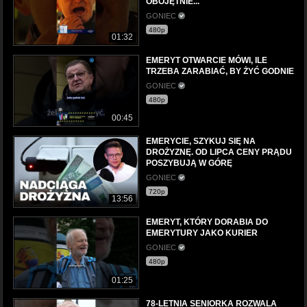
OBOJĘTNIE...
GONIEC
480p
01:32
EMERYT OTWARCIE MÓWI, ILE
TRZEBA ZARABIAĆ, BY ŻYĆ GODNIE
GONIEC
480p
00:45
EMERYCIE, SZYKUJ SIĘ NA
DROŻYZNĘ. OD LIPCA CENY PRĄDU
POSZYBUJĄ W GÓRĘ
GONIEC
720p
13:56
EMERYT, KTÓRY DORABIA DO
EMERYTURY JAKO KURIER
GONIEC
480p
01:25
78-LETNIA SENIORKA ROZWALA