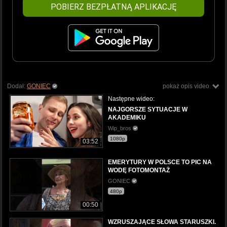
POBIERZ BEZPŁATNĄ APLIKACJĘ
Dodał:
GONIEC
pokaż opis video
Następne wideo:
NAJGORSZE SYTUACJE W
AKADEMIKU
Wip_bros
1080p
03:52
EMERYTURY W POLSCE TO PIC NA
WODĘ FOTOMONTAŻ
GONIEC
480p
00:50
WZRUSZAJĄCE SŁOWA STARUSZKI.