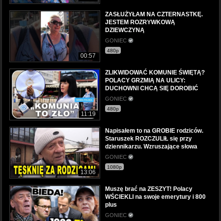
ZASŁUŻYŁAM NA CZTERNASTKĘ.
JESTEM ROZRYWKOWĄ
DZIEWCZYNĄ
GONIEC
480p
00:57
ZLIKWIDOWAĆ KOMUNIE ŚWIĘTĄ?
POLACY GRZMIĄ NA ULICY:
DUCHOWNI CHCĄ SIĘ DOROBIĆ
GONIEC
480p
11:19
Napisałem to na GROBIE rodziców.
Staruszek ROZCZULIŁ się przy
dziennikarzu. Wzruszające słowa
GONIEC
1080p
13:06
Muszę brać na ZESZYT! Polacy
WŚCIEKLI na swoje emerytury i 800
plus
GONIEC