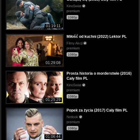
KinoSwiat
premium
1080p
01:19:11
Miłość od kuchni (2022) Lektor PL
Filmy Akcji
premium
1080p
01:29:08
Prosta historia o morderstwie (2016)
Cały film PL
KinoSwiat
premium
1080p
01:25:29
Popek za życia (2017) Cały film PL
Netlook
premium
1080p
01:06:44