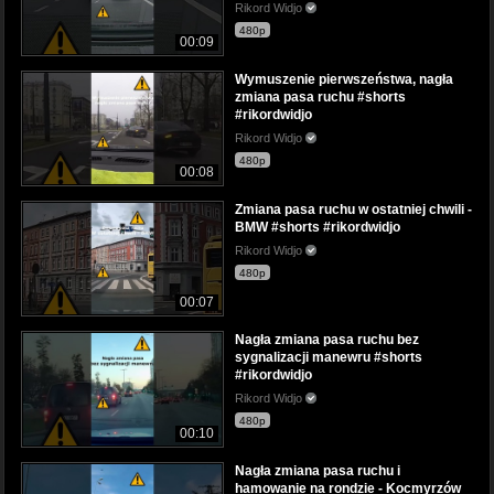
Rikord Widjo
480p
00:09
Wymuszenie pierwszeństwa, nagła
zmiana pasa ruchu #shorts
#rikordwidjo
Rikord Widjo
480p
00:08
Zmiana pasa ruchu w ostatniej chwili -
BMW #shorts #rikordwidjo
Rikord Widjo
480p
00:07
Nagła zmiana pasa ruchu bez
sygnalizacji manewru #shorts
#rikordwidjo
Rikord Widjo
480p
00:10
Nagła zmiana pasa ruchu i
hamowanie na rondzie - Kocmyrzów