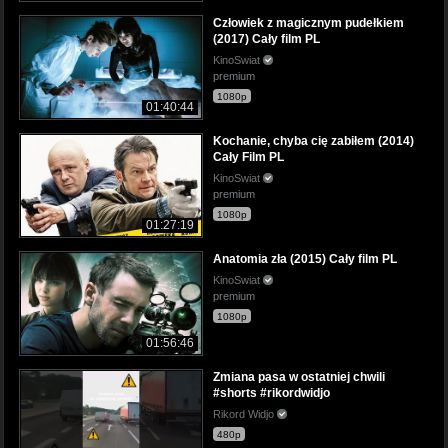
Człowiek z magicznym pudełkiem
(2017) Cały film PL
KinoSwiat
premium
1080p
01:40:44
Kochanie, chyba cię zabiłem (2014)
Cały Film PL
KinoSwiat
premium
1080p
01:27:19
Anatomia zła (2015) Cały film PL
KinoSwiat
premium
1080p
01:56:46
Zmiana pasa w ostatniej chwili
#shorts #rikordwidjo
Rikord Widjo
480p