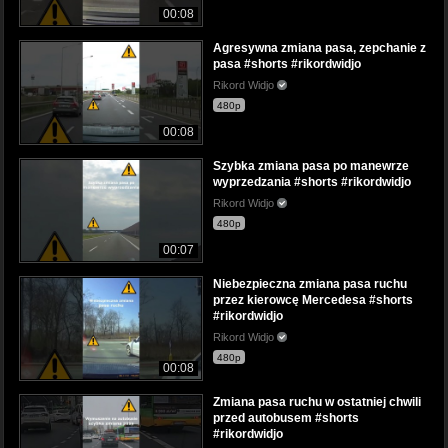
00:08
Agresywna zmiana pasa, zepchanie z
pasa #shorts #rikordwidjo
Rikord Widjo
480p
00:08
Szybka zmiana pasa po manewrze
wyprzedzania #shorts #rikordwidjo
Rikord Widjo
480p
00:07
Niebezpieczna zmiana pasa ruchu
przez kierowcę Mercedesa #shorts
#rikordwidjo
Rikord Widjo
480p
00:08
Zmiana pasa ruchu w ostatniej chwili
przed autobusem #shorts
#rikordwidjo