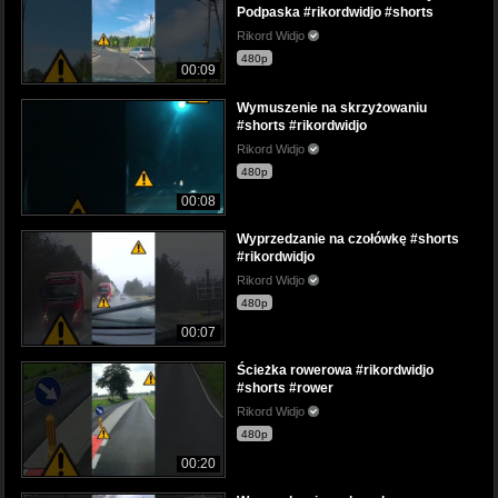
Podpaska #rikordwidjo #shorts
Rikord Widjo
480p
00:09
Wymuszenie na skrzyżowaniu
#shorts #rikordwidjo
Rikord Widjo
480p
00:08
Wyprzedzanie na czołówkę #shorts
#rikordwidjo
Rikord Widjo
480p
00:07
Ścieżka rowerowa #rikordwidjo
#shorts #rower
Rikord Widjo
480p
00:20