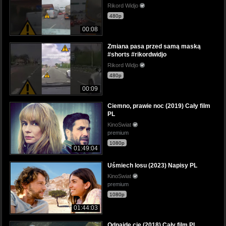
Rikord Widjo
480p
00:08
Zmiana pasa przed samą maską
#shorts #rikordwidjo
Rikord Widjo
480p
00:09
Ciemno, prawie noc (2019) Cały film
PL
KinoSwiat
premium
1080p
01:49:04
Uśmiech losu (2023) Napisy PL
KinoSwiat
premium
1080p
01:44:03
Odnajdę cię (2018) Cały film PL