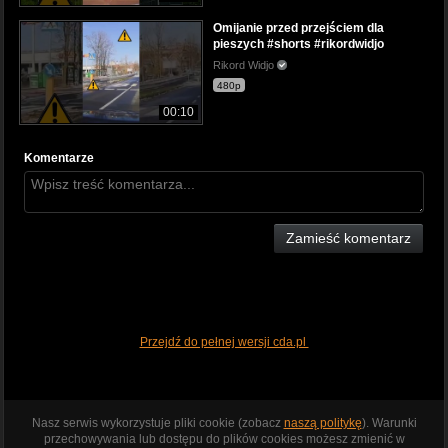
Omijanie przed przejściem dla
pieszych #shorts #rikordwidjo
Rikord Widjo
480p
00:10
Komentarze
Zamieść komentarz
Przejdź do pełnej wersji cda.pl
Nasz serwis wykorzystuje pliki cookie (zobacz
naszą politykę
). Warunki
przechowywania lub dostępu do plików cookies możesz zmienić w