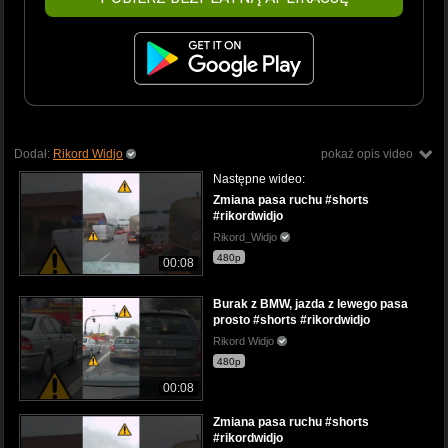
Dodał:
Rikord Widjo
pokaż opis video
Następne wideo:
Zmiana pasa ruchu #shorts
#rikordwidjo
Rikord_Widjo
480p
00:08
Burak z BMW, jazda z lewego pasa
prosto #shorts #rikordwidjo
Rikord Widjo
480p
00:08
Zmiana pasa ruchu #shorts
#rikordwidjo