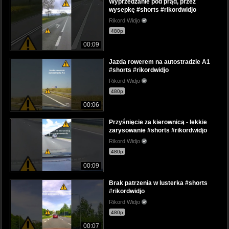
Wyprzedzanie pod prąd, przez
wysepkę #shorts #rikordwidjo
Rikord Widjo
480p
00:09
Jazda rowerem na autostradzie A1
#shorts #rikordwidjo
Rikord Widjo
480p
00:06
Przyśnięcie za kierownicą - lekkie
zarysowanie #shorts #rikordwidjo
Rikord Widjo
480p
00:09
Brak patrzenia w lusterka #shorts
#rikordwidjo
Rikord Widjo
480p
00:07