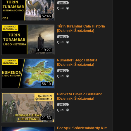
1080p
Quel
52:46
Túrin Turambar Cała Historia
[Dzienniki Śródziemia]
1080p
Quel
01:19:27
Numenor i Jego Historia
[Dzienniki Śródziemia]
1080p
Quel
56:10
Pierwsza Bitwa o Beleriand
[Dzienniki Śródziemia]
1080p
Quel
21:53
Początki Śródziemia/Ardy Kim