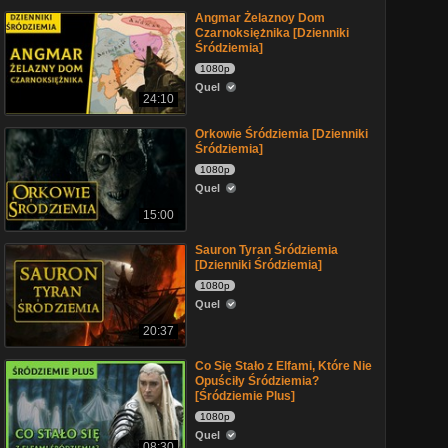
Angmar Żelaznoy Dom
Czarnoksiężnika [Dzienniki
Śródziemia]
1080p
Quel
24:10
Orkowie Śródziemia [Dzienniki
Śródziemia]
1080p
Quel
15:00
Sauron Tyran Śródziemia
[Dzienniki Śródziemia]
1080p
Quel
20:37
Co Się Stało z Elfami, Które Nie
Opuściły Śródziemia?
[Śródziemie Plus]
1080p
Quel
08:30