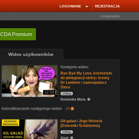
LOGOWANIE
REJESTRACJA
+ dodaj wideo
 CDA Premium
Wideo użytkowników
Następne wideo:
Bye Bye My Love..kosmetyki
do pielęgnacji skóry: kremy
Dr Lewinns i samoopalacz
Diora
12:33
1080p
Dominika Mizia
Autoodtwarzanie następnego wideo
on
Gil-galad i Jego Historia
[Dzienniki Śródziemia]
1080p
Quel