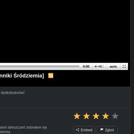
0:00
auto
nniki Śródziemia]
 dystrybutorów!
erii streszczeń zebrałem się
Embed
Zgłoś
ziemia.