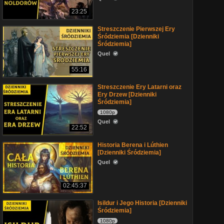
23:25
Streszczenie Pierwszej Ery
Śródziemia [Dzienniki
Śródziemia]
Quel
55:16
Streszczenie Ery Latarni oraz
Ery Drzew [Dzienniki
Śródziemia]
1080p
Quel
22:52
Historia Berena i Lúthien
[Dzienniki Śródziemia]
Quel
02:45:37
Isildur i Jego Historia [Dzienniki
Śródziemia]
1080p