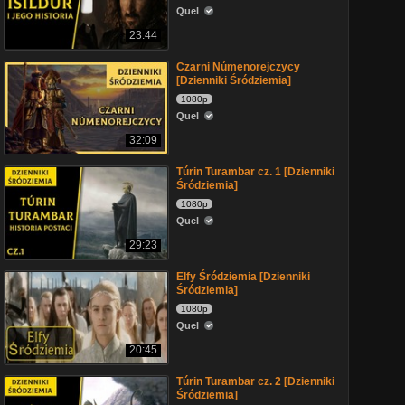
Quel
23:44
Czarni Númenorejczycy
[Dzienniki Śródziemia]
1080p
Quel
32:09
Túrin Turambar cz. 1 [Dzienniki
Śródziemia]
1080p
Quel
29:23
Elfy Śródziemia [Dzienniki
Śródziemia]
1080p
Quel
20:45
Túrin Turambar cz. 2 [Dzienniki
Śródziemia]