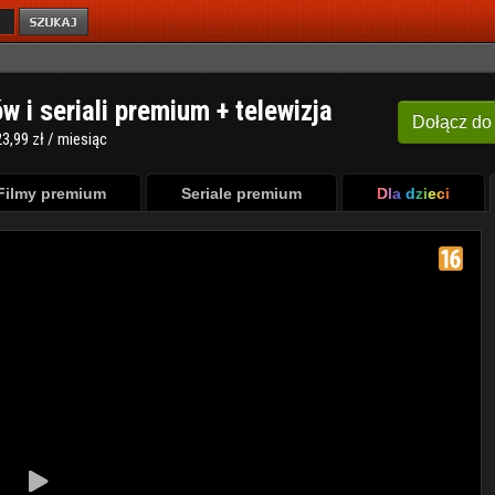
ów i seriali premium + telewizja
Dołącz
do
3,99 zł / miesiąc
Filmy premium
Seriale premium
Dla dzieci