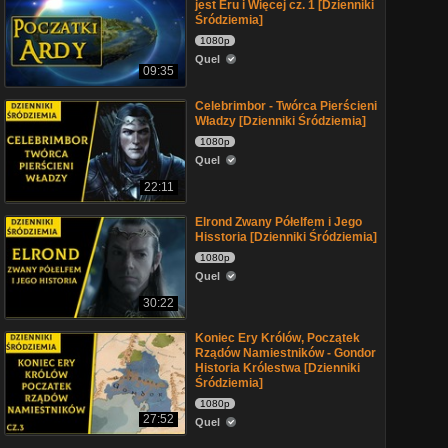
jest Eru i Więcej cz. 1 [Dzienniki
Śródziemia]
1080p
Quel
09:35
Celebrimbor - Twórca Pierścieni
Władzy [Dzienniki Śródziemia]
1080p
Quel
22:11
Elrond Zwany Półelfem i Jego
Hisstoria [Dzienniki Śródziemia]
1080p
Quel
30:22
Koniec Ery Królów, Początek
Rządów Namiestników - Gondor
Historia Królestwa [Dzienniki
Śródziemia]
1080p
27:52
Quel