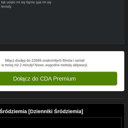
ak udało mi się fajnie (jak mi się
 tematy.
Włącz dostęp do 22689 znakomitych filmów i seriali
B9BJtE-ZC0TpGX1HCw
w mniej niż 2 minuty! Nowe, wygodne metody aktywacji.
Dołącz do CDA Premium
PChRF7UUcQ/join
Śródziemia [Dzienniki Śródziemia]
s
przez J.R.R Tolkiena oraz jego syna