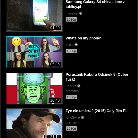
Samsung Galaxy S4 china clone z
tablicy.pl
marewel
1080p
01:29
Whats on my phone?
ki tka
1080p
05:35
Porucznik Kabura Odcinek 9 (Cyber
Tusk)
Kabura
premium
1080p
10:40
Żyć nie umierać (2015) Cały film PL
KinoSwiat
premium
1080p
01:21:14