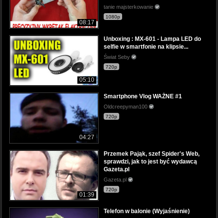
tanie majsterkowanie
1080p
08:17
Unboxing : MX-601 - Lampa LED do
selfie w smartfonie na klipsie...
Świat Seby
720p
05:10
Smartphone Vlog WAŻNE #1
Oldcreepyman100
720p
04:27
Przemek Pająk, szef Spider's Web,
sprawdzi, jak to jest być wydawcą
Gazeta.pl
Gazeta.pl
720p
01:39
Telefon w balonie (Wyjaśnienie)