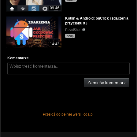
09:46
Kotlin & Android: onClick i zdarzenia
przycisku #3
RevolShen
720p
14:42
Komentarze
Zamieść komentarz
Przejdź do pełnej wersji cda.pl