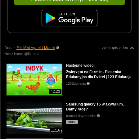
Dodał:
Fiki Miki Agatki i Moniki
zwiń opis video
Nasz kanał @fikimiki
Następne wideo:
Zwierzęta na Farmie - Piosenka
Edukacyjna dla Dzieci | 123 Edukacja
123Edukacja
42:23
Samsung galaxy s5 w akwarium.
Damy radę?
tramadolihydrochlor
1080p
11:16