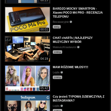
00:25
BARDZO MOCNY SMARTFON -
Xiaomi POCO M4 PRO - RECENZJA
TELEFONU
Bezawaryjnie
480p
00:01
CHAT chARTs | NAJLEPSZY
MUZYCZNY WYBÓR
MateuszKrautwurst
1080p
04:19
MAM RÓŻOWE WŁOSY!!!
Lejdis
1080p
05:42
Czy jesteś TYPOWĄ DZIEWCZYNĄ Z
INSTAGRAMA?
Lejdis
1080p