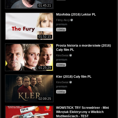
01:45:21
Mizofobia (2016) Lektor PL
Filmy Akcji
premium
1080p
01:52:15
Prosta historia o morderstwie (2016)
Cały film PL
KinoSwiat
premium
1080p
01:25:29
Kler (2018) Cały film PL
KinoSwiat
premium
1080p
02:09:25
WOWSTICK TRY Screwdriver - Mini
Wkrętak Elektryczny o Wielkich
Możliwościach - TEST