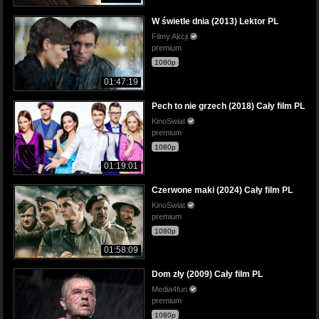
W świetle dnia (2013) Lektor PL
Filmy Akcji
premium
1080p
01:47:19
Pech to nie grzech (2018) Cały film PL
KinoSwiat
premium
1080p
01:19:01
Czerwone maki (2024) Cały film PL
KinoSwiat
premium
1080p
01:58:09
Dom zły (2009) Cały film PL
Media4fun
premium
1080p