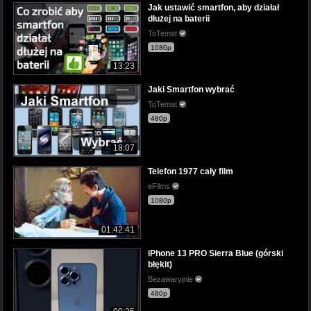
Jak ustawić smartfon, aby działał
dłużej na baterii
ToTemat
1080p
13:23
Jaki Smartfon wybrać
ToTemat
480p
18:07
Telefon 1977 cały film
eFilms
1080p
01:42:41
iPhone 13 PRO Sierra Blue (górski
błękit)
Bezawaryjnie
480p