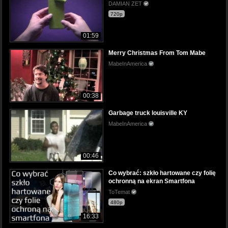
DAMIAN ZET
720p
01:59
Merry Christmas From Tom Mabe
MabeInAmerica
00:38
Garbage truck louisville KY
MabeInAmerica
00:46
Co wybrać: szkło hartowane czy folię
ochronną na ekran Smartfona
ToTemat
480p
16:33