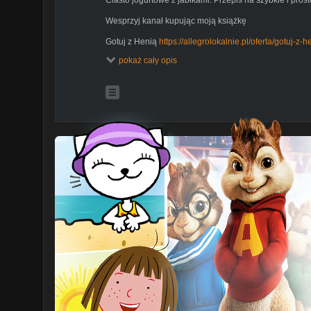
Wesprzyj kanał kupując moją książkę
Gotuj z Henią
https://allegrolokalnie.pl/oferta/gotuj
pokaż cały opis
Zestaw książek
https://allegrolokalnie.pl/oferta/zes
foks
Dziękuję !! #heniafoks #heniafoksciasta #heniafoksprz
Składniki:
2 szklanki mąki pszennej tortowej
2 budynie waniliowe bez cukru każdy po 40 g
4 jajka rozmiar M
4 jabłka
1 szklanka jogurtu naturalnego
1/2 szklanki oleju
1 szklanka cukru
*szklanka o pojemności 250 ml
Jeśli podobają Ci się moje filmy i nie chcesz przega
kliknięcia przycisku subskrybuj i zaznaczenie dzwone
Moje pozostałe 3000 przepisów znajdziesz tutaj:
https://www.youtube.com/c/HeniaFoksprzepismamypl/
Zapraszam Cię również na mojego bloga:
www.przepi