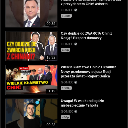
z prezydentem Chin! #shorts
GONIEC
1080p
00:35
Czy dojdzie do ZWARCIA Chin z
Rosją? Ekspert tłumaczy
GONIEC
480p
18:32
Wielkie kłamstwo Chin o Ukrainie!
Nowy przełomowy sojusz Rosji
przeraża świat - Raport Gońca
GONIEC
1080p
11:19
Uwaga! W weekend będzie
niebezpiecznie #shorts
GONIEC
480p
00:28