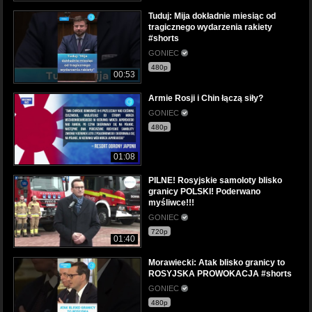
Tuduj: Mija dokładnie miesiąc od
tragicznego wydarzenia rakiety
#shorts
GONIEC
480p
00:53
Armie Rosji i Chin łączą siły?
GONIEC
480p
01:08
PILNE! Rosyjskie samoloty blisko
granicy POLSKI! Poderwano
myśliwce!!!
GONIEC
720p
01:40
Morawiecki: Atak blisko granicy to
ROSYJSKA PROWOKACJA #shorts
GONIEC
480p