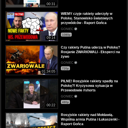
00:31
WIEMY czyje rakiety uderzyły w
Polskę. Stanowisko światowych
przywódców - Raport Gońca
GONIEC
1080p
09:14
Czy rakiety Putina uderzą w Polskę?
Rosjanie ZWARIOWALI - Eksperci na
żywo
GONIEC
720p
01:34:05
PILNE! Rosyjskie rakiety spadły na
Polskę?! Kryzysowa sytuacja w
Przewodowie #shorts
GONIEC
480p
00:22
Rosyjskie rakiety nad Mołdawią.
Wspólna armia Putina i Łukaszenki -
Raport Gońca