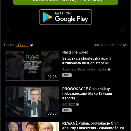
Dodał:
GONIEC
pokaż opis video
Następne wideo:
Sztuczka z chusteczką #panli
#iżulionista #iluzjonistapanli
Iluzjonista_Przemyslaw_Lieske
480p
02:26
PROWOKACJE Chin, rakiety
niebezpiecznie blisko Tajwanu
#shorts
GONIEC
480p
00:36
REWANŻ Putina, prowokacje Chin,
absurdy Łukaszenki - Wiadomości na