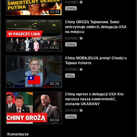
GONIEC
1080p
10:44
Chiny GROŻĄ Tajwanowi. Świat
wstrzymuje oddech, delegacja USA
na miejscu
GONIEC
1080p
04:01
Chiny MOBILIZUJĄ armię! Chodzi o
Tajwan #shorts
GONIEC
480p
00:28
Chiny wprost o delegacji USA Kto
narusza naszą suwerenność,
zostanie UKARANY
GONIEC
1080p
04:04
Komentarze