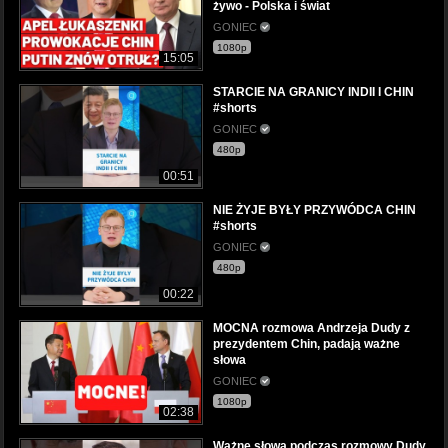
żywo - Polska i świat
GONIEC
1080p
15:05
STARCIE NA GRANICY INDII I CHIN
#shorts
GONIEC
480p
00:51
NIE ŻYJE BYŁY PRZYWÓDCA CHIN
#shorts
GONIEC
480p
00:22
MOCNA rozmowa Andrzeja Dudy z
prezydentem Chin, padają ważne
słowa
GONIEC
1080p
02:38
Ważne słowa podczas rozmowy Dudy