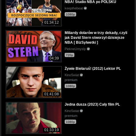
NBA! Studio NBA po POLSKU
keepthebeat
1080p
01:34:12
Miliardy dolarów w trzy dekady, czyli
jak David Stern stworzył dzisiejsze
NBA [ BizSylwetki ]
PiekneUmysly
720p
04:39
Żywie Biełaruś! (2012) Lektor PL
KinoSwiat
premium
1080p
01:41:08
Jedna dusza (2023) Cały film PL
KinoSwiat
premium
1080p
01:33:19