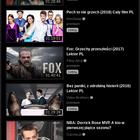
01:28:46
Pech to nie grzech (2018) Cały film PL
KinoSwiat
premium
1080p
01:19:01
Fox: Grzechy przeszłości (2017)
Lektor PL
Filmy Akcji
premium
1080p
01:40:41
Bez paniki, z odrobiną histerii (2016)
Lektor PL
Video Brothers
premium
1080p
01:29:39
NBA: Derrick Rose MVP. A kto w
pierwszej piątce sezonu?
Gazeta.pl