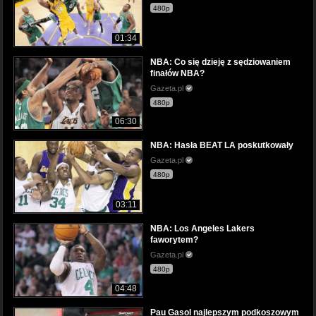
480p
01:34
NBA: Co się dzieję z sędziowaniem
finałów NBA?
Gazeta.pl
480p
06:30
NBA: Hasła BEAT LA poskutkowały
Gazeta.pl
480p
03:11
NBA: Los Angeles Lakers
faworytem?
Gazeta.pl
480p
04:48
Pau Gasol najlepszym podkoszowym