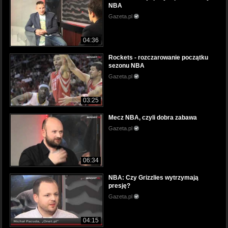
NBA
Gazeta.pl
04:36
Rockets - rozczarowanie początku
sezonu NBA
Gazeta.pl
03:25
Mecz NBA, czyli dobra zabawa
Gazeta.pl
06:34
NBA: Czy Grizzlies wytrzymają
presję?
Gazeta.pl
04:15