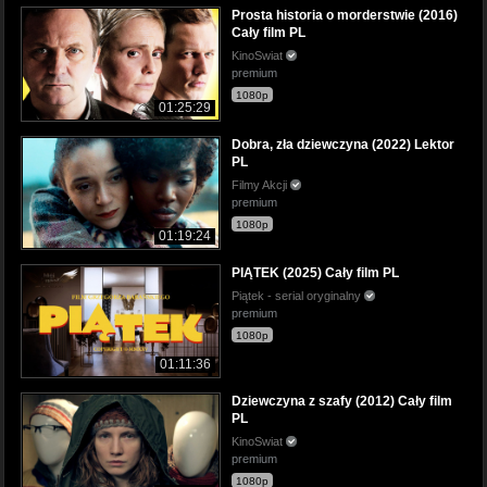
Prosta historia o morderstwie (2016)
Cały film PL
KinoSwiat
premium
1080p
01:25:29
Dobra, zła dziewczyna (2022) Lektor
PL
Filmy Akcji
premium
1080p
01:19:24
PIĄTEK (2025) Cały film PL
Piątek - serial oryginalny
premium
1080p
01:11:36
Dziewczyna z szafy (2012) Cały film
PL
KinoSwiat
premium
1080p