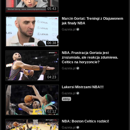
05:43
Marcin Gortat: Treningi z Olajuwonem
jak finały NBA
Gazeta.pl
06:38
NBA. Frustracja Gortata jest
zrozumiała, ale reakcja zdumiewa.
Celtics na horyzoncie?
Gazeta.pl
04:23
Lakersi Mistrzami NBA!!!
Gazeta.pl
480p
02:12
NBA: Boston Celtics rozbici!
Gazeta.pl