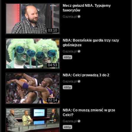
Mecz gwiazd NBA. Typujemy
faworytów
Gazeta.pl
03:10
NBA: Bostońskie gardła trzy razy
głośniejsze
Gazeta.pl
480p
04:53
NBA: Celci prowadzą 3 do 2
Gazeta.pl
480p
02:14
NBA: Co muszą zmienić w grze
Celci?
Gazeta.pl
480p