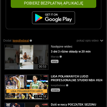
POBIERZ BEZPŁATNĄ APLIKACJĘ
Dodał:
keepthebeat
pokaż opis video
Następne wideo:
3 dni 3 różne obiady w 20 min
Marsia
480p
00:53
LIGA POŁAMANYCH LUDZI
PROFESJONALNE STUDIO NBA #024
keepthebeat
1080p
01:44:58
Dziś w nocy POCZĄTEK SEZONU