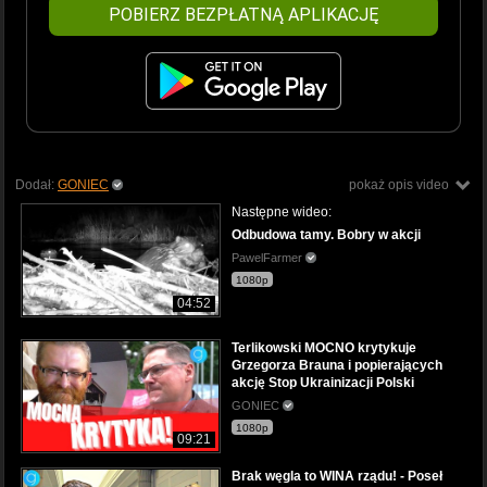
POBIERZ BEZPŁATNĄ APLIKACJĘ
Dodał:
GONIEC
pokaż opis video
Następne wideo:
Odbudowa tamy. Bobry w akcji
PawelFarmer
1080p
04:52
Terlikowski MOCNO krytykuje
Grzegorza Brauna i popierających
akcję Stop Ukrainizacji Polski
GONIEC
1080p
09:21
Brak węgla to WINA rządu! - Poseł