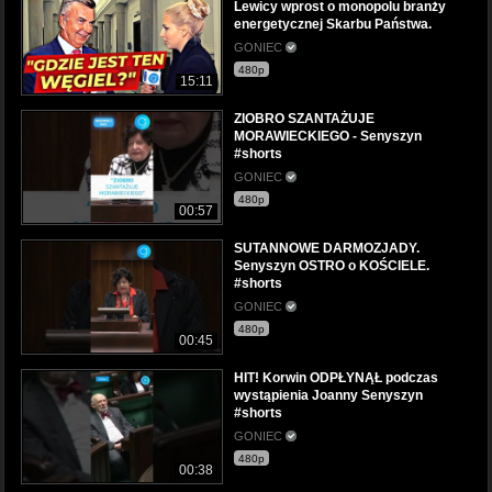
Lewicy wprost o monopolu branży
energetycznej Skarbu Państwa.
GONIEC
480p
15:11
ZIOBRO SZANTAŻUJE
MORAWIECKIEGO - Senyszyn
#shorts
GONIEC
480p
00:57
SUTANNOWE DARMOZJADY.
Senyszyn OSTRO o KOŚCIELE.
#shorts
GONIEC
480p
00:45
HIT! Korwin ODPŁYNĄŁ podczas
wystąpienia Joanny Senyszyn
#shorts
GONIEC
480p
00:38