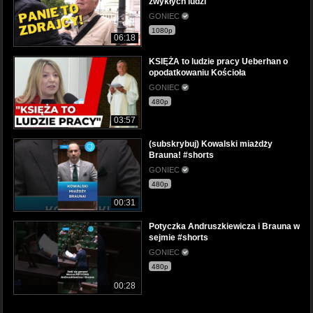
zwykłych ludzi
GONIEC
1080p
06:18
KSIĘŻA to ludzie pracy Ueberhan o
opodatkowaniu Kościoła
GONIEC
480p
03:57
(subskrybuj) Kowalski miażdży
Brauna! #shorts
GONIEC
480p
00:31
Potyczka Andruszkiewicza i Brauna w
sejmie #shorts
GONIEC
480p
00:28