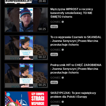
28:46
Mężczyzna WPROST o rocznicy
katastrofy smoleńskiej; TO NIE
ŚWIĘTO #shorts
GONIEC
480p
00:25
To co wyprawia Czarnek to SKANDAL
- Joanna Senyszyn | Prawo Marcina
przesłuchuje #shorts
GONIEC
480p
00:22
Podręcznik HIT to CHĘĆ ZAROBIENIA
- Joanna Senyszyn | Prawo Marcina
przesłuchuje #shorts
GONIEC
480p
00:25
SKRZYPCZAK: To jest największy
problem dla Polski i Europy
GONIEC