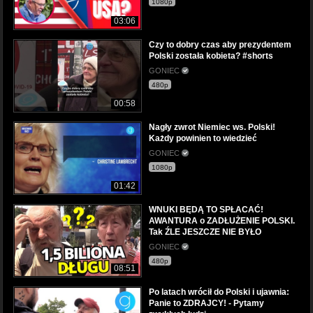
1080p
03:06
Czy to dobry czas aby prezydentem
Polski została kobieta? #shorts
GONIEC
480p
00:58
Nagły zwrot Niemiec ws. Polski!
Każdy powinien to wiedzieć
GONIEC
1080p
01:42
WNUKI BĘDĄ TO SPŁACAĆ!
AWANTURA o ZADŁUŻENIE POLSKI.
Tak ŹLE JESZCZE NIE BYŁO
GONIEC
480p
08:51
Po latach wrócił do Polski i ujawnia:
Panie to ZDRAJCY! - Pytamy