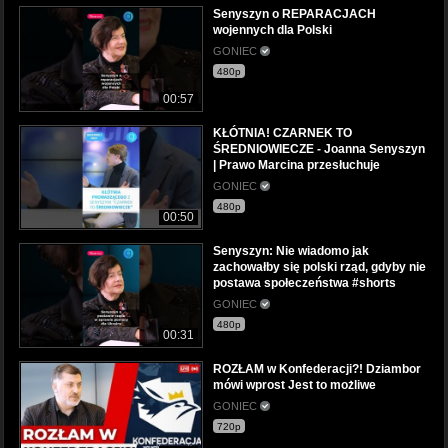
Senyszyn o REPARACJACH
wojennych dla Polski
GONIEC
480p
00:57
KŁÓTNIA! CZARNEK TO
ŚREDNIOWIECZE - Joanna Senyszyn
| Prawo Marcina przesłuchuje
GONIEC
480p
00:50
Senyszyn: Nie wiadomo jak
zachowałby się polski rząd, gdyby nie
postawa społeczeństwa #shorts
GONIEC
480p
00:31
ROZŁAM w Konfederacji?! Dziambor
mówi wprost Jest to możliwe
GONIEC
720p