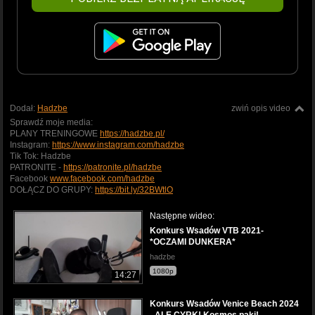
Dodał:
Hadzbe
zwiń opis video
Sprawdź moje media:
PLANY TRENINGOWE
https://hadzbe.pl/
Instagram:
https://www.instagram.com/hadzbe
Tik Tok: Hadzbe
PATRONITE -
https://patronite.pl/hadzbe
Facebook
www.facebook.com/hadzbe
DOŁĄCZ DO GRUPY:
https://bit.ly/32BWtlO
Następne wideo:
Konkurs Wsadów VTB 2021-
*OCZAMI DUNKERA*
hadzbe
1080p
14:27
Konkurs Wsadów Venice Beach 2024
- ALE CYRK! Kosmos paki!