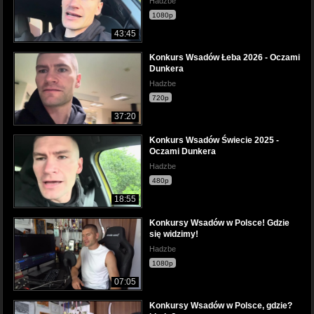
Hadzbe
1080p
43:45
Konkurs Wsadów Łeba 2026 - Oczami
Dunkera
Hadzbe
720p
37:20
Konkurs Wsadów Świecie 2025 -
Oczami Dunkera
Hadzbe
480p
18:55
Konkursy Wsadów w Polsce! Gdzie
się widzimy!
Hadzbe
1080p
07:05
Konkursy Wsadów w Polsce, gdzie?