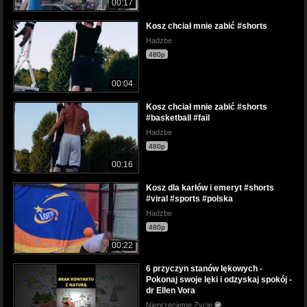
00:17
Kosz chciał mnie zabić #shorts
Hadzbe
480p
00:04
Kosz chciał mnie zabić #shorts
#basketball #fail
Hadzbe
480p
00:16
Kosz dla karłów i emeryt #shorts
#viral #sports #polska
Hadzbe
480p
00:22
6 przyczyn stanów lękowych -
Pokonaj swoje lęki i odzyskaj spokój -
dr Ellen Vora
Nieprzeciętne Życie