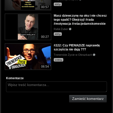
480p
00:57
Masz dziewczynę na oku i nie chcesz
tego spalić? Obejrzyj! #rada
#motywacja #relacjedamskomeskie
Rafał Żuber
480p
00:27
#222: Czy PIENIĄDZE naprawdę
szczęścia nie dają ???
Trenerskie Życie w Obrazkach
1080p
06:54
Komentarze
Zamieść komentarz