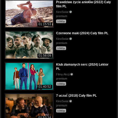
Prawdziwe życie aniołów (2022) Cały
film PL
KinoSwiat
premium
1080p
01:15:53
Czerwone maki (2024) Cały film PL
KinoSwiat
premium
1080p
01:58:09
Klub złamanych serc (2024) Lektor
PL
Filmy Akcji
premium
1080p
01:40:52
7 uczuć (2018) Cały film PL
KinoSwiat
premium
1080p
01:52:24