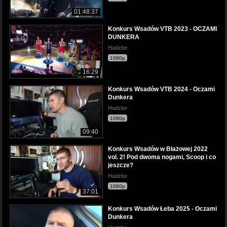
01:48:37
Konkurs Wsadów VTB 2023 - OCZAMI
DUNKERA
Hadzbe
1080p
16:29
Konkurs Wsadów VTB 2024 - Oczami
Dunkera
Hadzbe
1080p
09:40
Konkurs Wsadów w Błażowej 2022
vol. 2! Pod dwoma nogami, Scoop i co
jeszcze?
Hadzbe
1080p
37:01
Konkurs Wsadów Łeba 2025 - Oczami
Dunkera