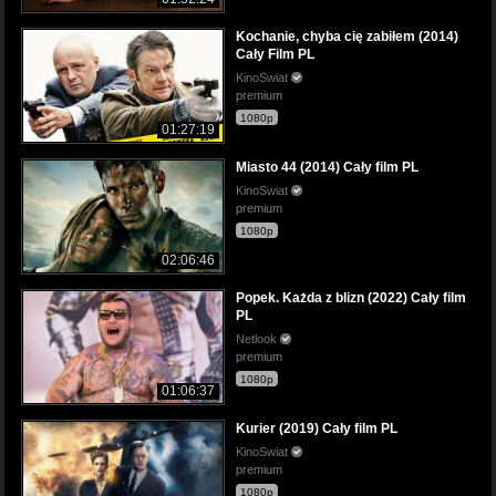
Kochanie, chyba cię zabiłem (2014)
Cały Film PL
KinoSwiat
premium
1080p
01:27:19
Miasto 44 (2014) Cały film PL
KinoSwiat
premium
1080p
02:06:46
Popek. Każda z blizn (2022) Cały film
PL
Netlook
premium
1080p
01:06:37
Kurier (2019) Cały film PL
KinoSwiat
premium
1080p