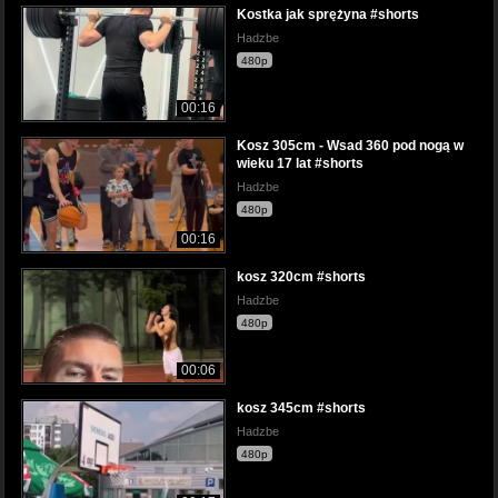
Kostka jak sprężyna #shorts
Hadzbe
480p
00:16
Kosz 305cm - Wsad 360 pod nogą w
wieku 17 lat #shorts
Hadzbe
480p
00:16
kosz 320cm #shorts
Hadzbe
480p
00:06
kosz 345cm #shorts
Hadzbe
480p