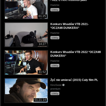
Hadzbe
1080p
01:25
Konkurs Wsadów VTB 2021-
*OCZAMI DUNKERA*
Hadzbe
1080p
14:27
Konkurs Wsadów VTB 2022 *OCZAMI
DUNKERA*
Hadzbe
1080p
31:52
Żyć nie umierać (2015) Cały film PL
KinoSwiat
premium
1080p
01:21:14