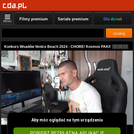
Filmy premium
Seriale premium
Dla dzieci
MENU
szukaj
Konkurs Wsadów Venice Beach 2024 - CHORE! Kosmos PAKI!
00:08:53
Aby móc oglądać na tym urządzeniu
POBIERZ BEZPŁATNĄ APLIKACJĘ