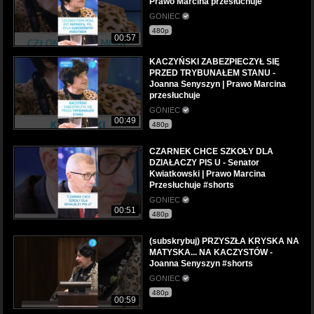
Prawo Marcina przesłuchuje
GONIEC
480p
00:57
KACZYŃSKI ZABEZPIECZYŁ SIĘ
PRZED TRYBUNAŁEM STANU -
Joanna Senyszyn | Prawo Marcina
przesłuchuje
GONIEC
00:49
480p
CZARNEK CHCE SZKOŁY DLA
DZIAŁACZY PIS U - Senator
Kwiatkowski | Prawo Marcina
Przesłuchuje #shorts
GONIEC
00:51
480p
(subskrybuj) PRZYSZŁA KRYSKA NA
MATYSKA... NA KACZYSTÓW -
Joanna Senyszyn #shorts
GONIEC
480p
00:59