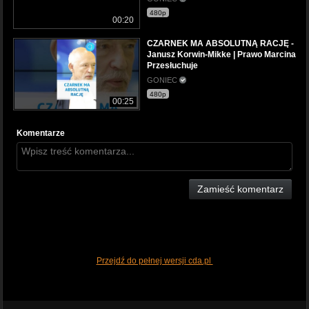
480p
00:20
CZARNEK MA ABSOLUTNĄ RACJĘ -
Janusz Korwin-Mikke | Prawo Marcina
Przesłuchuje
GONIEC
480p
00:25
Komentarze
Zamieść komentarz
Przejdź do pełnej wersji cda.pl