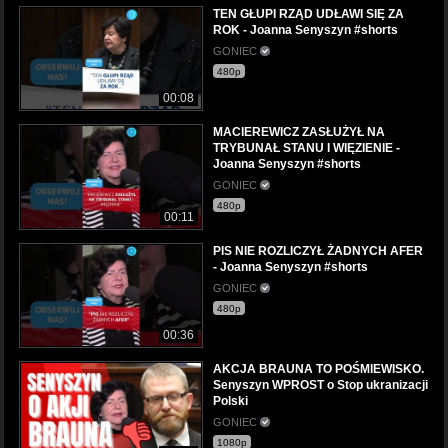
TEN GŁUPI RZĄD UDŁAWI SIĘ ZA
ROK - Joanna Senyszyn #shorts
GONIEC
480p
00:08
MACIEREWICZ ZASŁUŻYŁ NA
TRYBUNAŁ STANU I WIĘZIENIE -
Joanna Senyszyn #shorts
GONIEC
480p
00:11
PIS NIE ROZLICZYŁ ŻADNYCH AFER
- Joanna Senyszyn #shorts
GONIEC
480p
00:36
AKCJA BRAUNA TO POŚMIEWISKO.
Senyszyn WPROST o Stop ukranizacji
Polski
GONIEC
1080p