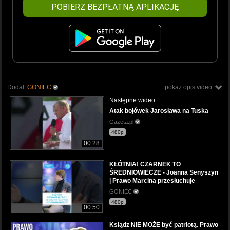
POBIERZ BEZPŁATNĄ APLIKACJĘ
Dodał:
GONIEC
pokaż opis video
Następne wideo:
Atak bojówek Jarosława na Tuska
Gazeta.pl
480p
00:28
KŁÓTNIA! CZARNEK TO
ŚREDNIOWIECZE - Joanna Senyszyn
| Prawo Marcina przesłuchuje
GONIEC
480p
00:50
Ksiądz NIE MOŻE być patriotą. Prawo