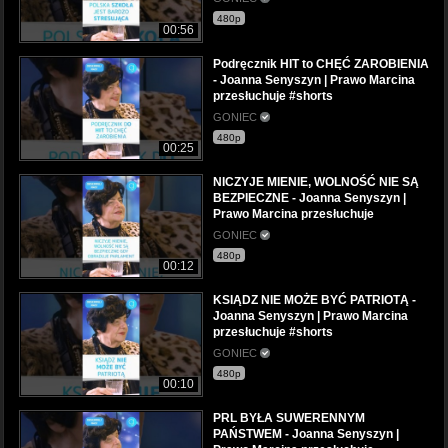
480p
00:56
Podręcznik HIT to CHĘĆ ZAROBIENIA
- Joanna Senyszyn | Prawo Marcina
przesłuchuje #shorts
GONIEC
480p
00:25
NICZYJE MIENIE, WOLNOŚĆ NIE SĄ
BEZPIECZNE - Joanna Senyszyn |
Prawo Marcina przesłuchuje
GONIEC
480p
00:12
KSIĄDZ NIE MOŻE BYĆ PATRIOTĄ -
Joanna Senyszyn | Prawo Marcina
przesłuchuje #shorts
GONIEC
480p
00:10
PRL BYŁA SUWERENNYM
PAŃSTWEM - Joanna Senyszyn |