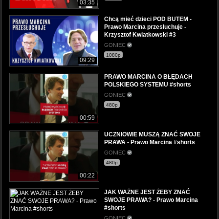
03:35
Chcą mieć dzieci POD BUTEM -
Prawo Marcina przesłuchuje -
Krzysztof Kwiatkowski #3
GONIEC
1080p
09:29
PRAWO MARCINA O BŁĘDACH
POLSKIEGO SYSTEMU #shorts
GONIEC
480p
00:59
UCZNIOWIE MUSZĄ ZNAĆ SWOJE
PRAWA - Prawo Marcina #shorts
GONIEC
480p
00:22
JAK WAŻNE JEST ŻEBY ZNAĆ
SWOJE PRAWA? - Prawo Marcina
#shorts
GONIEC