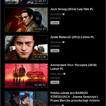
01:48:37
Jack Strong (2014) Cały Film PL
KinoSwiat
premium
1080p
02:02:37
Żywie Biełaruś! (2012) Lektor PL
KinoSwiat
premium
1080p
01:41:08
Amsterdam Vice: Początek (2019)
Lektor PL
Filmy Akcji
premium
1080p
01:46:02
Polska szkoła jest BARDZO
STRESUJĄCA - Joanna Senyszyn |
Prawo Marcina przesłuchuje #shorts
GONIEC