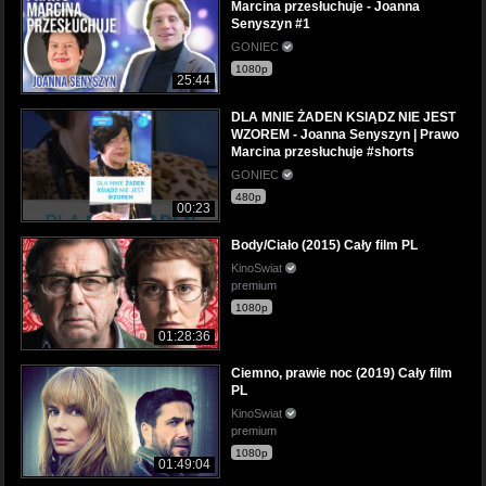
Marcina przesłuchuje - Joanna
Senyszyn #1
GONIEC
1080p
25:44
DLA MNIE ŻADEN KSIĄDZ NIE JEST
WZOREM - Joanna Senyszyn | Prawo
Marcina przesłuchuje #shorts
GONIEC
480p
00:23
Body/Ciało (2015) Cały film PL
KinoSwiat
premium
1080p
01:28:36
Ciemno, prawie noc (2019) Cały film
PL
KinoSwiat
premium
1080p
01:49:04