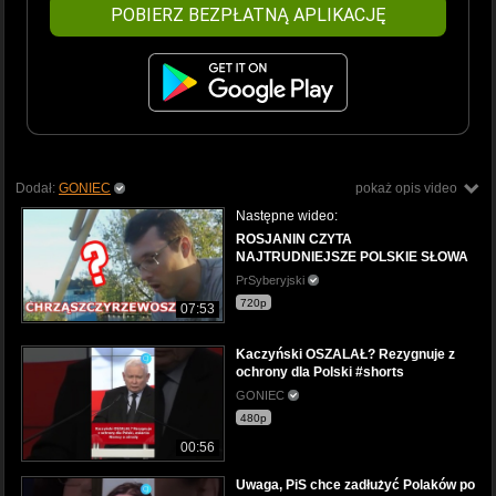
POBIERZ BEZPŁATNĄ APLIKACJĘ
Dodał:
GONIEC
pokaż opis video
Następne wideo:
ROSJANIN CZYTA
NAJTRUDNIEJSZE POLSKIE SŁOWA
PrSyberyjski
720p
07:53
Kaczyński OSZALAŁ? Rezygnuje z
ochrony dla Polski #shorts
GONIEC
480p
00:56
Uwaga, PiS chce zadłużyć Polaków po