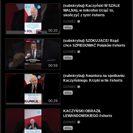
(subskrybuj) Kaczyński W SZALE
WALNĄŁ w mikrofon Uciąć to,
skończyć z tym! #shorts
GONIEC
480p
00:20
(subskrybuj) SZOKUJĄCE! Rząd
chce SZPIEGOWAĆ Polaków #shorts
GONIEC
480p
00:59
(subskrybuj) Awantura na spotkaniu
Kaczyńskiego. Krzyki w tle #shorts
GONIEC
480p
00:29
KACZYŃSKI OBRAZIŁ
LEWANDOWSKIEGO #shorts
GONIEC
480p