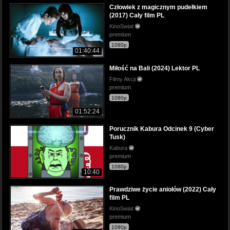
Człowiek z magicznym pudełkiem
(2017) Cały film PL
KinoSwiat
premium
1080p
01:40:44
Miłość na Bali (2024) Lektor PL
Filmy Akcji
premium
1080p
01:52:24
Porucznik Kabura Odcinek 9 (Cyber
Tusk)
Kabura
premium
1080p
10:40
Prawdziwe życie aniołów (2022) Cały
film PL
KinoSwiat
premium
1080p