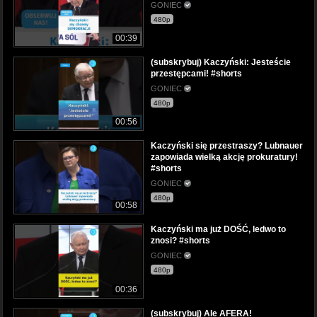
GONIEC
480p
00:39
(subskrybuj) Kaczyński: Jesteście
przestępcami! #shorts
GONIEC
480p
00:56
Kaczyński się przestraszy? Lubnauer
zapowiada wielką akcję prokuratury!
#shorts
GONIEC
480p
00:58
Kaczyński ma już DOŚĆ, ledwo to
znosi? #shorts
GONIEC
480p
00:36
(subskrybuj) Ale AFERA!