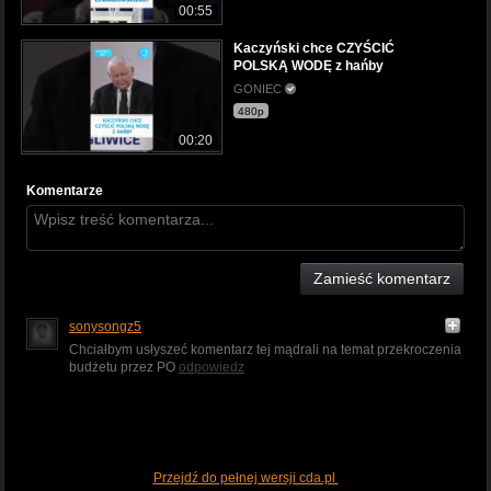
00:55
Kaczyński chce CZYŚCIĆ
POLSKĄ WODĘ z hańby
GONIEC
480p
00:20
Komentarze
Zamieść komentarz
sonysongz5
Chciałbym usłyszeć komentarz tej mądrali na temat przekroczenia
budżetu przez PO
odpowiedz
Przejdź do pełnej wersji cda.pl