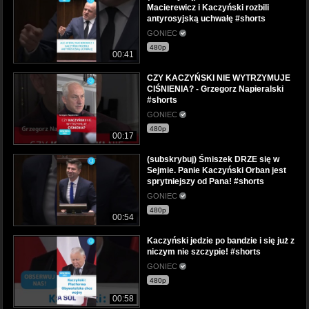
Macierewicz i Kaczyński rozbili
antyrosyjską uchwałę #shorts
GONIEC
480p
00:41
CZY KACZYŃSKI NIE WYTRZYMUJE
CIŚNIENIA? - Grzegorz Napieralski
#shorts
GONIEC
480p
00:17
(subskrybuj) Śmiszek DRZE się w
Sejmie. Panie Kaczyński Orban jest
sprytniejszy od Pana! #shorts
GONIEC
480p
00:54
Kaczyński jedzie po bandzie i się już z
niczym nie szczypie! #shorts
GONIEC
480p
00:58