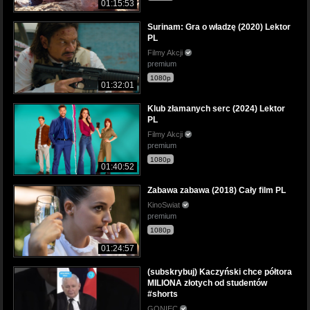
01:15:53
Surinam: Gra o władzę (2020) Lektor
PL
Filmy Akcji
premium
1080p
01:32:01
Klub złamanych serc (2024) Lektor
PL
Filmy Akcji
premium
1080p
01:40:52
Zabawa zabawa (2018) Cały film PL
KinoSwiat
premium
1080p
01:24:57
(subskrybuj) Kaczyński chce półtora
MILIONA złotych od studentów
#shorts
GONIEC