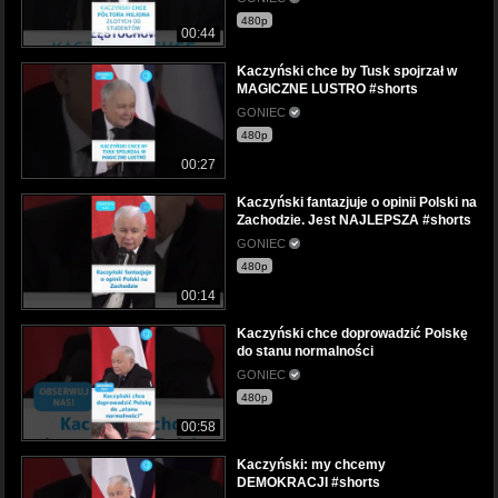
480p
00:44
Kaczyński chce by Tusk spojrzał w
MAGICZNE LUSTRO #shorts
GONIEC
480p
00:27
Kaczyński fantazjuje o opinii Polski na
Zachodzie. Jest NAJLEPSZA #shorts
GONIEC
480p
00:14
Kaczyński chce doprowadzić Polskę
do stanu normalności
GONIEC
480p
00:58
Kaczyński: my chcemy
DEMOKRACJI #shorts