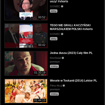
uszy! #shorts
GONIEC
480p
00:52
TEGO NIE GRALI. KACZYŃSKI
MARSZAŁKIEM POLSKI #shorts
GONIEC
480p
00:42
Jedna dusza (2023) Cały film PL
KinoSwiat
premium
1080p
01:33:19
Wesele w Toskanii (2014) Lektor PL
Filmy Akcji
premium
1080p
01:44:13