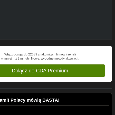
ska, Świat. Główne tematy na kanale
niczna, gospodarka, Sejm, newsy,
.
Włącz dostęp do 22689 znakomitych filmów i seriali
w mniej niż 2 minuty! Nowe, wygodne metody aktywacji.
Dołącz do CDA Premium
gami! Polacy mówią BASTA!