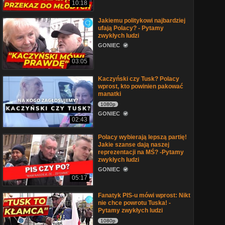
10:18
Jakiemu politykowi najbardziej
ufają Polacy? - Pytamy
zwykłych ludzi
GONIEC
03:05
Kaczyński czy Tusk? Polacy
wprost, kto powinien pakować
manatki
1080p
GONIEC
02:43
Polacy wybierają lepszą partię!
Jakie szanse dają naszej
reprezentacji na MŚ? -Pytamy
zwykłych ludzi
GONIEC
05:17
Fanatyk PIS-u mówi wprost: Nikt
nie chce powrotu Tuska! -
Pytamy zwykłych ludzi
1080p