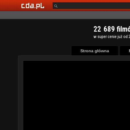
2
2
6
8
9
film
w super cenie już od 2
Strona główna