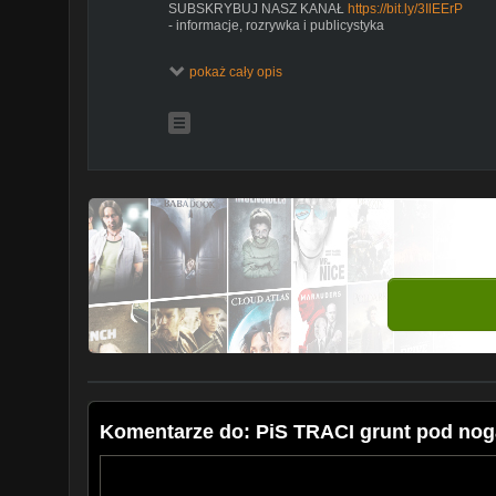
SUBSKRYBUJ NASZ KANAŁ
https://bit.ly/3IlEErP
- informacje, rozrywka i publicystyka
Znajdziesz nas na:
pokaż cały opis
portalu
https://goniec.pl
na Facebooku:
https://www.facebook.com/goniecpl
na Twitterze:
https://twitter.com/goniecpl
na Tik Toku
https://www.tiktok.com/@goniec.pl
Goniec - kanał informacyjny, Wiadomości na żywo, Pol
Gońca to: wydarzenia, polityka polska, polityka zagra
wywiady, tematyka społeczna, debaty i relacje na żywo
#sonda #sondauliczna #goniec
Komentarze do: PiS TRACI grunt pod no