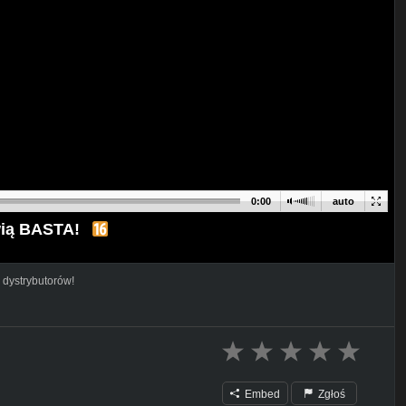
0:00
auto
wią BASTA!
 dystrybutorów!
Embed
Zgłoś