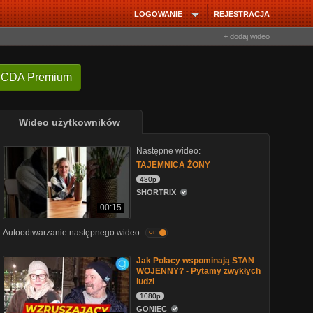
LOGOWANIE
REJESTRACJA
+ dodaj wideo
 CDA Premium
Wideo użytkowników
Następne wideo:
TAJEMNICA ŻONY
480p
SHORTRIX
00:15
Autoodtwarzanie następnego wideo
on
Jak Polacy wspominają STAN
WOJENNY? - Pytamy zwykłych
ludzi
1080p
GONIEC