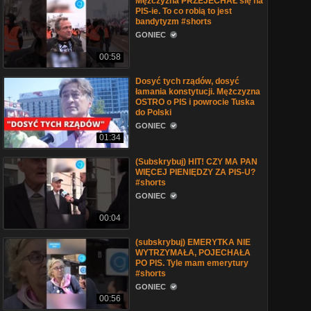
Mężczyzna PRZEJECHAŁ się na
PIS-ie. To co robią to jest
bandytyzm #shorts
GONIEC
00:58
Dosyć tych rządów, dosyć
łamania konstytucji. Mężczyzna
OSTRO o PIS i powrocie Tuska
do Polski
GONIEC
01:34
(Subskrybuj) HIT! CZY MA PAN
WIĘCEJ PIENIĘDZY ZA PIS-U?
#shorts
GONIEC
00:04
(subskrybuj) EMERYTKA NIE
WYTRZYMAŁA, POJECHAŁA
PO PIS. Tyle mam emerytury
#shorts
GONIEC
00:56