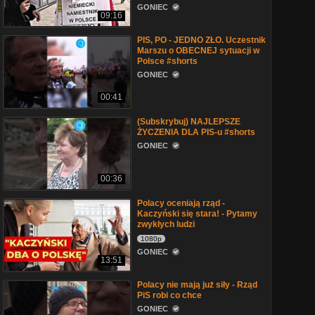
GONIEC
09:16
PIS, PO - JEDNO ZŁO. Uczestnik
Marszu o OBECNEJ sytuacji w
Polsce #shorts
GONIEC
00:41
(Subskrybuj) NAJLEPSZE
ŻYCZENIA DLA PIS-u #shorts
GONIEC
00:36
Polacy oceniają rząd -
Kaczyński się stara! - Pytamy
zwykłych ludzi
1080p
GONIEC
13:51
Polacy nie mają już siły - Rząd
PiS robi co chce
GONIEC