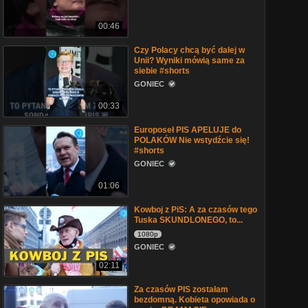
00:46
Czy Polacy chcą być dalej w
Unii? Wyniki mówią same za
siebie #shorts
GONIEC
00:33
Europoseł PIS APELUJE do
POLAKÓW Nie wstydźcie się!
#shorts
GONIEC
01:06
Kowboj z PiS: A za czasów tego
Tuska SKUNDLONEGO, to...
1080p
GONIEC
02:11
Za czasów PIS zostałam
bezdomną. Kobieta opowiada o