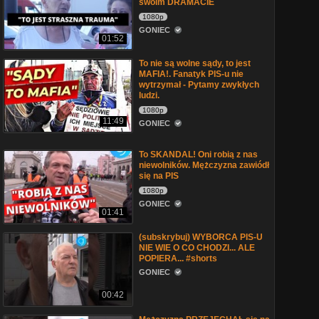
swoim DRAMACIE
1080p
GONIEC
01:52
To nie są wolne sądy, to jest
MAFIA!. Fanatyk PIS-u nie
wytrzymał - Pytamy zwykłych
ludzi.
1080p
11:49
GONIEC
To SKANDAL! Oni robią z nas
niewolników. Mężczyzna zawiódł
się na PIS
1080p
GONIEC
01:41
(subskrybuj) WYBORCA PIS-U
NIE WIE O CO CHODZI... ALE
POPIERA... #shorts
GONIEC
00:42