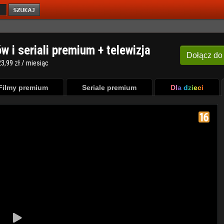
ów i seriali premium + telewizja
Dołącz
do
3,99 zł / miesiąc
Filmy premium
Seriale premium
Dla dzieci