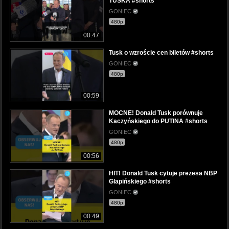
TUSKA #shorts
GONIEC
480p
00:47
Tusk o wzroście cen biletów #shorts
GONIEC
480p
00:59
MOCNE! Donald Tusk porównuje
Kaczyńskiego do PUTINA #shorts
GONIEC
480p
00:56
HIT! Donald Tusk cytuje prezesa NBP
Glapińskiego #shorts
GONIEC
480p
00:49