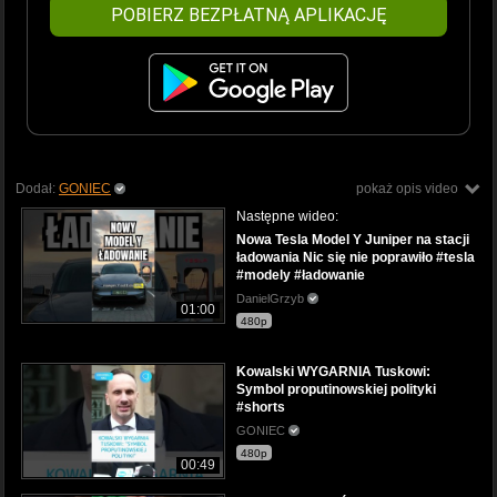
POBIERZ BEZPŁATNĄ APLIKACJĘ
Dodał:
GONIEC
pokaż opis video
Następne wideo:
Nowa Tesla Model Y Juniper na stacji
ładowania Nic się nie poprawiło #tesla
#modely #ładowanie
DanielGrzyb
01:00
480p
Kowalski WYGARNIA Tuskowi:
Symbol proputinowskiej polityki
#shorts
GONIEC
480p
00:49