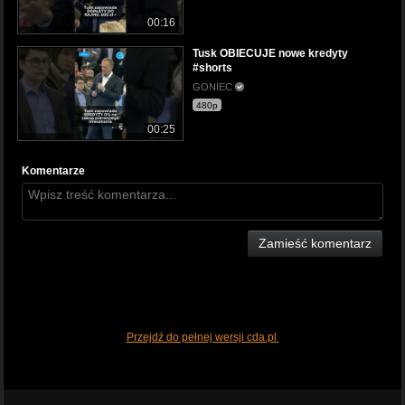
00:16
Tusk OBIECUJE nowe kredyty
#shorts
GONIEC
480p
00:25
Komentarze
Zamieść komentarz
Przejdź do pełnej wersji cda.pl