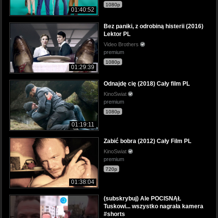
1080p
01:40:52
Bez paniki, z odrobiną histerii (2016)
Lektor PL
Video Brothers
premium
1080p
01:29:39
Odnajdę cię (2018) Cały film PL
KinoSwiat
premium
1080p
01:19:11
Zabić bobra (2012) Cały Film PL
KinoSwiat
premium
720p
01:38:04
(subskrybuj) Ale POCISNĄŁ
Tuskowi... wszystko nagrała kamera
#shorts