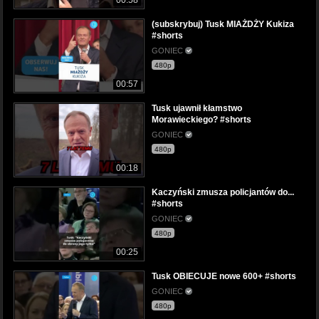
(subskrybuj) Tusk MIAŻDŻY Kukiza
#shorts
GONIEC
480p
00:57
Tusk ujawnił kłamstwo
Morawieckiego? #shorts
GONIEC
480p
00:18
Kaczyński zmusza policjantów do...
#shorts
GONIEC
480p
00:25
Tusk OBIECUJE nowe 600+ #shorts
GONIEC
480p