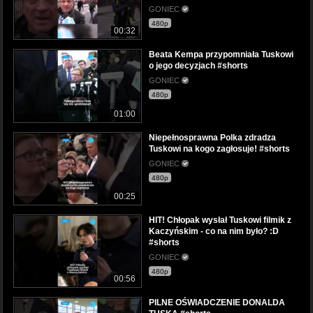
GONIEC
480p
00:32
Beata Kempa przypomniała Tuskowi
o jego decyzjach #shorts
GONIEC
480p
01:00
Niepełnosprawna Polka zdradza
Tuskowi na kogo zagłosuje! #shorts
GONIEC
480p
00:25
HIT! Chłopak wysłał Tuskowi filmik z
Kaczyńskim - co na nim było? :D
#shorts
GONIEC
480p
00:56
PILNE OŚWIADCZENIE DONALDA