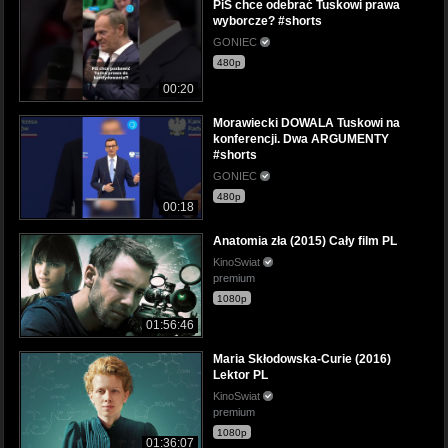
PiS chce odebrać Tuskowi prawa
wyborcze? #shorts
GONIEC
480p
00:20
Morawiecki DOWALA Tuskowi na
konferencji. Dwa ARGUMENTY
#shorts
GONIEC
480p
00:18
Anatomia zła (2015) Cały film PL
KinoSwiat
premium
1080p
01:56:46
Maria Skłodowska-Curie (2016)
Lektor PL
KinoSwiat
premium
1080p
01:36:07