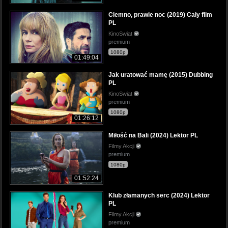
Ciemno, prawie noc (2019) Cały film
PL
KinoSwiat
premium
1080p
01:49:04
Jak uratować mamę (2015) Dubbing
PL
KinoSwiat
premium
1080p
01:26:12
Miłość na Bali (2024) Lektor PL
Filmy Akcji
premium
1080p
01:52:24
Klub złamanych serc (2024) Lektor
PL
Filmy Akcji
premium