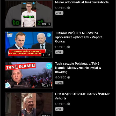
Müller odpowiedział Tuskowi #shorts
GONIEC
480p
00:59
Tuskowi PUŚCIŁY NERWY na
spotkaniu z wyborcami - Raport
Gońca
GONIEC
480p
11:35
Tusk szczuje Polaków, a TVN?
Kłamie! Mężczyzna nie owijał w
bawełnę
GONIEC
480p
01:27
HIT! RZĄD STERUJE KACZYŃSKIM?
#shorts
GONIEC
480p
00:58