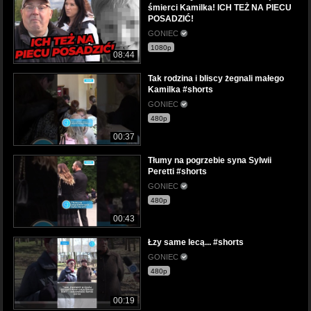
śmierci Kamilka! ICH TEŻ NA PIECU
POSADZIĆ!
GONIEC
1080p
08:44
Tak rodzina i bliscy żegnali małego
Kamilka #shorts
GONIEC
480p
00:37
Tłumy na pogrzebie syna Sylwii
Peretti #shorts
GONIEC
480p
00:43
Łzy same lecą... #shorts
GONIEC
480p
00:19