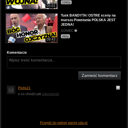
1080p
05:01
Tusk BANDYTA! OSTRE sceny na
marszu Powstania POLSKA JEST
JEDNA!
GONIEC
480p
09:43
Komentarze
Zamieść komentarz
Piolis21
o co chodzi jak
odpowiedz
Przejdź do pełnej wersji cda.pl