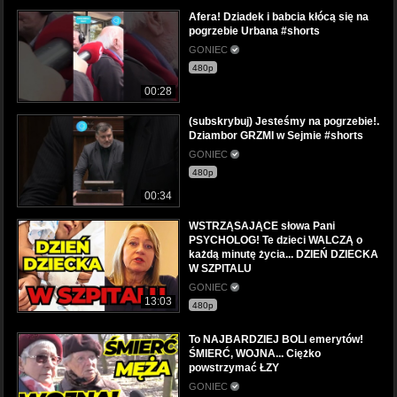
Afera! Dziadek i babcia kłócą się na
pogrzebie Urbana #shorts
GONIEC
480p
00:28
(subskrybuj) Jesteśmy na pogrzebie!.
Dziambor GRZMI w Sejmie #shorts
GONIEC
480p
00:34
WSTRZĄSAJĄCE słowa Pani
PSYCHOLOG! Te dzieci WALCZĄ o
każdą minutę życia... DZIEŃ DZIECKA
W SZPITALU
GONIEC
13:03
480p
To NAJBARDZIEJ BOLI emerytów!
ŚMIERĆ, WOJNA... Ciężko
powstrzymać ŁZY
GONIEC