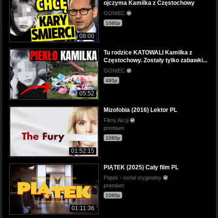
ojczyma Kamilka z Częstochowy
GONIEC
1080p
08:00
Tu rodzice KATOWALI Kamilka z
Częstochowy. Zostały tylko zabawki...
GONIEC
480p
05:52
Mizofobia (2016) Lektor PL
Filmy Akcji
premium
1080p
01:52:15
PIĄTEK (2025) Cały film PL
Piątek - serial oryginalny
premium
1080p
01:11:36