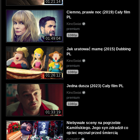
01:21:14
Ciemno, prawie noc (2019) Cały film
PL
KinoSwiat
premium
1080p
01:49:04
Jak uratować mamę (2015) Dubbing
PL
KinoSwiat
premium
1080p
01:26:12
Jedna dusza (2023) Cały film PL
KinoSwiat
premium
1080p
01:33:19
Niebywałe sceny na pogrzebie
Kamińskiego. Jego syn zdradził co
ojciec wyznał przed śmiercią
GONIEC