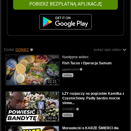
POBIERZ BEZPŁATNĄ APLIKACJĘ
Dodał:
GONIEC
pokaż opis video
Następne wideo:
Fish Tacos i Operacja Samum
jajawkuchni
1080p
02:21
ŁZY rozpaczy na pogrzebie Kamilka z
Częstochowy. Padły bardzo mocne
słowa...
GONIEC
1080p
09:43
Morawiecki o KARZE ŚMIERCI dla