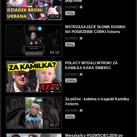
pogrzebie
GONIEC
720p
09:56
WSTRZĄSAJĄCE SŁOWA DUGINA
NA POGRZEBIE CÓRKI #shorts
GONIEC
480p
00:15
POLACY WYDALI WYROK! ZA
KAMILKA KARA ŚMIERCI
GONIEC
1080p
08:34
Za późno - kobieta o tragedii Kamilka
#shorts
GONIEC
480p
00:27
Mieszkańcy ROZWŚCIECZENI po