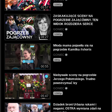
1080p
05:57
ZASKAKUJĄCE SCENY NA
POGRZEBIE ZAJĄCÓWNY. TEN
WIDOK ROZDZIERA SERCE
GONIEC
1080p
08:27
Młoda mama pojawiła się na
pogrzebie Kamilka #shorts
GONIEC
480p
00:55
Niebywałe sceny na pogrzebie
Jerzego Połomskiego. Trudno
powstrzymać łzy
GONIEC
1080p
05:47
Dziadek broni Urbana rękami i
nogami. OSTRA wymiana zdań na