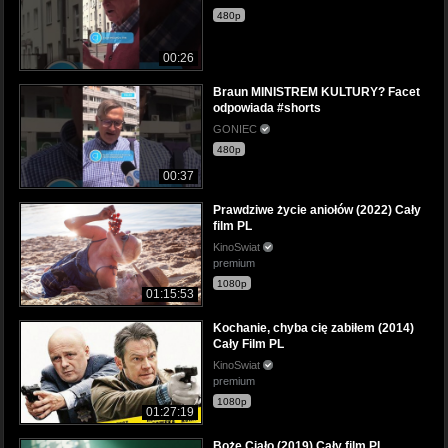
480p
00:26
Braun MINISTREM KULTURY? Facet
odpowiada #shorts
GONIEC
480p
00:37
Prawdziwe życie aniołów (2022) Cały
film PL
KinoSwiat
premium
1080p
01:15:53
Kochanie, chyba cię zabiłem (2014)
Cały Film PL
KinoSwiat
premium
1080p
01:27:19
Boże Ciało (2019) Cały film PL