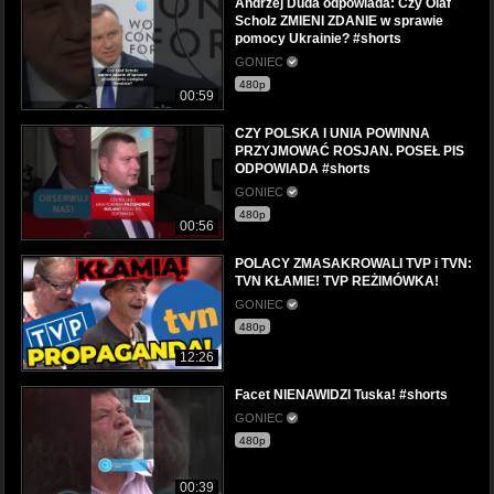
Andrzej Duda odpowiada: Czy Olaf
Scholz ZMIENI ZDANIE w sprawie
pomocy Ukrainie? #shorts
GONIEC
480p
00:59
CZY POLSKA I UNIA POWINNA
PRZYJMOWAĆ ROSJAN. POSEŁ PIS
ODPOWIADA #shorts
GONIEC
480p
00:56
POLACY ZMASAKROWALI TVP i TVN:
TVN KŁAMIE! TVP REŻIMÓWKA!
GONIEC
480p
12:26
Facet NIENAWIDZI Tuska! #shorts
GONIEC
480p
00:39