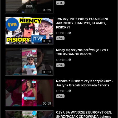
480p
00:59
TVN czy TVP? Polacy PODZIELENI
JAK NIGDY! BANDYCI, KŁAMCY,
PISIORY!
GONIEC
480p
09:26
Młody mężczyzna porównuje TVN i
TVP do GANGU #shorts
GONIEC
480p
00:33
Randka z Tuskiem czy Kaczyńskim? -
Justyna Gradek odpowiada #shorts
GONIEC
480p
00:59
CZY USA WYJDZIE Z EUROPY? GEN.
SKRZYPCZAK ODPOWIADA #shorts