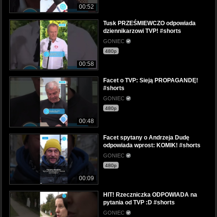
00:52
Tusk PRZEŚMIEWCZO odpowiada
dziennikarzowi TVP! #shorts
GONIEC
480p
00:58
Facet o TVP: Sieją PROPAGANDĘ!
#shorts
GONIEC
480p
00:48
Facet spytany o Andrzeja Dudę
odpowiada wprost: KOMIK! #shorts
GONIEC
480p
00:09
HIT! Rzeczniczka ODPOWIADA na
pytania od TVP :D #shorts
GONIEC