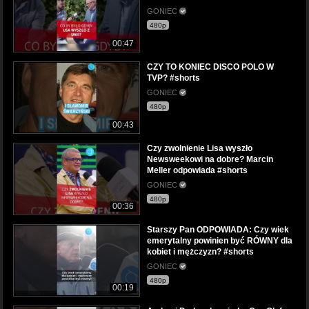
GONIEC
480p
00:47
CZY TO KONIEC DISCO POLO W
TVP? #shorts
GONIEC
480p
00:43
Czy zwolnienie Lisa wyszło
Newsweekowi na dobre? Marcin
Meller odpowiada #shorts
GONIEC
480p
00:36
Starszy Pan ODPOWIADA: Czy wiek
emerytalny powinien być RÓWNY dla
kobiet i mężczyzn? #shorts
GONIEC
480p
00:19