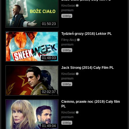
KinoSwiat
premium
1080p
01:50:23
Tydzień grozy (2016) Lektor PL
Filmy Akcji
premium
1080p
01:48:03
Jack Strong (2014) Cały Film PL
KinoSwiat
premium
1080p
02:02:37
Ciemno, prawie noc (2019) Cały film
PL
KinoSwiat
premium
1080p
01:49:04