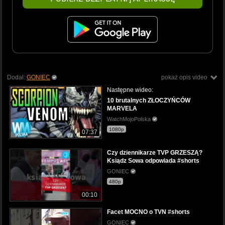
Dodał:
GONIEC
pokaż opis video
Następne wideo:
10 brutalnych ZŁOCZYŃCÓW
MARVELA
WatchMojoPolska
1080p
07:37
Czy dziennikarze TVP GRZESZĄ?
Ksiądz Sowa odpowiada #shorts
GONIEC
480p
00:10
Facet MOCNO o TVN #shorts
GONIEC