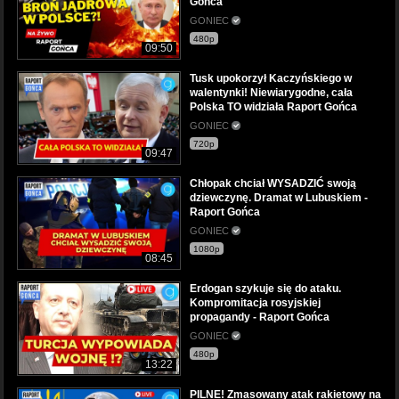
Gońca
GONIEC
480p
09:50
Tusk upokorzył Kaczyńskiego w
walentynki! Niewiarygodne, cała
Polska TO widziała Raport Gońca
GONIEC
720p
09:47
Chłopak chciał WYSADZIĆ swoją
dziewczynę. Dramat w Lubuskiem -
Raport Gońca
GONIEC
1080p
08:45
Erdogan szykuje się do ataku.
Kompromitacja rosyjskiej
propagandy - Raport Gońca
GONIEC
480p
13:22
PILNE! Zmasowany atak rakietowy na