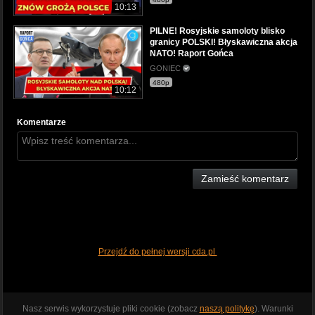
10:13
PILNE! Rosyjskie samoloty blisko
granicy POLSKI! Błyskawiczna akcja
NATO! Raport Gońca
GONIEC
480p
10:12
Komentarze
Zamieść komentarz
Przejdź do pełnej wersji cda.pl
Nasz serwis wykorzystuje pliki cookie (zobacz
naszą politykę
). Warunki