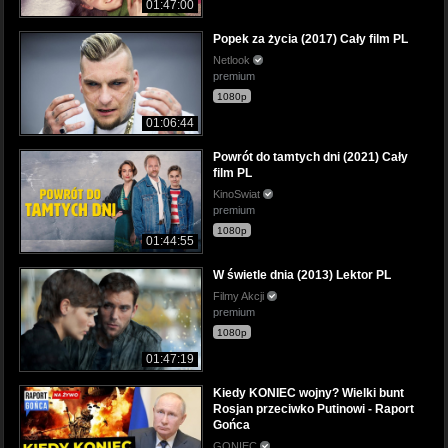
01:47:00
Popek za życia (2017) Cały film PL
Netlook
premium
1080p
01:06:44
Powrót do tamtych dni (2021) Cały
film PL
KinoSwiat
premium
1080p
01:44:55
W świetle dnia (2013) Lektor PL
Filmy Akcji
premium
1080p
01:47:19
Kiedy KONIEC wojny? Wielki bunt
Rosjan przeciwko Putinowi - Raport
Gońca
GONIEC