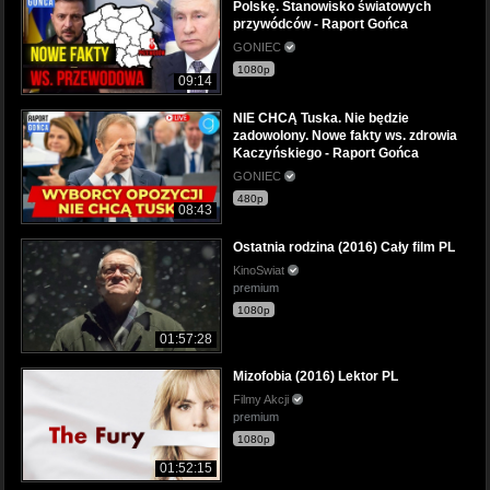
Polskę. Stanowisko światowych
przywódców - Raport Gońca
GONIEC
1080p
09:14
NIE CHCĄ Tuska. Nie będzie
zadowolony. Nowe fakty ws. zdrowia
Kaczyńskiego - Raport Gońca
GONIEC
480p
08:43
Ostatnia rodzina (2016) Cały film PL
KinoSwiat
premium
1080p
01:57:28
Mizofobia (2016) Lektor PL
Filmy Akcji
premium
1080p
01:52:15