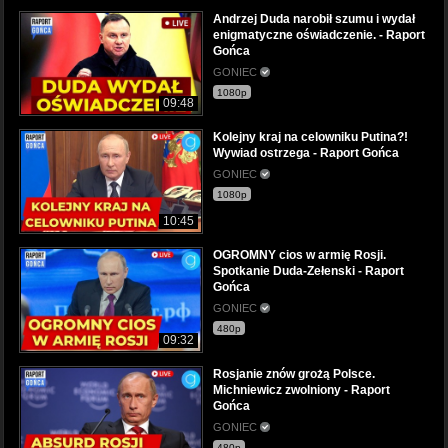
Andrzej Duda narobił szumu i wydał
enigmatyczne oświadczenie. - Raport
Gońca
GONIEC
1080p
09:48
Kolejny kraj na celowniku Putina?!
Wywiad ostrzega - Raport Gońca
GONIEC
1080p
10:45
OGROMNY cios w armię Rosji.
Spotkanie Duda-Zełenski - Raport
Gońca
GONIEC
480p
09:32
Rosjanie znów grożą Polsce.
Michniewicz zwolniony - Raport
Gońca
GONIEC
480p