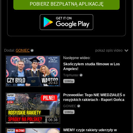
POBIERZ BEZPŁATNĄ APLIKACJĘ
Dodał:
GONIEC
pokaż opis video
Następne wideo:
Skończyłem studia filmowe w Los
Angeles!
TripHunter
1080p
20:43
Przewodów: Tego NIE WIEDZIAŁEŚ o
rosyjskich rakietach - Raport Gońca
GONIEC
1080p
06:38
WIEMY czyje rakiety uderzyły w