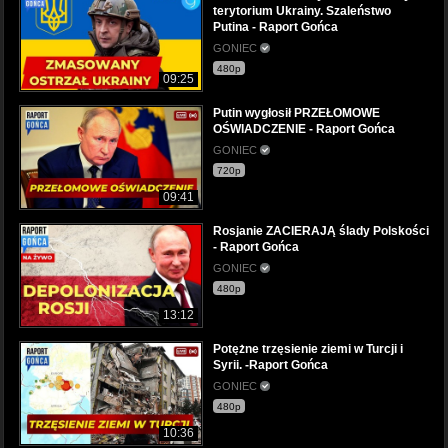
terytorium Ukrainy. Szaleństwo
Putina - Raport Gońca
GONIEC
480p
09:25
Putin wygłosił PRZEŁOMOWE
OŚWIADCZENIE - Raport Gońca
GONIEC
720p
09:41
Rosjanie ZACIERAJĄ ślady Polskości
- Raport Gońca
GONIEC
480p
13:12
Potężne trzęsienie ziemi w Turcji i
Syrii. -Raport Gońca
GONIEC
480p
10:36