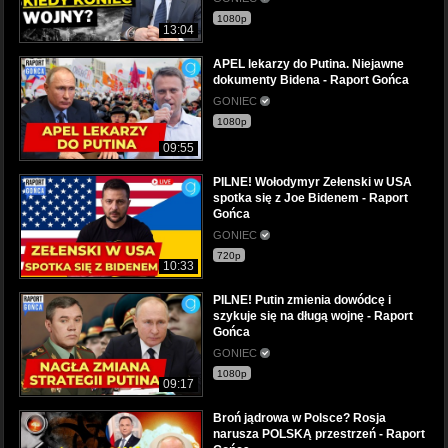
1080p
13:04
APEL lekarzy do Putina. Niejawne
dokumenty Bidena - Raport Gońca
GONIEC
1080p
09:55
PILNE! Wołodymyr Zełenski w USA
spotka się z Joe Bidenem - Raport
Gońca
GONIEC
720p
10:33
PILNE! Putin zmienia dowódcę i
szykuje się na długą wojnę - Raport
Gońca
GONIEC
1080p
09:17
Broń jądrowa w Polsce? Rosja
narusza POLSKĄ przestrzeń - Raport