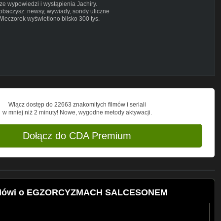
 wypowiedzi i wystąpienia Jachiry.
zobaczysz: newsy, wywiady, sondy uliczne
ieczorek wyświetlono blisko 300 tys.
Pytamy zwykłych ludzi. To głos i
, konferencje, relacje na żywo,
j!
Włącz dostęp do 22663 znakomitych filmów i seriali
w mniej niż 2 minuty! Nowe, wygodne metody aktywacji.
Dołącz do CDA Premium
W! Mówi o EGZORCYZMACH SALCESONEM