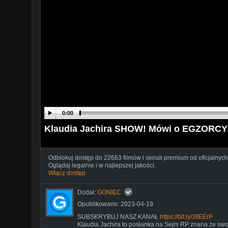
0:00
Klaudia Jachira SHOW! Mówi o EGZO
Odblokuj dostęp do 22663 filmów i seriali premium od oficjalnych
Oglądaj legalnie i w najlepszej jakości.
Włącz dostęp
Dodał:
GONIEC
Opublikowano: 2023-04-19
SUBSKRYBUJ NASZ KANAŁ
https://bit.ly/3IlEErP
Klaudia Jachira to posłanka na Sejm RP znana ze swo