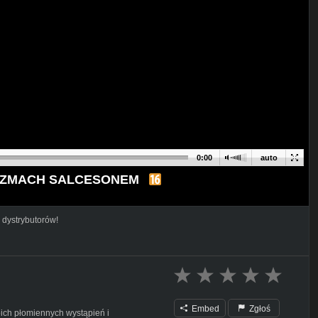
0:00
auto
RCYZMACH SALCESONEM
 dystrybutorów!
Embed
Zgłoś
ich płomiennych wystąpień i