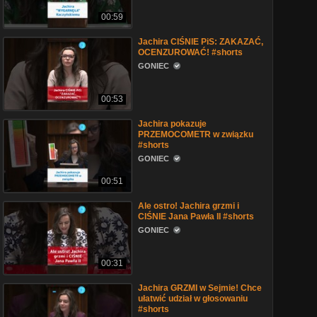
00:59
Jachira CIŚNIE PiS: ZAKAZAĆ,
OCENZUROWAĆ! #shorts
GONIEC
00:53
Jachira pokazuje
PRZEMOCOMETR w związku
#shorts
GONIEC
00:51
Ale ostro! Jachira grzmi i
CIŚNIE Jana Pawła II #shorts
GONIEC
00:31
Jachira GRZMI w Sejmie! Chce
ułatwić udział w głosowaniu
#shorts