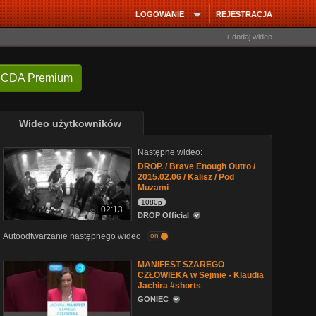
LOGOWANIE
REJESTRACJA
+ dodaj wideo
 CDA Premium
Wideo użytkowników
Następne wideo:
DROP. / Brave Enough Outro /
2015.02.06 / Kalisz / Pod
Muzami
1080p
02:13
DROP Official
Autoodtwarzanie następnego wideo
on
MANIFEST SZAREGO
CZŁOWIEKA w Sejmie - Klaudia
Jachira #shorts
GONIEC