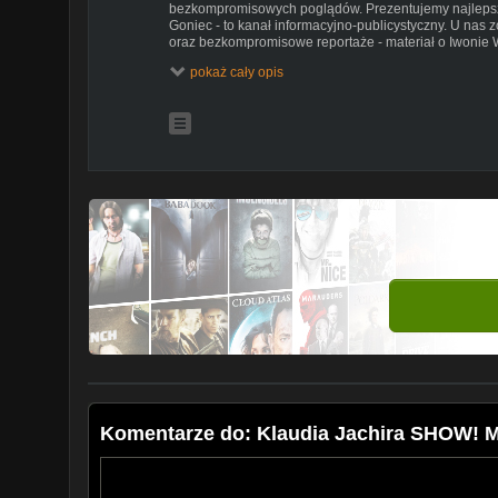
bezkompromisowych poglądów. Prezentujemy najlepsze
Goniec - to kanał informacyjno-publicystyczny. U nas 
oraz bezkompromisowe reportaże - materiał o Iwonie W
razy!
pokaż cały opis
Na kanale Gońca obejrzysz także serię sond ulicznych 
problemy zwykłych Polaków są dla nas najważniejsze!
Wydarzenia, polityka, gospodarka, Sejm, newsy, debaty
unikatowe shorts, w tych tematach czujemy się najlepie
Nasze strony w Internecie:
https://goniec.pl
Facebook -
https://www.facebook.com/goniecpl
Tik toku -
https://www.tiktok.com/@goniec.pl
#jachira #sejm #egzorcyzmy
Komentarze do: Klaudia Jachira SHO