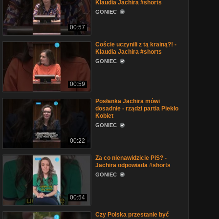
Klaudia Jachira #shorts
GONIEC
00:57
Coście uczynili z tą krainą?! -
Klaudia Jachira #shorts
GONIEC
00:59
Posłanka Jachira mówi
dosadnie - rządzi partia Piekło
Kobiet
GONIEC
00:22
Za co nienawidzicie PiS? -
Jachira odpowiada #shorts
GONIEC
00:54
Czy Polska przestanie być