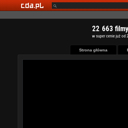
2
2
6
6
3
film
w super cenie już od 2
Strona główna