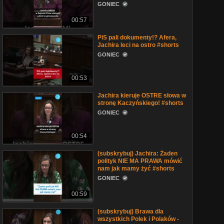
GONIEC
00:57
PiS pali dokumenty!? Afera,
Jachira leci na ostro #shorts
GONIEC
00:53
Jachira kieruje OSTRE słowa w
stronę Kaczyńskiego! #shorts
GONIEC
00:54
(subskrybuj) Jachira: Żaden
polityk NIE MA PRAWA mówić
nam jak mamy żyć #shorts
GONIEC
00:59
(subskrybuj) Brawa dla
wszystkich Polek i Polaków -