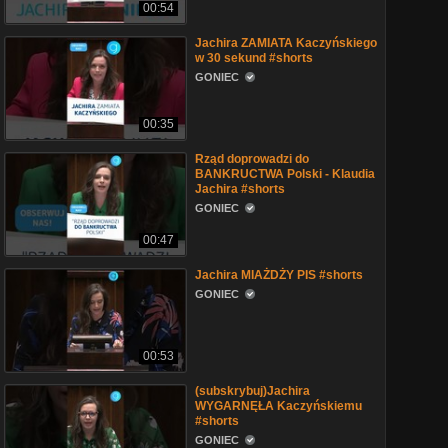
00:54
Jachira ZAMIATA Kaczyńskiego
w 30 sekund #shorts
GONIEC
00:35
Rząd doprowadzi do
BANKRUCTWA Polski - Klaudia
Jachira #shorts
GONIEC
00:47
Jachira MIAŻDŻY PIS #shorts
GONIEC
00:53
(subskrybuj)Jachira
WYGARNĘŁA Kaczyńskiemu
#shorts
GONIEC