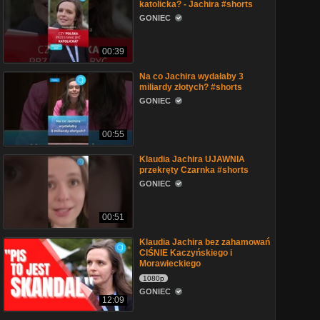
katolicka? - Jachira #shorts
GONIEC
00:39
Na co Jachira wydałaby 3
miliardy złotych? #shorts
GONIEC
00:55
Klaudia Jachira UJAWNIA
przekręty Czarnka #shorts
GONIEC
00:51
Klaudia Jachira bez zahamowań
CIŚNIE Kaczyńskiego i
Morawieckiego
1080p
GONIEC
12:09