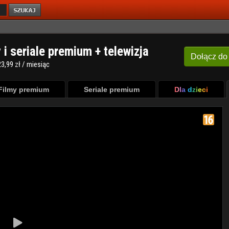
y i seriale premium + telewizja
Dołącz
do
3,99 zł / miesiąc
Filmy premium
Seriale premium
Dla dzieci