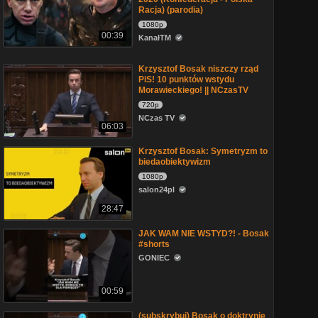
Racja) (parodia)
1080p
00:39
KanałTM
Krzysztof Bosak niszczy rząd
PiS! 10 punktów wstydu
Morawieckiego! || NCzasTV
720p
NCzas TV
06:03
Krzysztof Bosak: Symetryzm to
biedaobiektywizm
1080p
salon24pl
28:47
JAK WAM NIE WSTYD?! - Bosak
#shorts
GONIEC
00:59
(subskrybuj) Bosak o doktrynie