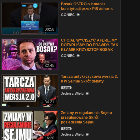
Bosak OSTRO o łamaniu
konstytucji przez PiS #shorts
GONIEC
00:58
CHCIAŁ WYCISZYĆ AFERĘ, MY
DOTARLIŚMY DO PRAWDY. TAK
KŁAMIE KRZYSZTOF BOSAK
GONIEC
32:45
Tarcza antykryzysowa wersja 2.
0 w Sejmie Skrót debaty
720p
Jeden z Wielu
34:21
Zmiany w regulaminie Sejmu
przegłosowane Skrót
posiedzenia Sejmu
720p
Jeden z Wielu
16:28