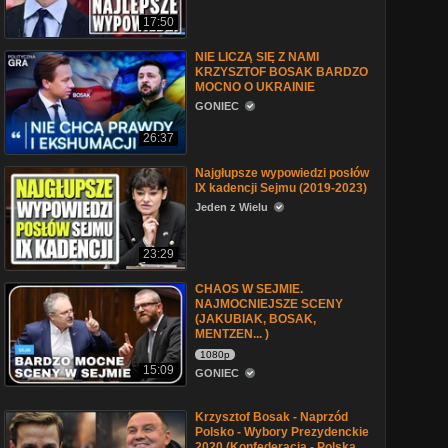
17:50
NIE LICZĄ SIĘ Z NAMI
KRZYSZTOF BOSAK BARDZO
MOCNO O UKRAINIE
GONIEC
26:37
Najgłupsze wypowiedzi posłów
IX kadencji Sejmu (2019-2023)
Jeden z Wielu
23:29
CHAOS W SEJMIE.
NAJMOCNIEJSZE SCENY
(JAKUBIAK, BOSAK,
MENTZEN... )
1080p
15:09
GONIEC
Krzysztof Bosak - Naprzód
Polsko - Wybory Prezydenckie
2020 (Konfederacja - Polska