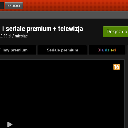
y i seriale premium + telewizja
Dołącz
do
3,99 zł / miesiąc
Filmy premium
Seriale premium
Dla dzieci