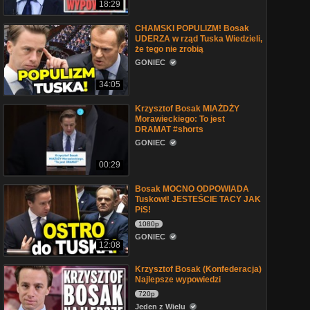
18:29
CHAMSKI POPULIZM! Bosak
UDERZA w rząd Tuska Wiedzieli,
że tego nie zrobią
GONIEC
34:05
Krzysztof Bosak MIAŻDŻY
Morawieckiego: To jest
DRAMAT #shorts
GONIEC
00:29
Bosak MOCNO ODPOWIADA
Tuskowi! JESTEŚCIE TACY JAK
PiS!
1080p
GONIEC
12:08
Krzysztof Bosak (Konfederacja)
Najlepsze wypowiedzi
720p
Jeden z Wielu