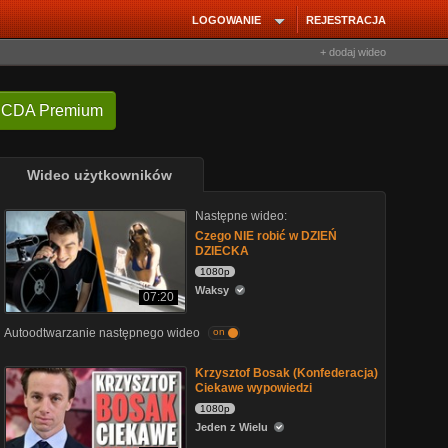
LOGOWANIE
REJESTRACJA
+ dodaj wideo
 CDA Premium
Wideo użytkowników
Następne wideo:
Czego NIE robić w DZIEŃ
DZIECKA
1080p
Waksy
07:20
Autoodtwarzanie następnego wideo
on
Krzysztof Bosak (Konfederacja)
Ciekawe wypowiedzi
1080p
Jeden z Wielu