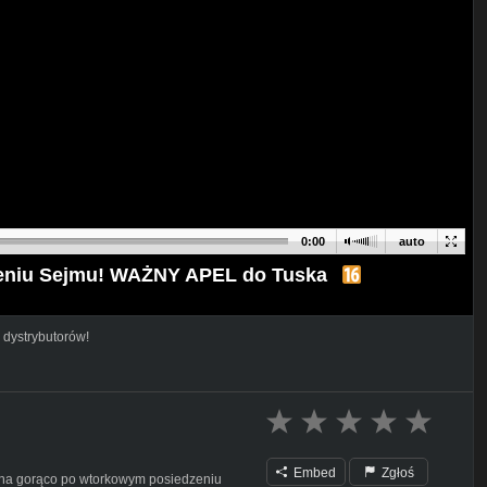
0:00
auto
eniu Sejmu! WAŻNY APEL do Tuska
 dystrybutorów!
Embed
Zgłoś
 na gorąco po wtorkowym posiedzeniu