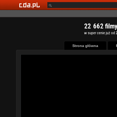
2
2
6
6
2
film
w super cenie już od 2
Strona główna