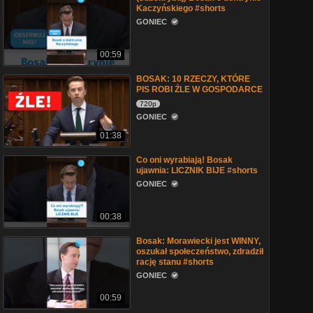
Kaczyńskiego #shorts
GONIEC
00:59
BOSAK: 10 RZECZY, KTÓRE
PIS ROBI ŹLE W GOSPODARCE
720p
GONIEC
01:38
Co oni wyrabiają! Bosak
ujawnia: LICZNIK BIJE #shorts
GONIEC
00:38
Bosak: Morawiecki jest WINNY,
oszukał społeczeństwo, zdradził
rację stanu #shorts
GONIEC
00:59