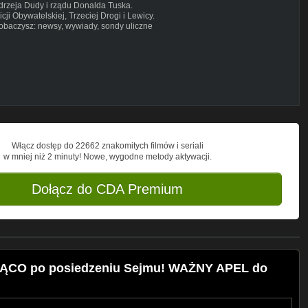
drzeja Dudy i rządu Donalda Tuska.
ji Obywatelskiej, Trzeciej Drogi i Lewicy.
zobaczysz: newsy, wywiady, sondy uliczne
eczorek - ujawniamy całą prawdę
Pytamy zwykłych ludzi. To głos i
, konferencje, relacje na żywo,
j!
ny politycznej. Od Platformy
nas doszło do wyjątkowej debaty
my jak jest. Goniec ma jeden cel -
Włącz dostęp do 22662 znakomitych filmów i seriali
w mniej niż 2 minuty! Nowe, wygodne metody aktywacji.
Dołącz do CDA Premium
dpl
/
XTRA
RĄCO po posiedzeniu Sejmu! WAŻNY APEL do