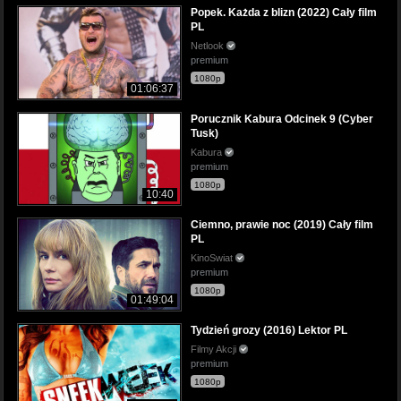
Popek. Każda z blizn (2022) Cały film
PL
Netlook
premium
1080p
01:06:37
Porucznik Kabura Odcinek 9 (Cyber
Tusk)
Kabura
premium
1080p
10:40
Ciemno, prawie noc (2019) Cały film
PL
KinoSwiat
premium
1080p
01:49:04
Tydzień grozy (2016) Lektor PL
Filmy Akcji
premium
1080p