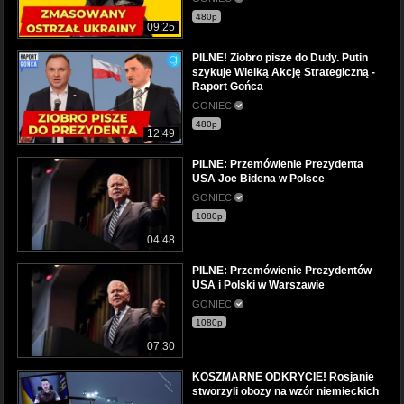
480p
09:25
PILNE! Ziobro pisze do Dudy. Putin
szykuje Wielką Akcję Strategiczną -
Raport Gońca
GONIEC
480p
12:49
PILNE: Przemówienie Prezydenta
USA Joe Bidena w Polsce
GONIEC
1080p
04:48
PILNE: Przemówienie Prezydentów
USA i Polski w Warszawie
GONIEC
1080p
07:30
KOSZMARNE ODKRYCIE! Rosjanie
stworzyli obozy na wzór niemieckich