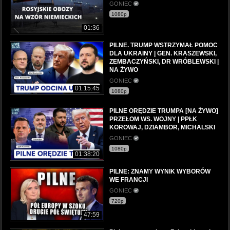
GONIEC
1080p
01:36
PILNE. TRUMP WSTRZYMAŁ POMOC
DLA UKRAINY | GEN. KRASZEWSKI,
ZEMBACZYŃSKI, DR WRÓBLEWSKI |
NA ŻYWO
GONIEC
01:15:45
1080p
PILNE ORĘDZIE TRUMPA [NA ŻYWO]
PRZEŁOM WS. WOJNY | PPŁK
KOROWAJ, DZIAMBOR, MICHALSKI
GONIEC
1080p
01:38:20
PILNE: ZNAMY WYNIK WYBORÓW
WE FRANCJI
GONIEC
720p
47:59