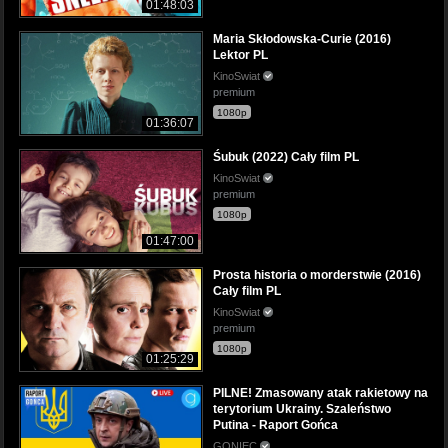
01:48:03
Maria Skłodowska-Curie (2016)
Lektor PL
KinoSwiat
premium
1080p
01:36:07
Śubuk (2022) Cały film PL
KinoSwiat
premium
1080p
01:47:00
Prosta historia o morderstwie (2016)
Cały film PL
KinoSwiat
premium
1080p
01:25:29
PILNE! Zmasowany atak rakietowy na
terytorium Ukrainy. Szaleństwo
Putina - Raport Gońca
GONIEC