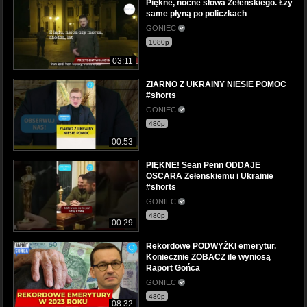
Piękne, nocne słowa Zełenskiego. Łzy
same płyną po policzkach
GONIEC
1080p
03:11
ZIARNO Z UKRAINY NIESIE POMOC
#shorts
GONIEC
480p
00:53
PIĘKNE! Sean Penn ODDAJE
OSCARA Zełenskiemu i Ukrainie
#shorts
GONIEC
480p
00:29
Rekordowe PODWYŻKI emerytur.
Koniecznie ZOBACZ ile wyniosą
Raport Gońca
GONIEC
480p
08:32