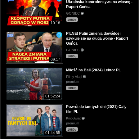
Ukraińska kontrofensywa na wiosnę -
Raport Gońca
GONIEC
1080p
10:18
PILNE! Putin zmienia dowódcę i
szykuje się na długą wojnę - Raport
Gońca
GONIEC
1080p
09:17
Miłość na Bali (2024) Lektor PL
Filmy Akcji
premium
1080p
01:52:24
Powrót do tamtych dni (2021) Cały
film PL
KinoSwiat
premium
1080p
01:44:55