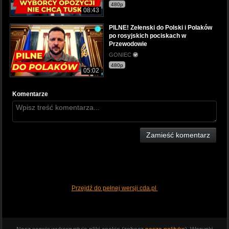
480p
08:43
PILNE! Zełenski do Polski i Polaków
po rosyjskich pociskach w
Przewodowie
GONIEC
480p
05:02
Komentarze
Zamieść komentarz
Przejdź do pełnej wersji cda.pl