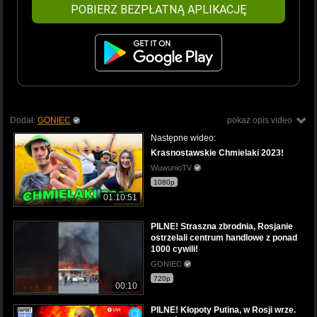
POBIERZ BEZPŁATNĄ APLIKACJĘ
Dodał:
GONIEC
pokaż opis video
Następne wideo:
Krasnostawskie Chmielaki 2023!
WuwunioTV
1080p
01:10:51
PILNE! Straszna zbrodnia, Rosjanie
ostrzelali centrum handlowe z ponad
1000 cywili!
GONIEC
720p
00:10
PILNE! Kłopoty Putina, w Rosji wrze.