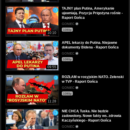
TAJNY plan Putina, Amerykanie
ujawniają. Pozycja Prigożyna rośnie -
Raport Gońca
GONIEC
1080p
10:10
APEL lekarzy do Putina. Niejawne
dokumenty Bidena - Raport Gońca
GONIEC
1080p
09:55
ROZŁAM w rosyjskim NATO. Zełenski
w TVP - Raport Gońca
GONIEC
1080p
11:28
NIE CHCĄ Tuska. Nie będzie
zadowolony. Nowe fakty ws. zdrowia
Kaczyńskiego - Raport Gońca
GONIEC