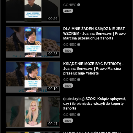
GONIEC
480p
00:56
DLA MNIE ŻADEN KSIĄDZ NIE JEST
WZOREM - Joanna Senyszyn | Prawo
Marcina przesłuchuje #shorts
GONIEC
480p
00:23
KSIĄDZ NIE MOŻE BYĆ PATRIOTĄ -
Joanna Senyszyn | Prawo Marcina
przesłuchuje #shorts
GONIEC
480p
00:10
(subskrybuj) SZOK! Ksiądz spisywał,
czy i ile pieniędzy włożyli do koperty
#shorts
GONIEC
480p
00:47