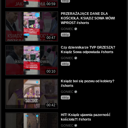
480p
00:59
PRZERAŻAJĄCE DANE DLA
KOŚCIOŁA. KSIĄDZ SOWA MÓWI
WPROST #shorts
GONIEC
480p
00:47
Czy dziennikarze TVP GRZESZĄ?
Ksiądz Sowa odpowiada #shorts
GONIEC
480p
00:10
Ksiądz boi się pozwu od kobiety?
#shorts
GONIEC
480p
00:42
HIT! Ksiądz ujawnia pazerność
kościoła?! #shorts
GONIEC