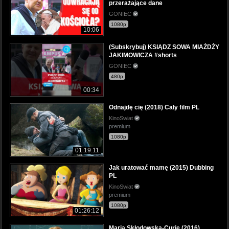
przerażające dane
GONIEC
1080p
10:06
(Subskrybuj) KSIĄDZ SOWA MIAŻDŻY
JAKIMOWICZA #shorts
GONIEC
480p
00:34
Odnajdę cię (2018) Cały film PL
KinoSwiat
premium
1080p
01:19:11
Jak uratować mamę (2015) Dubbing
PL
KinoSwiat
premium
1080p
01:26:12
Maria Skłodowska-Curie (2016)