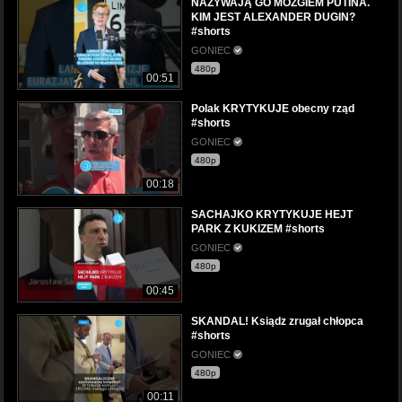
NAZYWAJĄ GO MÓZGIEM PUTINA.
KIM JEST ALEXANDER DUGIN?
#shorts
GONIEC
480p
00:51
Polak KRYTYKUJE obecny rząd
#shorts
GONIEC
480p
00:18
SACHAJKO KRYTYKUJE HEJT
PARK Z KUKIZEM #shorts
GONIEC
480p
00:45
SKANDAL! Ksiądz zrugał chłopca
#shorts
GONIEC
480p
00:11