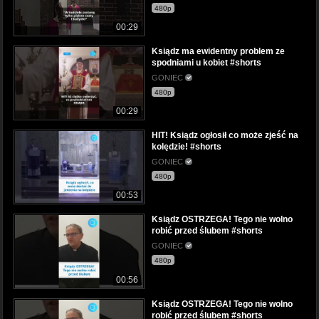
480p
00:29
Ksiądz ma ewidentny problem ze
spodniami u kobiet #shorts
GONIEC
480p
00:29
HIT! Ksiądz ogłosił co może zjeść na
kolędzie! #shorts
GONIEC
480p
00:53
Ksiądz OSTRZEGA! Tego nie wolno
robić przed ślubem #shorts
GONIEC
480p
00:56
Ksiądz OSTRZEGA! Tego nie wolno
robić przed ślubem #shorts