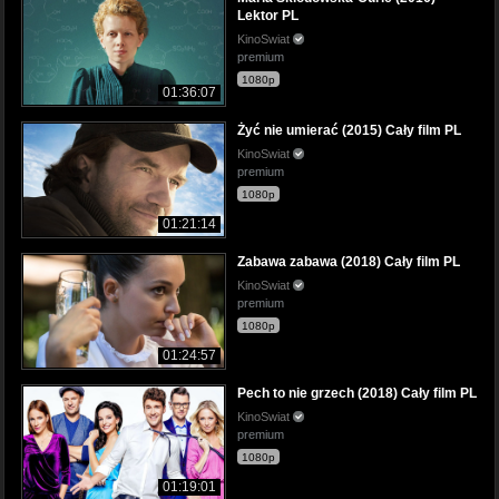
Lektor PL
KinoSwiat
premium
1080p
01:36:07
Żyć nie umierać (2015) Cały film PL
KinoSwiat
premium
1080p
01:21:14
Zabawa zabawa (2018) Cały film PL
KinoSwiat
premium
1080p
01:24:57
Pech to nie grzech (2018) Cały film PL
KinoSwiat
premium
1080p
01:19:01