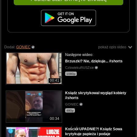
Dodał:
GONIEC
pokaż opis video
Następne wideo:
Brzuszki? Nie, dziękuje... #shorts
CzlowiekuRUSZsie
1080p
00:41
Ksiądz skrytykował wygląd kobiety
#shorts
GONIEC
480p
00:34
Kościół UPADNIE?! Ksiądz Sowa
krytykuje papieża i podaje