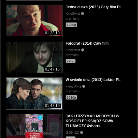
Jedna dusza (2023) Cały film PL
KinoSwiat
premium
1080p
01:33:19
Fotograf (2014) Cały film
KinoSwiat
premium
720p
01:47:16
W świetle dnia (2013) Lektor PL
Filmy Akcji
premium
1080p
01:47:19
JAK UTRZYMAĆ MŁODYCH W
KOŚCIELE? KSIĄDZ SOWA
TŁUMACZY #shorts
GONIEC