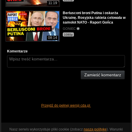
11:19
Berlusconi broni Putina i oskarża
Ukrainę. Rosyjska rakieta celowała w
samolot NATO - Raport Gońca
GONIEC
1080p
08:14
Komentarze
Zamieść komentarz
Przejdź do pełnej wersji cda.pl
Nasz serwis wykorzystuje pliki cookie (zobacz
naszą politykę
). Warunki