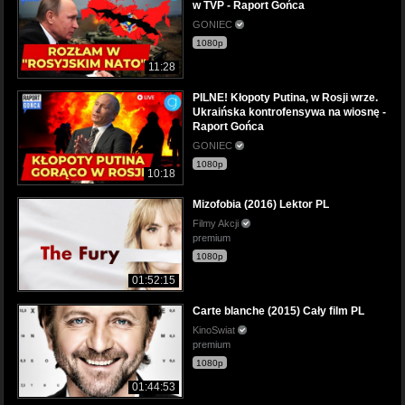
w TVP - Raport Gońca
GONIEC
1080p
11:28
PILNE! Kłopoty Putina, w Rosji wrze.
Ukraińska kontrofensywa na wiosnę -
Raport Gońca
GONIEC
1080p
10:18
Mizofobia (2016) Lektor PL
Filmy Akcji
premium
1080p
01:52:15
Carte blanche (2015) Cały film PL
KinoSwiat
premium
1080p
01:44:53