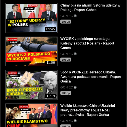
Chiny biją na alarm! Sztorm uderzy w
Polskę - Raport Gońca
GONIEC
1080p
09:45
WYCIEK z polskiego rurociągu.
Kolejny sabotaż Rosjan? - Raport
Gońca
GONIEC
1080p
11:06
Spór o POGRZEB Jerzego Urbana.
Awantura podczas ceremonii - Raport
Gońca
GONIEC
1080p
11:19
Wielkie kłamstwo Chin o Ukrainie!
Nowy przełomowy sojusz Rosji
przeraża świat - Raport Gońca
GONIEC
1080p