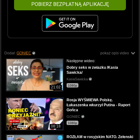
POBIERZ BEZPŁATNĄ APLIKACJĘ
Dodał:
GONIEC
pokaż opis video
Następne wideo:
Dobry seks w zwiazku /Kasia
Sawicka/
KasiaSawicka
1080p
21:02
Rosja WYŚMIEWA Polskę.
Łukaszenka wkurzył Putina - Raport
Gońca
GONIEC
1080p
08:18
ROZŁAM w rosyjskim NATO. Zełenski