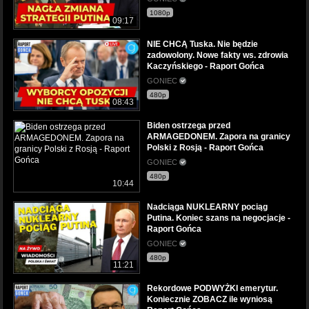
1080p
09:17
NIE CHCĄ Tuska. Nie będzie
zadowolony. Nowe fakty ws. zdrowia
Kaczyńskiego - Raport Gońca
GONIEC
480p
08:43
Biden ostrzega przed
ARMAGEDONEM. Zapora na granicy
Polski z Rosją - Raport Gońca
GONIEC
480p
10:44
Nadciąga NUKLEARNY pociąg
Putina. Koniec szans na negocjacje -
Raport Gońca
GONIEC
480p
11:21
Rekordowe PODWYŻKI emerytur.
Koniecznie ZOBACZ ile wyniosą