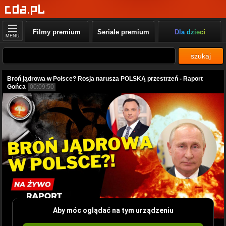
Filmy premium
Seriale premium
Dla dzieci
MENU
szukaj
Broń jądrowa w Polsce? Rosja narusza POLSKĄ przestrzeń - Raport
Gońca
00:09:50
Aby móc oglądać na tym urządzeniu