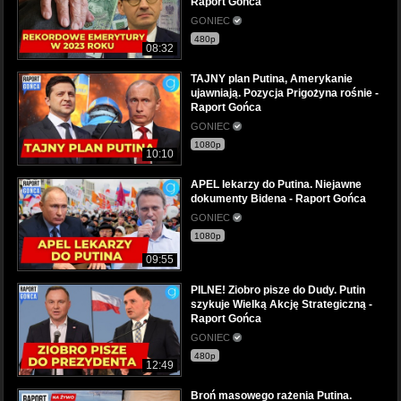
Raport Gońca
GONIEC
480p
08:32
TAJNY plan Putina, Amerykanie
ujawniają. Pozycja Prigożyna rośnie -
Raport Gońca
GONIEC
1080p
10:10
APEL lekarzy do Putina. Niejawne
dokumenty Bidena - Raport Gońca
GONIEC
1080p
09:55
PILNE! Ziobro pisze do Dudy. Putin
szykuje Wielką Akcję Strategiczną -
Raport Gońca
GONIEC
480p
12:49
Broń masowego rażenia Putina.