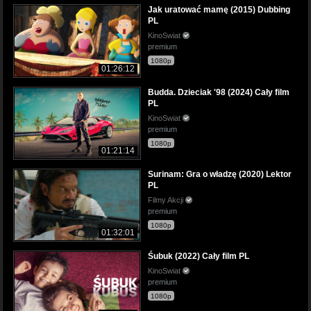
Jak uratować mamę (2015) Dubbing
PL
KinoSwiat
premium
1080p
01:26:12
Budda. Dzieciak '98 (2024) Cały film
PL
KinoSwiat
premium
1080p
01:21:14
Surinam: Gra o władzę (2020) Lektor
PL
Filmy Akcji
premium
1080p
01:32:01
Śubuk (2022) Cały film PL
KinoSwiat
premium
1080p