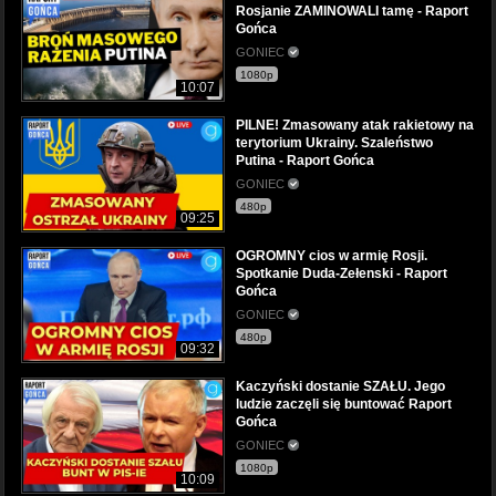
Rosjanie ZAMINOWALI tamę - Raport
Gońca
GONIEC
1080p
10:07
PILNE! Zmasowany atak rakietowy na
terytorium Ukrainy. Szaleństwo
Putina - Raport Gońca
GONIEC
480p
09:25
OGROMNY cios w armię Rosji.
Spotkanie Duda-Zełenski - Raport
Gońca
GONIEC
480p
09:32
Kaczyński dostanie SZAŁU. Jego
ludzie zaczęli się buntować Raport
Gońca
GONIEC
1080p
10:09