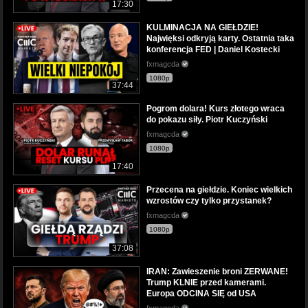
17:30
KULMINACJA NA GIEŁDZIE!
Najwięksi odkryją karty. Ostatnia taka
konferencja FED | Daniel Kostecki
fxmagcda
1080p
37:44
Pogrom dolara! Kurs złotego wraca
do pokazu siły. Piotr Kuczyński
fxmagcda
1080p
17:40
Przecena na giełdzie. Koniec wielkich
wzrostów czy tylko przystanek?
fxmagcda
1080p
37:08
IRAN: Zawieszenie broni ZERWANE!
Trump KLNIE przed kamerami.
Europa ODCINA SIĘ od USA
fxmagcda