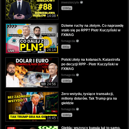
inwestorzytv
1080p
14:08
Dziwne ruchy na złotym. Co naprawdę
stało się po RPP? Piotr Kuczyński w
FXMAG
fxmagcda
480p
26:14
Polski złoty na kolanach. Katastrofa
po decyzji RPP - Piotr Kuczyński w
FXMAG
fxmagcda
1080p
24:56
Zero wstydu, tysiące transakcji,
miliony dolarów. Tak Trump gra na
giełdzie
fxmagcda
1080p
16:45
Giełda: wszyscy kupują już to samo.