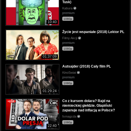
Tusk)
Kabura
premium
1080p
10:40
Życie jest wspaniałe (2018) Lektor PL
Filmy Akcji
premium
1080p
01:37:09
Autsajder (2018) Cały film PL
KinoSwiat
premium
1080p
01:29:24
Co z kursem dolara? Rajd na
niemieckiej giełdzie. Glapiński
zapanuje nad inflacją w Polsce?
fxmagcda
1080p
22:40