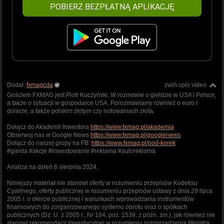
POBIERZ BEZPŁATNĄ APLIKACJĘ
Dodał:
fxmagcda
zwiń opis video
Gościem FXMAG jest Piotr Kuczyński. W rozmowie o giełdzie w USA i Polsce,
a także o sytuacji w gospodarce USA. Porozmawiamy również o euro i
dolarze, a także polskim złotym czy notowaniach złota.
Dołącz do Akademii Inwestora
https://www.fxmag.pl/akademia
Obserwuj nas w Google News
https://www.fxmag.pl/googlenews
Dołącz do naszej grupy na FB:
https://www.fxmag.pl/pod-korek
#gielda #akcje #inwestowanie #reklama #autoreklama
Analiza na dzień 6 sierpnia 2024.
Niniejszy materiał nie stanowi oferty w rozumieniu przepisów Kodeksu
Cywilnego, oferty publicznej w rozumieniu przepisów ustawy z dnia 29 lipca
2005 r. o ofercie publicznej i warunkach wprowadzania instrumentów
finansowych do zorganizowanego systemu obrotu oraz o spółkach
publicznych (Dz. U. z 2005 r., Nr 184, poz. 1539, z późn. zm.), jak również nie
stanowi rekomendacji inwestycyjnej w rozumieniu rozporządzenia Ministra