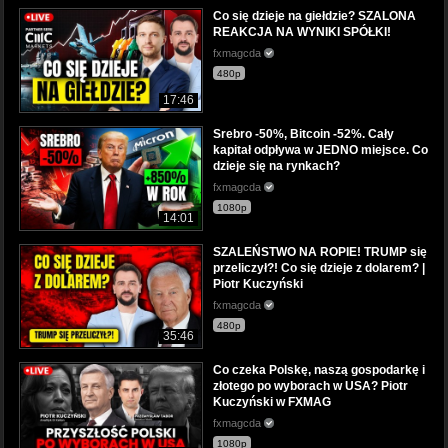
Co się dzieje na giełdzie? SZALONA
REAKCJA NA WYNIKI SPÓŁKI!
fxmagcda
480p
17:46
Srebro -50%, Bitcoin -52%. Cały
kapitał odpływa w JEDNO miejsce. Co
dzieje się na rynkach?
fxmagcda
1080p
14:01
SZALEŃSTWO NA ROPIE! TRUMP się
przeliczył?! Co się dzieje z dolarem? |
Piotr Kuczyński
fxmagcda
480p
35:46
Co czeka Polskę, naszą gospodarkę i
złotego po wyborach w USA? Piotr
Kuczyński w FXMAG
fxmagcda
1080p