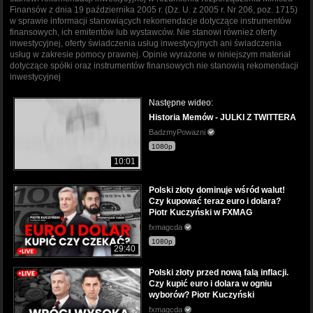
Finansów z dnia 19 października 2005 r. (Dz. U. z 2005 r. Nr 206, poz. 1715)
w sprawie informacji stanowiących rekomendacje dotyczące instrumentów
finansowych, ich emitentów lub wystawców. Nie stanowi również oferty
inwestycyjnej, oferty świadczenia usług inwestycyjnych ani świadczenia
usług w zakresie pomocy prawnej. Opinie wyrażone w niniejszym materiał
dotyczące spółki oraz instrumentów finansowych nie stanowią rekomendacji
inwestycyjnej
Następne wideo:
Historia Memów - JULKI Z TWITTERA
BadzmyPowazni
1080p
10:01
Polski złoty dominuje wśród walut!
Czy kupować teraz euro i dolara?
Piotr Kuczyński w FXMAG
fxmagcda
1080p
29:40
Polski złoty przed nową falą inflacji.
Czy kupić euro i dolara w ogniu
wyborów? Piotr Kuczyński
fxmagcda