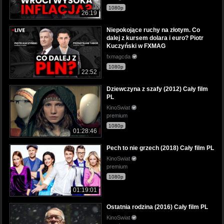
1080p
26:19
Niepokojące ruchy na złotym. Co
dalej z kursem dolara i euro? Piotr
Kuczyński w FXMAG
fxmagcda
1080p
22:52
Dziewczyna z szafy (2012) Cały film
PL
KinoSwiat
premium
1080p
01:28:46
Pech to nie grzech (2018) Cały film PL
KinoSwiat
premium
1080p
01:19:01
Ostatnia rodzina (2016) Cały film PL
KinoSwiat