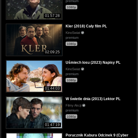
premium
1080p
01:57:28
Kler (2018) Cały film PL
KinoSwiat
premium
1080p
02:09:25
Uśmiech losu (2023) Napisy PL
KinoSwiat
premium
1080p
01:44:03
W świetle dnia (2013) Lektor PL
Filmy Akcji
premium
1080p
01:47:19
Porucznik Kabura Odcinek 9 (Cyber