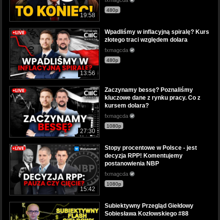
480p
19:58
Wpadliśmy w inflacyjną spiralę? Kurs
złotego traci względem dolara
fxmagcda
480p
13:56
Zaczynamy bessę? Poznaliśmy
kluczowe dane z rynku pracy. Co z
kursem dolara?
fxmagcda
1080p
27:30
Stopy procentowe w Polsce - jest
decyzja RPP! Komentujemy
postanowienia NBP
fxmagcda
1080p
15:42
Subiektywny Przegląd Giełdowy
Sobiesława Kozłowskiego #88