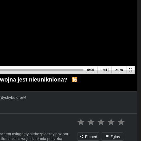
0:00
auto
 wojna jest nieunikniona?
 dystrybutorów!
ibanem osiągnęły niebezpieczny poziom.
Embed
Zgłoś
n, tłumacząc swoje działania potrzebą