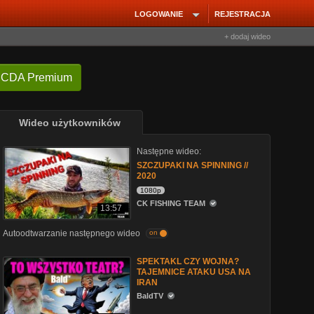
LOGOWANIE
REJESTRACJA
+ dodaj wideo
 CDA Premium
Wideo użytkowników
Następne wideo:
SZCZUPAKI NA SPINNING //
2020
1080p
CK FISHING TEAM
13:57
Autoodtwarzanie następnego wideo
on
SPEKTAKL CZY WOJNA?
TAJEMNICE ATAKU USA NA
IRAN
BaldTV