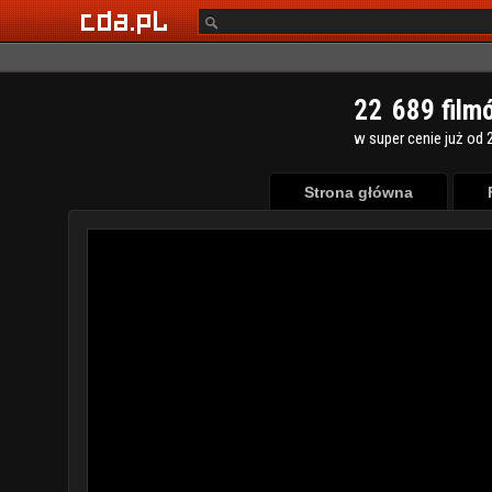
2
2
6
8
9
film
w super cenie już od 2
Strona główna