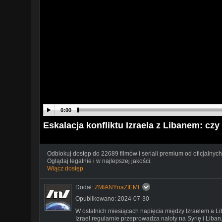
0:00
Eskalacja konfliktu Izraela z Libanem: czy
Odblokuj dostęp do 22689 filmów i seriali premium od oficjalnych
Oglądaj legalnie i w najlepszej jakości.
Włącz dostęp
Dodał:
ZMIANYnaZIEMI
Opublikowano: 2024-07-30
W ostatnich miesiącach napięcia między Izraelem a L
Izrael regularnie przeprowadza naloty na Syrię i Liba