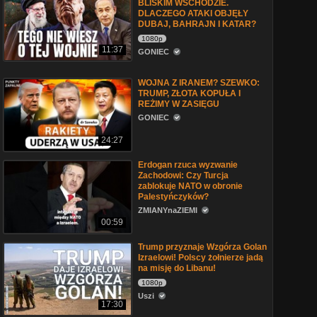
BLISKIM WSCHODZIE.
DLACZEGO ATAKI OBJĘŁY
DUBAJ, BAHRAJN I KATAR?
1080p
11:37
GONIEC
WOJNA Z IRANEM? SZEWKO:
TRUMP, ZŁOTA KOPUŁA I
REŻIMY W ZASIĘGU
GONIEC
24:27
Erdogan rzuca wyzwanie
Zachodowi: Czy Turcja
zablokuje NATO w obronie
Palestyńczyków?
ZMIANYnaZIEMI
00:59
Trump przyznaje Wzgórza Golan
Izraelowi! Polscy żołnierze jadą
na misję do Libanu!
1080p
Uszi
17:30