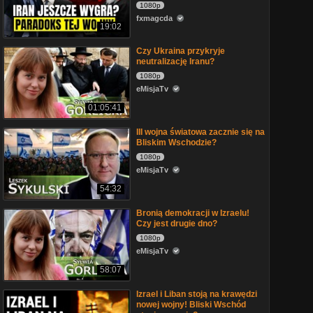
1080p
fxmagcda
19:02
Czy Ukraina przykryje
neutralizację Iranu?
1080p
eMisjaTv
01:05:41
III wojna światowa zacznie się na
Bliskim Wschodzie?
1080p
eMisjaTv
54:32
Bronią demokracji w Izraelu!
Czy jest drugie dno?
1080p
eMisjaTv
58:07
Izrael i Liban stoją na krawędzi
nowej wojny! Bliski Wschód