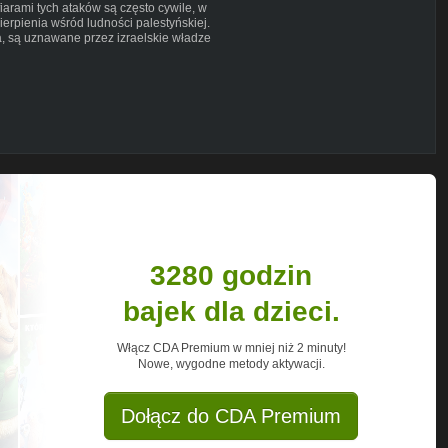
fiarami tych ataków są często cywile, w
cierpienia wśród ludności palestyńskiej.
, są uznawane przez izraelskie władze
owanych przez Izrael - jak Wzgórza
u-izraela-z-libanem-czy-wojna-jest-
3280 godzin
bajek dla dzieci.
Włącz CDA Premium w mniej niż 2 minuty!
UCsSSe7jjs0wYFe20FOgYgcw
Nowe, wygodne metody aktywacji.
nel/UCLck_XePQutafgbF87TBJxQ
/UCcwTm3HStqgzcdhPwNd98OA
dium
Dołącz do CDA Premium