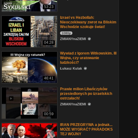
53:23
Izrael vs Hezbollah:
Nieoczekiwany zwrot na Bliskim
Wschodzie szokuje świat!
1080p
ZMIANYnaZIEMI
04:28
Wywiad z Igorem Witkowskim. III
Wojna, czy uratowanie
ludzkości?
Łukasz Kulak
46:41
Prawie milion Libańczyków
przesiedlonych po izraelskich
ostrzałach!
ZMIANYnaZIEMI
00:59
IRAN PRZEGRYWA a jednak...
MOŻE WYGRAĆ? PARADOKS
TEJ WOJNY