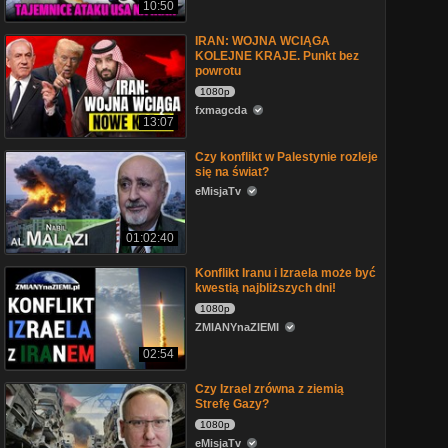
10:50
IRAN: WOJNA WCIĄGA
KOLEJNE KRAJE. Punkt bez
powrotu
1080p
fxmagcda
13:07
Czy konflikt w Palestynie rozleje
się na świat?
eMisjaTv
01:02:40
Konflikt Iranu i Izraela może być
kwestią najbliższych dni!
1080p
ZMIANYnaZIEMI
02:54
Czy Izrael zrówna z ziemią
Strefę Gazy?
1080p
eMisjaTv