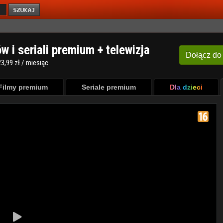
ów i seriali premium + telewizja
Dołącz
do
3,99 zł / miesiąc
Filmy premium
Seriale premium
Dla dzieci