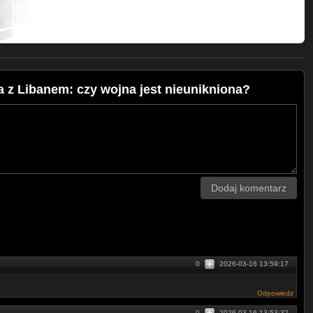
BCCylvmsieQXPeA5NDJwQ/join
 License
a z Libanem: czy wojna jest nieunikniona?
 License
ny na licencji Licencja Creative
ons.org/licenses/by/4.0/
Dodaj komentarz
0
2026-03-16 13:59:17
Odpowiedz
0
2026-03-16 13:53:32