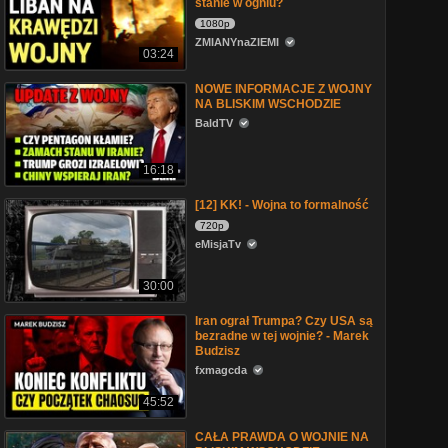
stanie w ogniu?
1080p
ZMIANYnaZIEMI
03:24
NOWE INFORMACJE Z WOJNY
NA BLISKIM WSCHODZIE
BaldTV
16:18
[12] KK! - Wojna to formalność
720p
eMisjaTv
30:00
Iran ograł Trumpa? Czy USA są
bezradne w tej wojnie? - Marek
Budzisz
fxmagcda
45:52
CAŁA PRAWDA O WOJNIE NA