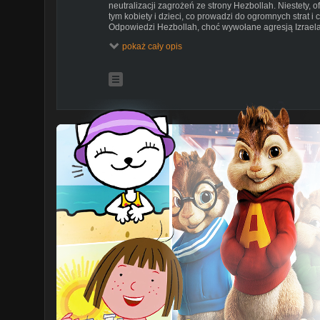
neutralizacji zagrożeń ze strony Hezbollah. Niestety, o
tym kobiety i dzieci, co prowadzi do ogromnych strat i 
Odpowiedzi Hezbollah, choć wywołane agresją Izraela
za nieakceptowalne nawet jeśli dotyczą terenów okup
pokaż cały opis
Golan, co prowadzi do dalszej eskalacji konfliktu.
Dowiedz się więcej:
https://zmianynaziemi.pl/wiadomosc/eskalacja-konflikt
nieunikniona
Wesprzyjcie nas za pomocą:
https://zmianynaziemi.pl/donate
https://zrzutka.pl/vyjjwr
https://www.patreon.com/znz
ZmianynaZiemi w serwisach społecznościowych:
https://twitter.com/zmianynaziemi
https://www.facebook.com/portalZnZ/
https://discord.gg/qs9NVGq
Zapraszamy na inne nasze kanały:
TYLKONAUKA -
https://www.youtube.com/channel/
TYLKOMEDYCYNA -
https://www.youtube.com/chan
TYLKOGRAMY -
https://www.youtube.com/channel
INNEMEDIUM:
https://www.youtube.com/user/inneme
Zostań naszym patronem: