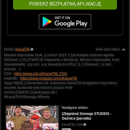
POBIERZ BEZPŁATNĄ APLIKACJĘ
Dodał:
KanałTM
zwiń opis video
Mission Impossible Hulk. (London 2023. Czyli kolejna odsłona agenta
00Zieleń :) OCZYWIŚCIE fragmenty z filmów pt.: Mission Impossible, Hulk
(niesamowity.. czy coś.. a w zasadzie to HÓLK :)), 5 Element.. co tam..
jeszcze.. :)
CDA -
https://www.cda.pl/KanalTM_CDA
youtuBE -
https://www.youtube.com/c/KanałTM
dając RĘKĘ () komentarz itd. wspierasz KanałTM (względem Algorytmu)
muzyka na kanale jest robiona przeze mnie
wciśnij DZWON (Subskrypcja itd.)
#KanałTM #Stonoga #Remix
Następne wideo:
(Zbigniew) Stonoga STUDIOS -
Gaśnica (parodia)
KanalTM_CDA