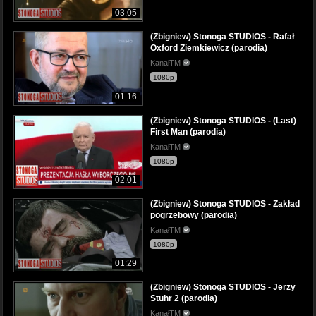
03:05
(Zbigniew) Stonoga STUDIOS - Rafał
Oxford Ziemkiewicz (parodia)
KanałTM
1080p
01:16
(Zbigniew) Stonoga STUDIOS - (Last)
First Man (parodia)
KanałTM
1080p
02:01
(Zbigniew) Stonoga STUDIOS - Zakład
pogrzebowy (parodia)
KanałTM
1080p
01:29
(Zbigniew) Stonoga STUDIOS - Jerzy
Stuhr 2 (parodia)
KanałTM