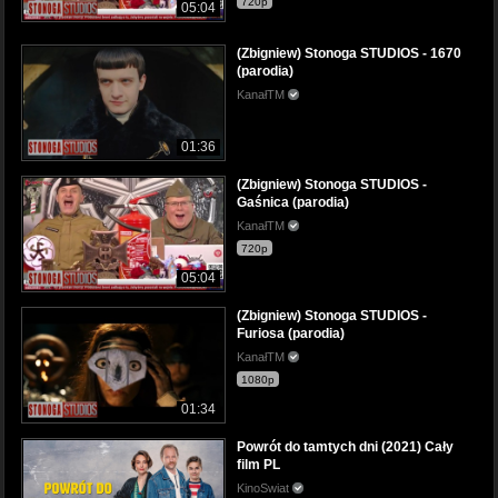
720p
05:04
(Zbigniew) Stonoga STUDIOS - 1670
(parodia)
KanałTM
01:36
(Zbigniew) Stonoga STUDIOS -
Gaśnica (parodia)
KanałTM
720p
05:04
(Zbigniew) Stonoga STUDIOS -
Furiosa (parodia)
KanałTM
1080p
01:34
Powrót do tamtych dni (2021) Cały
film PL
KinoSwiat