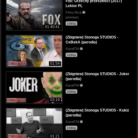
Fox: Grzechy przeszłości (2017)
Lektor PL
Filmy Akcji
premium
1080p
01:40:41
(Zbigniew) Stonoga STUDIOS -
CeBekA (parodia)
KanałTM
1080p
01:54
(Zbigniew) Stonoga STUDIOS - Joker
(parodia)
KanałTM
1080p
03:19
(Zbigniew) Stonoga STUDIOS - Kukiz
(parodia)
KanałTM
1080p
01:21