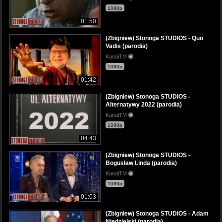
1080p
01:50
(Zbigniew) Stonoga STUDIOS - Quo
Vadis (parodia)
KanałTM
1080p
01:42
(Zbigniew) Stonoga STUDIOS -
Alternatywy 2022 (parodia)
KanałTM
1080p
04:43
(Zbigniew) Stonoga STUDIOS -
Bogusław Linda (parodia)
KanałTM
1080p
01:03
(Zbigniew) Stonoga STUDIOS - Adam
Niedzielski (parodia)