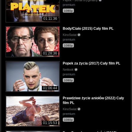
premium
1080p
01:11:36
Body/Ciało (2015) Cały film PL
KinoSwiat
premium
1080p
01:28:36
Popek za życia (2017) Cały film PL
Netlook
premium
1080p
01:06:44
Prawdziwe życie aniołów (2022) Cały
film PL
KinoSwiat
premium
1080p
01:15:53