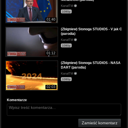
KanałTM
1080p
01:40
(Zbigniew) Stonoga STUDIOS - V jak C
(parodia)
KanałTM
1080p
01:12
(Zbigniew) Stonoga STUDIOS - NASA
DART (parodia)
KanałTM
1080p
02:03
Komentarze
Zamieść komentarz