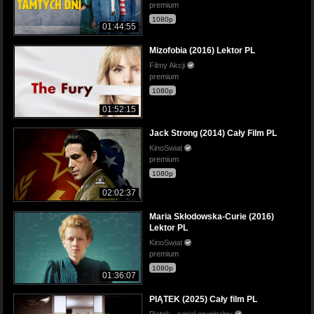
premium
1080p
01:44:55
Mizofobia (2016) Lektor PL
Filmy Akcji
premium
1080p
01:52:15
Jack Strong (2014) Cały Film PL
KinoSwiat
premium
1080p
02:02:37
Maria Skłodowska-Curie (2016)
Lektor PL
KinoSwiat
premium
1080p
01:36:07
PIĄTEK (2025) Cały film PL
Piątek - serial oryginalny