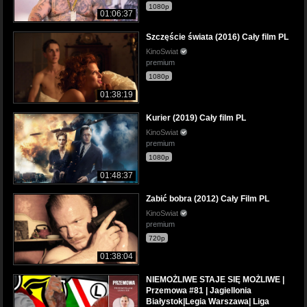
1080p
01:06:37
Szczęście świata (2016) Cały film PL
KinoSwiat
premium
1080p
01:38:19
Kurier (2019) Cały film PL
KinoSwiat
premium
1080p
01:48:37
Zabić bobra (2012) Cały Film PL
KinoSwiat
premium
720p
01:38:04
NIEMOŻLIWE STAJE SIĘ MOŻLIWE |
Przemowa #81 | Jagiellonia
Białystok|Legia Warszawa| Liga