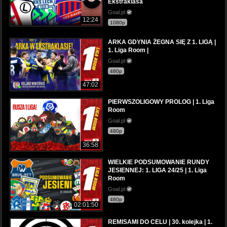
Ekstraklasa
Goal.pl
12:24
1080p
ARKA GDYNIA ŻEGNA SIĘ Z 1. LIGĄ |
1. Liga Room |
Goal.pl
480p
47:02
PIERWSZOLIGOWY PROLOG | 1. Liga
Room
Goal.pl
480p
36:58
WIELKIE PODSUMOWANIE RUNDY
JESIENNEJ: 1. LIGA 24/25 | 1. Liga
Room
Goal.pl
480p
02:01:50
REMISAMI DO CELU | 30. kolejka | 1.