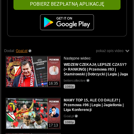
POBIERZ BEZPŁATNĄ APLIKACJĘ
Dodał:
Goal.pl
pokaż opis video
Następne wideo:
WIDZEW CZEKAJĄ LEPSZE CZASY?
(+ RANKING) | Przemowa #93 |
Stamirowski | Dobrzycki | Legia | Jaga
bettercollective
16:35
1080p
MAMY TOP 15, ALE CO DALEJ? |
Przemowa #96 | Legia | Jagiellonia |
Liga Konferencji
Goal.pl
1080p
17:13