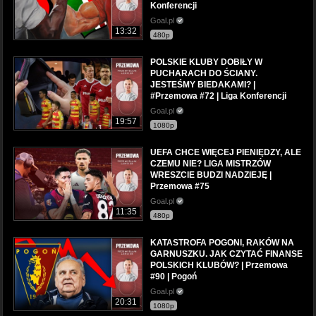
Konferencji
Goal.pl
13:32
480p
POLSKIE KLUBY DOBIŁY W
PUCHARACH DO ŚCIANY.
JESTEŚMY BIEDAKAMI? |
#Przemowa #72 | Liga Konferencji
Goal.pl
19:57
1080p
UEFA CHCE WIĘCEJ PIENIĘDZY, ALE
CZEMU NIE? LIGA MISTRZÓW
WRESZCIE BUDZI NADZIEJĘ |
Przemowa #75
Goal.pl
11:35
480p
KATASTROFA POGONI, RAKÓW NA
GARNUSZKU. JAK CZYTAĆ FINANSE
POLSKICH KLUBÓW? | Przemowa
#90 | Pogoń
Goal.pl
20:31
1080p