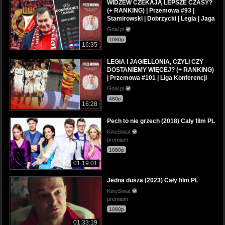
WIDZEW CZEKAJĄ LEPSZE CZASY?
(+ RANKING) | Przemowa #93 |
Stamirowski | Dobrzycki | Legia | Jaga
Goal.pl
1080p
16:35
LEGIA I JAGIELLONIA, CZYLI CZY
DOSTANIEMY WIĘCEJ? (+ RANKING)
| Przemowa #101 | Liga Konferencji
Goal.pl
480p
16:28
Pech to nie grzech (2018) Cały film PL
KinoSwiat
premium
1080p
01:19:01
Jedna dusza (2023) Cały film PL
KinoSwiat
premium
1080p
01:33:19