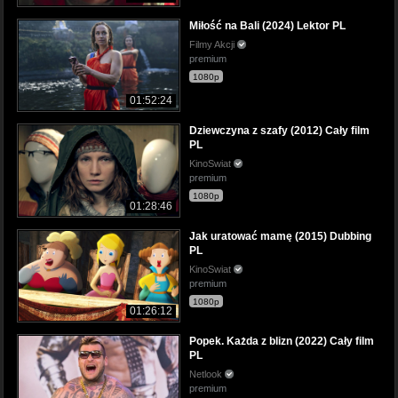
Miłość na Bali (2024) Lektor PL
Filmy Akcji
premium
1080p
01:52:24
Dziewczyna z szafy (2012) Cały film
PL
KinoSwiat
premium
1080p
01:28:46
Jak uratować mamę (2015) Dubbing
PL
KinoSwiat
premium
1080p
01:26:12
Popek. Każda z blizn (2022) Cały film
PL
Netlook
premium