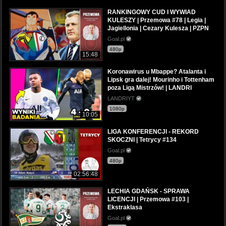
RANKINGOWY CUD I WYWIAD
KULESZY | Przemowa #78 | Legia |
Jagiellonia | Cezary Kulesza | PZPN
Goal.pl
480p
15:48
Koronawirus u Mbappe? Atalanta i
Lipsk gra dalej! Mourinho i Tottenham
poza Ligą Mistrzów! | LANDRI
LANDRIYT
1080p
10:05
LIGA KONFERENCJI - REKORD
SKOCZNI | Tetrycy #134
Goal.pl
480p
02:56:48
LECHIA GDAŃSK - SPRAWA
LICENCJI | Przemowa #103 |
Ekstraklasa
Goal.pl