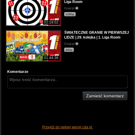
Liga Room
Goal.pl
1080p
02:18:02
ŚWIĄTECZNE GRANIE W PIERWSZEJ
LIDZE | 29. kolejka | 1. Liga Room
Goal.pl
480p
01:44:36
Komentarze
Zamieść komentarz
Przejdź do pełnej wersji cda.pl