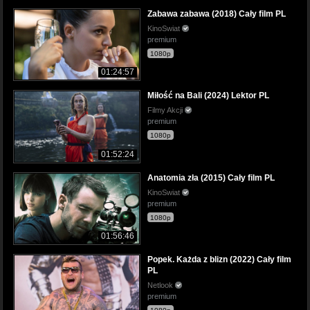
Zabawa zabawa (2018) Cały film PL
KinoSwiat
premium
1080p
01:24:57
Miłość na Bali (2024) Lektor PL
Filmy Akcji
premium
1080p
01:52:24
Anatomia zła (2015) Cały film PL
KinoSwiat
premium
1080p
01:56:46
Popek. Każda z blizn (2022) Cały film
PL
Netlook
premium