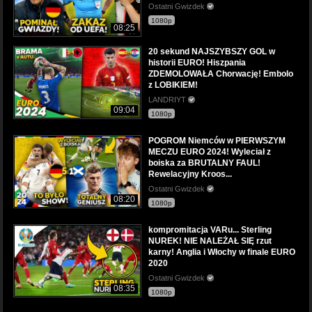
Ostatni Gwizdek
1080p
08:25
20 sekund NAJSZYBSZY GOL w
historii EURO! Hiszpania
ZDEMOLOWAŁA Chorwację! Embolo
z LOBIKIEM!
LANDRIYT
09:04
1080p
POGROM Niemców w PIERWSZYM
MECZU EURO 2024! Wyleciał z
boiska za BRUTALNY FAUL!
Rewelacyjny Kroos...
Ostatni Gwizdek
08:20
1080p
kompromitacja VARu... Sterling
NUREK! NIE NALEŻAŁ SIĘ rzut
karny! Anglia i Włochy w finale EURO
2020
Ostatni Gwizdek
08:35
1080p