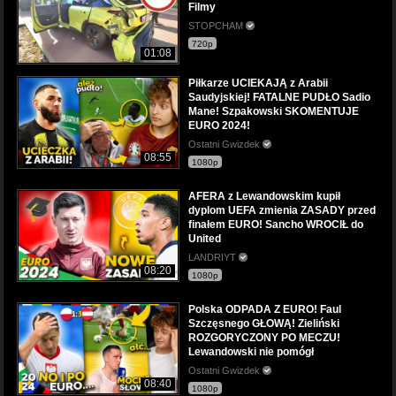
Filmy
STOPCHAM
720p
01:08
Piłkarze UCIEKAJĄ z Arabii
Saudyjskiej! FATALNE PUDŁO Sadio
Mane! Szpakowski SKOMENTUJE
EURO 2024!
Ostatni Gwizdek
08:55
1080p
AFERA z Lewandowskim kupił
dyplom UEFA zmienia ZASADY przed
finałem EURO! Sancho WROCIŁ do
United
LANDRIYT
08:20
1080p
Polska ODPADA Z EURO! Faul
Szczęsnego GŁOWĄ! Zieliński
ROZGORYCZONY PO MECZU!
Lewandowski nie pomógł
Ostatni Gwizdek
08:40
1080p