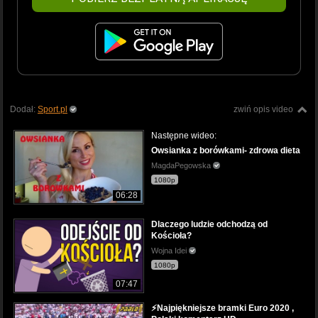
Dodał:
Sport.pl
zwiń opis video
Następne wideo:
Owsianka z borówkami- zdrowa dieta
MagdaPegowska
1080p
06:28
Dlaczego ludzie odchodzą od
Kościoła?
Wojna Idei
1080p
07:47
⚡Najpiękniejsze bramki Euro 2020 ,