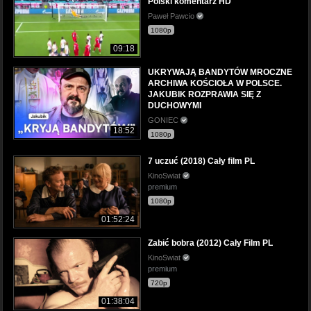
Polski komentarz HD
Paweł Pawcio
1080p
09:18
UKRYWAJĄ BANDYTÓW MROCZNE
ARCHIWA KOŚCIOŁA W POLSCE.
JAKUBIK ROZPRAWIA SIĘ Z
DUCHOWYMI
GONIEC
18:52
1080p
7 uczuć (2018) Cały film PL
KinoSwiat
premium
1080p
01:52:24
Zabić bobra (2012) Cały Film PL
KinoSwiat
premium
720p
01:38:04