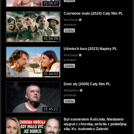
1080p
01:06:37
Czerwone maki (2024) Cały film PL
KinoSwiat
premium
1080p
01:58:09
Uśmiech losu (2023) Napisy PL
KinoSwiat
premium
1080p
01:44:03
Dom zły (2009) Cały film PL
Media4fun
premium
1080p
01:45:21
Był sumieniem Kościoła. Niedawno
wygrał z chorobą, wróciła z podwójną
siłą. Ks. Isakowicz-Zaleski