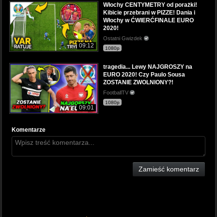
Włochy CENTYMETRY od porażki!
Kibicie przebrani w PIZZE! Dania i
Włochy w ĆWIERĆFINALE EURO
2020!
Ostatni Gwizdek
09:12
1080p
tragedia... Lewy NAJGROSZY na
EURO 2020! Czy Paulo Sousa
ZOSTANIE ZWOLNIONY?!
FootballTV
1080p
09:01
Komentarze
Zamieść komentarz