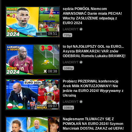
sędzia POMÓGŁ Niemcom
AWANSOWAĆ Danie miała PECHA!
Włochy ZASŁUŻENIE odpadają z
EURO 2024
LANDRIYT
09:51
720p
to był NAJGŁUPSZY GOL na EURO...
Asysta BRAMKARZA! VAR znów
ODEBRAŁ Romelu Lukaku BRAMKĘ!
LANDRIYT
1080p
08:38
Probierz PRZERWAŁ konferencję
Arek Milik KONTUZJOWANY! Nie
jedzie na EURO 2024! Wygrywamy z
Ukrainą
LANDRIYT
09:07
1080p
Naglesmann TŁUMACZY SIĘ Z
POWOŁAŃ NA EURO 2024! Szymon
Marciniak DOSTAŁ ZAKAZ od UEFA!