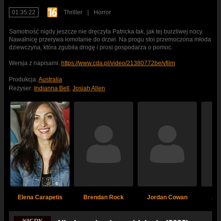
01:35:22
Thriller
|
Horror
Samotność nigdy jeszcze nie dręczyła Patricka tak, jak tej burzliwej nocy.
Nawałnicę przerywa łomotanie do drzwi. Na progu stoi przemoczona młoda
dziewczyna, która zgubiła drogę i prosi gospodarza o pomoc.
Wersja z napisami:
https://www.cda.pl/video/21380772be/vfilm
Produkcja:
Australia
Reżyser:
Indianna Bell
,
Josiah Allen
Elena Carapetis
Brendan Rock
Jordan Cowan
An