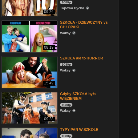
1080p
Topowa Dycha
09:26
SZKOŁA - DZIEWCZYNY vs
CHŁOPAKI
Waksy
08:19
SZKOŁA ale to HORROR
1080p
Waksy
15:49
Gdyby SZKOŁA była
WIĘZIENIEM
1080p
Waksy
09:28
TYPY PAR W SZKOLE
1080p