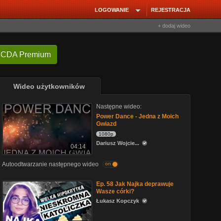
LOGOWANIE
REJESTRACJA
+ dodaj wideo
 CDA Premium
Wideo użytkowników
Następne wideo:
Power Dance - Jedna z Moich
Gwiazd
1080p
Dariusz Wojcie...
04:14
Autoodtwarzanie następnego wideo
on
Ep. 58 Jak Najka deprawuje
Wasze córki?
Łukasz Kopczyk