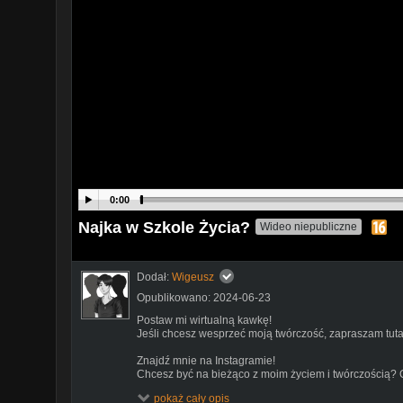
0:00
Najka w Szkole Życia?
Wideo niepubliczne
Dodał:
Wigeusz
Opublikowano: 2024-06-23
Postaw mi wirtualną kawkę!
Jeśli chcesz wesprzeć moją twórczość, zapraszam tuta
Znajdź mnie na Instagramie!
Chcesz być na bieżąco z moim życiem i twórczością? 
https://www.instagram.com/wigeusz/
pokaż cały opis