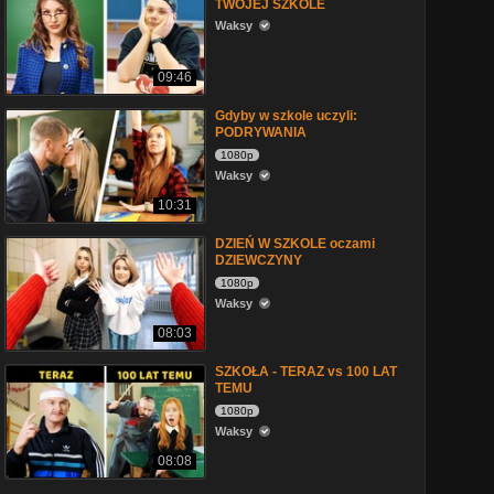
TWOJEJ SZKOLE
Waksy
09:46
Gdyby w szkole uczyli:
PODRYWANIA
1080p
Waksy
10:31
DZIEŃ W SZKOLE oczami
DZIEWCZYNY
1080p
Waksy
08:03
SZKOŁA - TERAZ vs 100 LAT
TEMU
1080p
Waksy
08:08