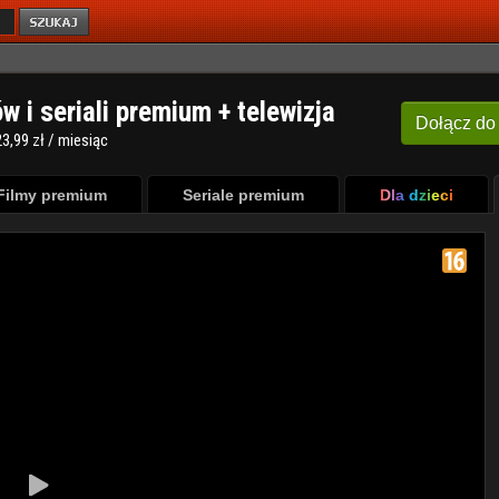
ów i seriali premium + telewizja
Dołącz
do
3,99 zł / miesiąc
Filmy premium
Seriale premium
Dla dzieci