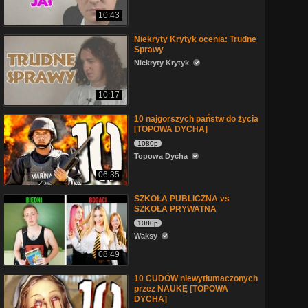
10:43
Niekryty Krytyk ocenia: Trudne
Sprawy
Niekryty Krytyk
10:17
10 najgorszych państw do życia
[TOPOWA DYCHA]
1080p
Topowa Dycha
06:35
SZKOŁA PUBLICZNA vs
SZKOŁA PRYWATNA
1080p
Waksy
08:49
10 CUDÓW niewytłumaczonych
przez NAUKĘ [TOPOWA
DYCHA]