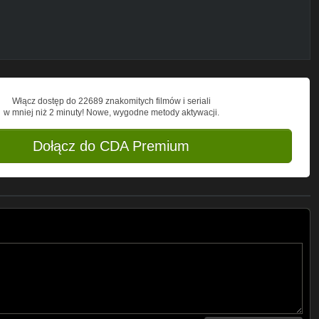
uKk
Włącz dostęp do 22689 znakomitych filmów i seriali
w mniej niż 2 minuty! Nowe, wygodne metody aktywacji.
Dołącz do CDA Premium