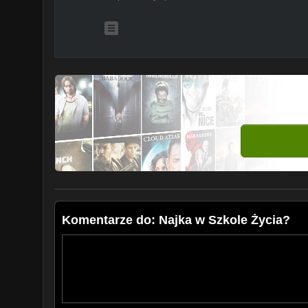
Dołącz do mojej społeczności na Facebooku!
Polub mój fanpage i bądź częścią mojej społeczności:
https://www.facebook.com/WigeuszFanPage
oryginał:
https://www.youtube.com/watch?vQJDkTCrn
Komentarze do: Najka w Szkole Życia?