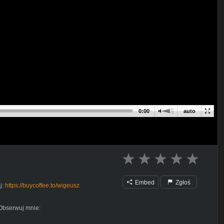
0:00
auto
Embed
Zgłoś
j:
https://buycoffee.to/wigeusz
Obserwuj mnie: