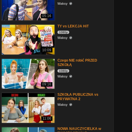
Waksy
05:16
TY vs LEKCJA HiT
1080p
Waksy
10:09
Czego NIE robić PRZED
SZKOŁĄ
1080p
Waksy
09:16
SZKOŁA PUBLICZNA vs
PRYWATNA 2
Waksy
11:06
NOWA NAUCZYCIELKA w