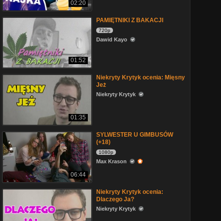
02:20
PAMIĘTNIKI Z BAKACJI
720p
Dawid Kayo
01:52
Niekryty Krytyk ocenia: Mięsny
Jeż
Niekryty Krytyk
01:35
SYLWESTER U GIMBUSÓW
(+18)
1080p
Max Krason
06:44
Niekryty Krytyk ocenia:
Dlaczego Ja?
Niekryty Krytyk