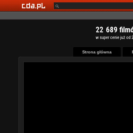
2
2
6
8
9
film
w super cenie już od 2
Strona główna