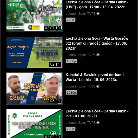
Lechia Zielona Góra - Carina Gubin -
(LIVE) - godz. 17:00 - 13. 04. 2022r.
Lubuski Sport TVP3
720p
02:07:10
Lechia Zielona Góra - Warta Gorzów
0:2 (bramki i radość gości) - 17. 06.
2023r.
Lubuski Sport TVP3
1080p
02:14
Konefał & Sawicki przed derbami
Warta - Lechia - 15. 06. 2023r.
Lubuski Sport TVP3
1080p
03:45
Lechia Zielona Góra - Carina Gubin -
live - 03. 06. 2021r.
Lubuski Sport TVP3
720p
03:09:20