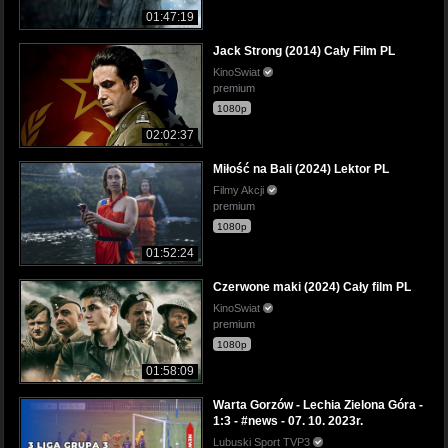
01:47:19
Jack Strong (2014) Cały Film PL
KinoSwiat
premium
1080p
02:02:37
Miłość na Bali (2024) Lektor PL
Filmy Akcji
premium
1080p
01:52:24
Czerwone maki (2024) Cały film PL
KinoSwiat
premium
1080p
01:58:09
Warta Gorzów - Lechia Zielona Góra -
1:3 - #news - 07. 10. 2023r.
Lubuski Sport TVP3