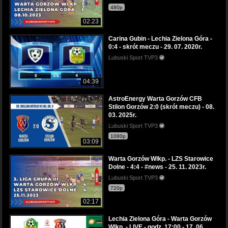
480p
02:23
Carina Gubin - Lechia Zielona Góra -
0:4 - skrót meczu - 29. 07. 2020r.
Lubuski Sport TVP3
04:39
AstroEnergy Warta Gorzów CFB
Stilon Gorzów 2:0 (skrót meczu) - 08.
03. 2025r.
Lubuski Sport TVP3
1080p
03:09
Warta Gorzów Wlkp. - LZS Starowice
Dolne - 4:4 - #news - 25. 11. 2023r.
Lubuski Sport TVP3
720p
02:17
Lechia Zielona Góra - Warta Gorzów
Wlkp. - LIVE - godz. 17:00 - 17. 06.