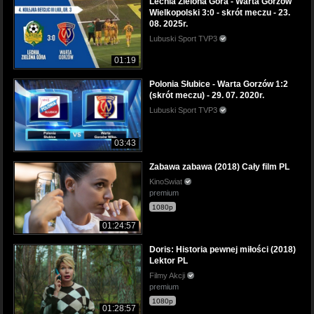
Lechia Zielona Góra - Warta Gorzów
Wielkopolski 3:0 - skrót meczu - 23.
08. 2025r.
Lubuski Sport TVP3
01:19
Polonia Słubice - Warta Gorzów 1:2
(skrót meczu) - 29. 07. 2020r.
Lubuski Sport TVP3
03:43
Zabawa zabawa (2018) Cały film PL
KinoSwiat
premium
1080p
01:24:57
Doris: Historia pewnej miłości (2018)
Lektor PL
Filmy Akcji
premium
1080p
01:28:57