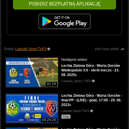
POBIERZ BEZPŁATNĄ APLIKACJĘ
Dodał:
Lubuski Sport TVP3
zwiń opis video
Następne wideo:
Lechia Zielona Góra - Warta Gorzów
Wielkopolski 3:0 - skrót meczu - 23.
08. 2025r.
Lubuski_Sport_TVP3
01:19
Lechia Zielona Góra - Warta Gorzów -
finał PP - (LIVE) - godz. 17:00 - 25. 06.
2022r.
Lubuski Sport TVP3
720p
03:24:20