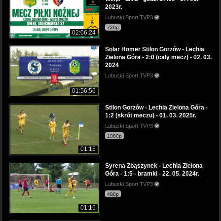
2023r.
Lubuski Sport TVP3
720p
02:06:24
Solar Homer Stilon Gorzów - Lechia
Zielona Góra - 2:0 (cały mecz) - 02. 03.
2024
Lubuski Sport TVP3
01:56:56
Stilon Gorzów - Lechia Zielona Góra -
1:2 (skrót meczu) - 01. 03. 2025r.
Lubuski Sport TVP3
1080p
01:15
Syrena Zbąszynek - Lechia Zielona
Góra - 1:5 - bramki - 22. 05. 2024r.
Lubuski Sport TVP3
480p
01:16