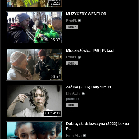
22:23
MUZYCZNY WENFLON
PytaPL
1080p
05:37
Młodzieżówka i PiS | Pyta.pl
PytaPL
1080p
06:57
Zaćma (2016) Cały film PL
KinoSwiat
premium
1080p
01:49:33
Dobra, zła dziewczyna (2022) Lektor
PL
Filmy Akcji