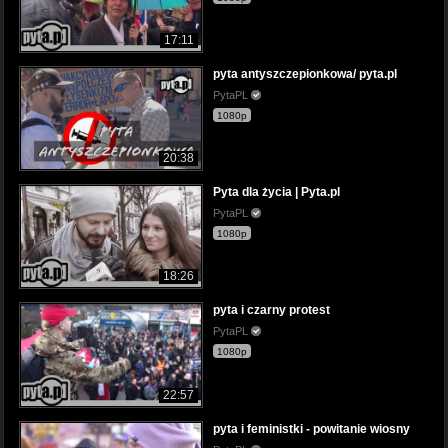
17:11
pyta antyszczepionkowa/ pyta.pl
PytaPL
1080p
20:38
Pyta dla życia | Pyta.pl
PytaPL
1080p
18:26
pyta i czarny protest
PytaPL
1080p
22:57
pyta i feministki - powitanie wiosny