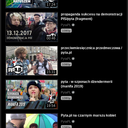
17:24
propaganda sukcesu na demonstracji
PIS/pyta (fragment)
PytaPL
1080p
00:46
przeciwmiesięcznica przedmeczowa /
pyta.pl
PytaPL
1080p
15:31
pyta - w szponach dżendermerii
(manifa 2019)
PytaPL
1080p
19:54
Pyta.pl na czarnym marszu kobiet
PytaPL
1080p