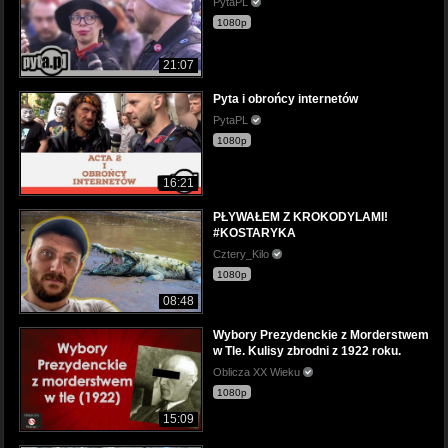
PytaPL
1080p
21:07
Pyta i obrońcy internetów
PytaPL
1080p
16:21
PŁYWAŁEM Z KROKODYLAMI!
#KOSTARYKA
Cztery_Kilo
1080p
08:48
Wybory Prezydenckie z Morderstwem
w Tle. Kulisy zbrodni z 1922 roku.
Oblicza XX Wieku
1080p
15:09