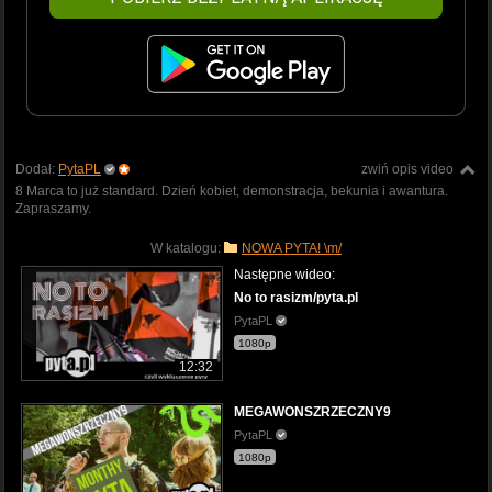
Dodał:
PytaPL
zwiń opis video
8 Marca to już standard. Dzień kobiet, demonstracja, bekunia i awantura.
Zapraszamy.
W katalogu:
NOWA PYTA! \m/
Następne wideo:
No to rasizm/pyta.pl
PytaPL
1080p
12:32
MEGAWONSZRZECZNY9
PytaPL
1080p