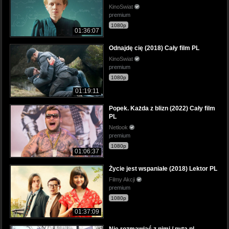
KinoSwiat
premium
1080p
01:36:07
Odnajdę cię (2018) Cały film PL
KinoSwiat
premium
1080p
01:19:11
Popek. Każda z blizn (2022) Cały film
PL
Netlook
premium
1080p
01:06:37
Życie jest wspaniałe (2018) Lektor PL
Filmy Akcji
premium
1080p
01:37:09