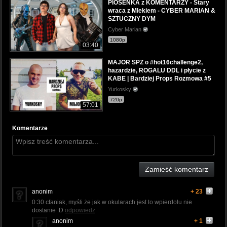
PIOSENKA z KOMENTARZY - Stary
wraca z Mlekiem - CYBER MARIAN &
SZTUCZNY DYM
Cyber Marian
1080p
03:40
MAJOR SPZ o #hot16challenge2,
hazardzie, ROGALU DDL i płycie z
KABE | Bardziej Props Rozmowa #5
Yurkosky
720p
57:01
Komentarze
Zamieść komentarz
anonim
+ 23
0:30 cfaniak, myśli że jak w okularach jest to wpierdolu nie
dostanie :D
odpowiedz
anonim
+ 1