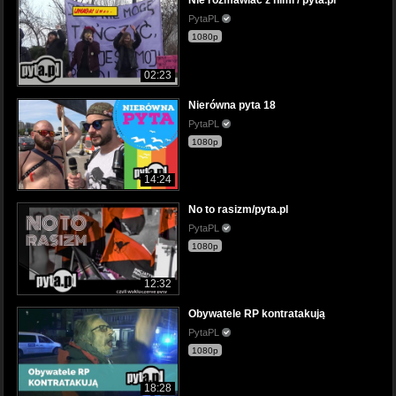
Nie rozmawiać z nimi / pyta.pl
PytaPL
1080p
02:23
Nierówna pyta 18
PytaPL
1080p
14:24
No to rasizm/pyta.pl
PytaPL
1080p
12:32
Obywatele RP kontratakują
PytaPL
1080p
18:28