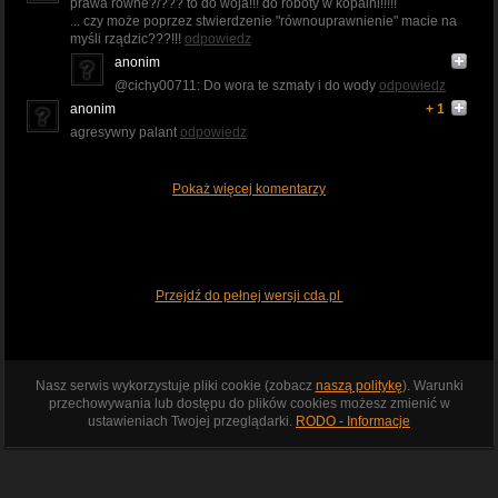
prawa równe?/??? to do woja!!! do roboty w kopalni!!!!!
... czy może poprzez stwierdzenie "równouprawnienie" macie na
myśli rządzic???!!!
odpowiedz
anonim
@cichy00711: Do wora te szmaty i do wody
odpowiedz
anonim
+ 1
agresywny palant
odpowiedz
Pokaż więcej komentarzy
Przejdź do pełnej wersji cda.pl
Nasz serwis wykorzystuje pliki cookie (zobacz
naszą politykę
). Warunki
przechowywania lub dostępu do plików cookies możesz zmienić w
ustawieniach Twojej przeglądarki.
RODO - Informacje