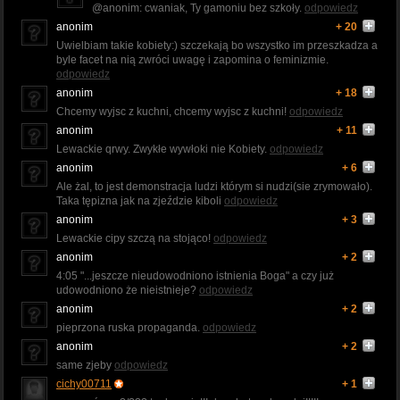
@anonim: cwaniak, Ty gamoniu bez szkoły.
odpowiedz
anonim
+ 20
Uwielbiam takie kobiety:) szczekają bo wszystko im przeszkadza a
byle facet na nią zwróci uwagę i zapomina o feminizmie.
odpowiedz
anonim
+ 18
Chcemy wyjsc z kuchni, chcemy wyjsc z kuchni!
odpowiedz
anonim
+ 11
Lewackie qrwy. Zwykłe wywłoki nie Kobiety.
odpowiedz
anonim
+ 6
Ale żal, to jest demonstracja ludzi którym si nudzi(sie zrymowało).
Taka tępizna jak na zjeździe kiboli
odpowiedz
anonim
+ 3
Lewackie cipy szczą na stojąco!
odpowiedz
anonim
+ 2
4:05 "...jeszcze nieudowodniono istnienia Boga" a czy już
udowodniono że nieistnieje?
odpowiedz
anonim
+ 2
pieprzona ruska propaganda.
odpowiedz
anonim
+ 2
same zjeby
odpowiedz
cichy00711
+ 1