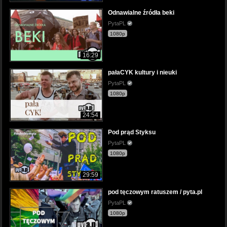
Odnawialne źródła beki
PytaPL
1080p
16:29
pałaCYK kultury i nieuki
PytaPL
1080p
24:54
Pod prąd Styksu
PytaPL
1080p
29:59
pod tęczowym ratuszem / pyta.pl
PytaPL
1080p