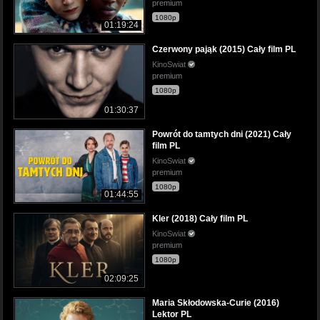
premium
1080p
01:19:24
Czerwony pająk (2015) Cały film PL
KinoSwiat
premium
1080p
01:30:37
Powrót do tamtych dni (2021) Cały
film PL
KinoSwiat
premium
1080p
01:44:55
Kler (2018) Cały film PL
KinoSwiat
premium
1080p
02:09:25
Maria Skłodowska-Curie (2016)
Lektor PL