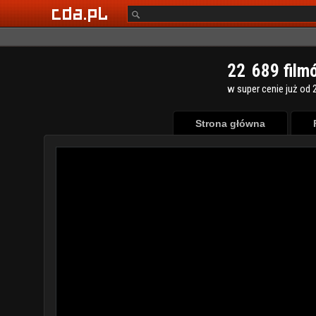
2
2
6
8
9
film
w super cenie już od 2
Strona główna