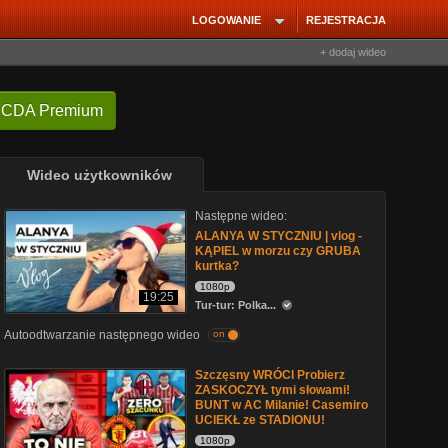
LOGOWANIE
REJESTRACJA
+ dodaj wideo
 CDA Premium
Wideo użytkowników
Następne wideo:
ALANYA W STYCZNIU | vlog -
KĄPIEL w morzu czy GRUBA
kurtka?
1080p
19:25
Tur-tur: Polka...
Autoodtwarzanie następnego wideo
on
Szczęsny WRÓCI Probierz
ZASKOCZYŁ tymi słowami!
BUNT w AC Milanie! Casemiro
UCIEKŁ ze STADIONU!
1080p