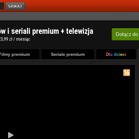
ów i seriali premium + telewizja
Dołącz
do
3,99 zł / miesiąc
Filmy premium
Seriale premium
Dla dzieci