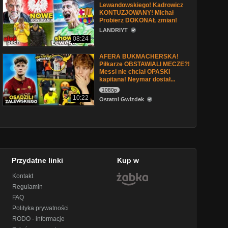
Lewandowskiego! Kadrowicz
KONTUZJOWANY! Michał
Probierz DOKONAŁ zmian!
LANDRIYT
08:24
AFERA BUKMACHERSKA!
Piłkarze OBSTAWIALI MECZE?!
Messi nie chciał OPASKI
kapitana! Neymar dostał...
1080p
10:22
Ostatni Gwizdek
Przydatne linki
Kup w
Kontakt
Regulamin
FAQ
Polityka prywatności
RODO - informacje