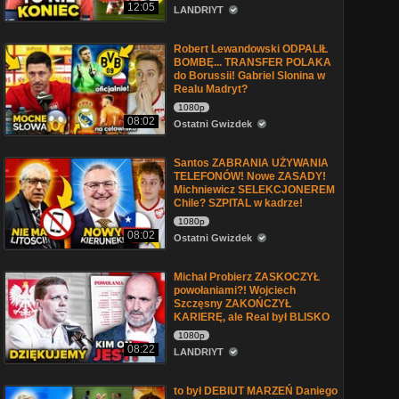
12:05
LANDRIYT
Robert Lewandowski ODPALIŁ
BOMBĘ... TRANSFER POLAKA
do Borussii! Gabriel Slonina w
Realu Madryt?
1080p
08:02
Ostatni Gwizdek
Santos ZABRANIA UŻYWANIA
TELEFONÓW! Nowe ZASADY!
Michniewicz SELEKCJONEREM
Chile? SZPITAL w kadrze!
1080p
08:02
Ostatni Gwizdek
Michał Probierz ZASKOCZYŁ
powołaniami?! Wojciech
Szczęsny ZAKOŃCZYŁ
KARIERĘ, ale Real był BLISKO
1080p
08:22
LANDRIYT
to był DEBIUT MARZEŃ Daniego