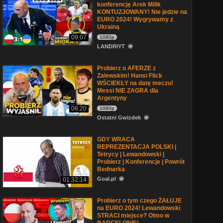
konferencję Arek Milik
KONTUZJOWANY! Nie jedzie na
EURO 2024! Wygrywamy z
Ukrainą
09:07
1080p
LANDRIYT
Probierz o AFERZE z
Zalewskim! Hansi Flick
WŚCIEKŁY na datę meczu!
Messi NIE ZAGRA dla
Argentyny
08:20
1080p
Ostatni Gwizdek
GDY WRACA
REPREZENTACJA POLSKI |
Tetrycy | Lewandowski |
Probierz | Konferencje | Powrót
Bednarka
Goal.pl
01:32:14
Probierz o tym czego ŻAŁUJE
na EURO 2024! Lewandowski
STRACI miejsce? Olmo w