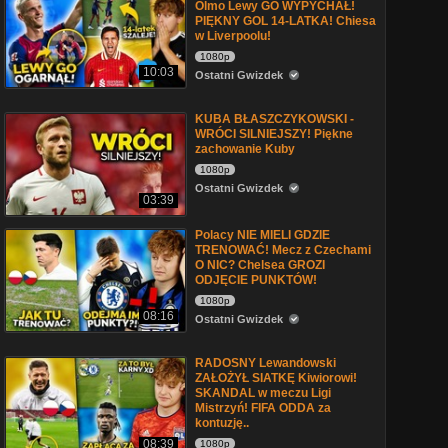
Olmo Lewy GO WYPYCHAŁ!
PIĘKNY GOL 14-LATKA! Chiesa
w Liverpoolu!
1080p
10:03
Ostatni Gwizdek
KUBA BŁASZCZYKOWSKI -
WRÓCI SILNIEJSZY! Piękne
zachowanie Kuby
1080p
Ostatni Gwizdek
03:39
Polacy NIE MIELI GDZIE
TRENOWAĆ! Mecz z Czechami
O NIC? Chelsea GROZI
ODJĘCIE PUNKTÓW!
1080p
08:16
Ostatni Gwizdek
RADOSNY Lewandowski
ZAŁOŻYŁ SIATKĘ Kiwiorowi!
SKANDAL w meczu Ligi
Mistrzyń! FIFA ODDA za
kontuzję..
08:39
1080p