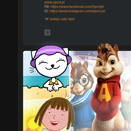
www.sport.pl
FB:
https://www.facebook.com/Sportpl
IG:
https://www.instagram.com/sport.pl/
TikTok:
https://www.tiktok.com/@sport.pl
pokaż cały opis