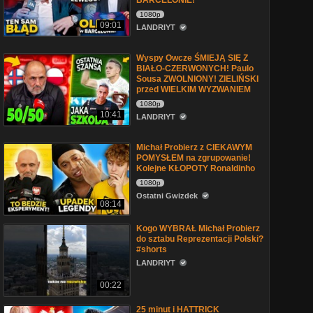
BARCELONIE!
1080p
09:01
LANDRIYT
Wyspy Owcze ŚMIEJĄ SIĘ Z
BIAŁO-CZERWONYCH! Paulo
Sousa ZWOLNIONY! ZIELIŃSKI
przed WIELKIM WYZWANIEM
1080p
10:41
LANDRIYT
Michał Probierz z CIEKAWYM
POMYSŁEM na zgrupowanie!
Kolejne KŁOPOTY Ronaldinho
1080p
Ostatni Gwizdek
08:14
Kogo WYBRAŁ Michał Probierz
do sztabu Reprezentacji Polski?
#shorts
LANDRIYT
00:22
25 minut i HATTRICK