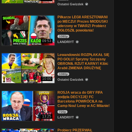
Ostatni Gwizdek
Piłkarze LEGII ARESZTOWANI
po MECZU! Prezes MIODUSKI
uderzony w TWARZ! Probierz
OGŁOSZIŁ powołania!
1080p
09:53
LANDRIYT
Lewandowski ROZPŁAKAŁ SIĘ
PO GOLU! Sprytny Szczęsny
OBRONIŁ RZUT KARNY! Kibic
Arabii ZMIENIA DRUŻYNĘ
1080p
10:00
Ostatni Gwizdek
ROSJA wraca do GRY FIFA
podjęła DECYZJĘ! FC
Barcelona POWRÓCIŁA na
Camp Nou! Lewy w AC Milanie!
720p
13:25
LANDRIYT
Probierz PRZERWAŁ